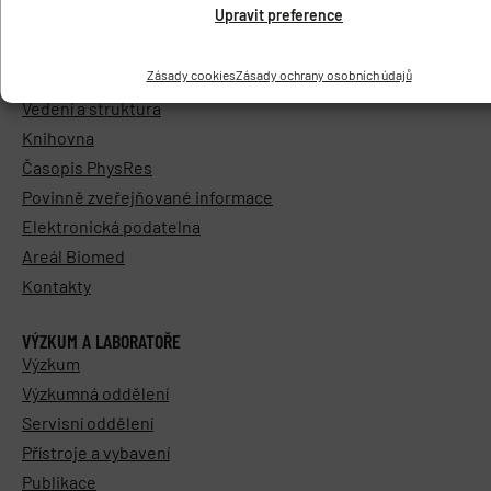
Upravit preference
O ÚSTAVU
Zásady cookies
Zásady ochrany osobních údajů
Základní informace
Vedení a struktura
Knihovna
Časopis PhysRes
Povinně zveřejňované informace
Elektronická podatelna
Areál Biomed
Kontakty
VÝZKUM A LABORATOŘE
Výzkum
Výzkumná oddělení
Servisní oddělení
Přístroje a vybavení
Publikace