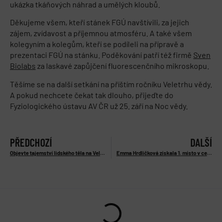
ukázka tkáňových náhrad a umělých kloubů.
Děkujeme všem, kteří stánek FGÚ navštívili, za jejich
zájem, zvídavost a příjemnou atmosféru. A také všem
kolegyním a kolegům, kteří se podíleli na přípravě a
prezentaci FGÚ na stánku. Poděkování patří též firmě
Sven
Biolabs
za laskavé zapůjčení fluorescenčního mikroskopu.
Těšíme se na další setkání na příštím ročníku Veletrhu vědy.
A pokud nechcete čekat tak dlouho, přijeďte do
Fyziologického ústavu AV ČR už 25. září na Noc vědy.
PŘEDCHOZÍ
DALŠÍ
Objevte tajemství lidského těla na Veletrhu vědy 4.-6. června 2026
Emma Hrdličková získala 1. místo v celostátním kole Středoškolské odborné činnosti