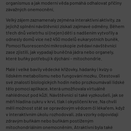
organismus a jak moderní věda pomáhá odhalovat příčiny
závažných onemocnění.
Velký zájem zaznamenaly zejména interaktivní aktivity, za
jejichž splnění návštěvníci získali zajímavé odměny. Během
třech dnů veletrhu si (nejen) děti s nadšením vytvořily a
odnesly domů více než 450 modelů eukaryotních buněk.
Pomocí fluorescenční mikroskopie zvědaví návštěvníci
zase zjistili, jak vypadají buněčná jádra nebo organely,
které buňky potřebují k dýchání – mitochondrie.
Malé i velké bavily vědecké křížovky, hádanky i kvízy o
lidském metabolismu nebo fungování mozku. Otestovali
své znalosti biologických hodin nebo prozkoumávali lidské
tělo pomocí aplikace, která umožňovala virtuálně
nahlédnout pod kůži. Návštěvníci si také vyzkoušeli, jak se
měří hladina cukru v krvi, tlak i okysličení krve. Na chvíli
měli možnost stát se opravdovým vědcem či lékařem, když
v interaktivním úkolu rozhodovali, zda vzorky odpovídají
zdravým buňkám nebo buňkám postiženým
mitochondriálním onemocněním. Atraktivní byla také