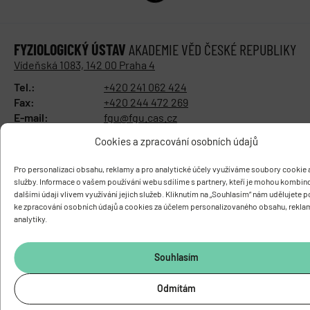
FYZIOLOGICKÝ ÚSTAV
AKADEMIE VĚD ČESKÉ REPUBLIKY
Vídeňská 1083, 142 00 Praha 4
Tel.:
+420 241 062 424
Fax:
+420 244 472 269
E-mail:
fgu@fgu.cas.cz
Datová schránka:
y5xnq3f
Cookies a zpracování osobních údajů
Buďte s námi v kontaktu
Pro personalizaci obsahu, reklamy a pro analytické účely využíváme soubory cookie a
služby. Informace o vašem používání webu sdílíme s partnery, kteří je mohou kombin
dalšími údaji vlivem využívání jejich služeb. Kliknutím na „Souhlasím“ nám udělujete 
ke zpracování osobních údajů a cookies za účelem personalizovaného obsahu, rekla
analytiky.
Souhlasím
Odmítám