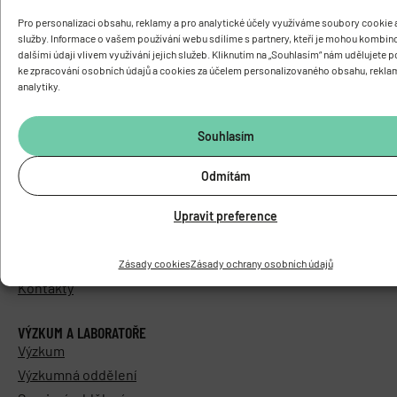
Pro personalizaci obsahu, reklamy a pro analytické účely využíváme soubory cookie a
služby. Informace o vašem používání webu sdílíme s partnery, kteří je mohou kombin
dalšími údaji vlivem využívání jejich služeb. Kliknutím na „Souhlasím“ nám udělujete 
ke zpracování osobních údajů a cookies za účelem personalizovaného obsahu, rekla
analytiky.
O ÚSTAVU
Základní informace
Souhlasím
Vedení a struktura
Knihovna
Odmítám
Časopis PhysRes
Povinně zveřejňované informace
Upravit preference
Elektronická podatelna
Areál Biomed
Zásady cookies
Zásady ochrany osobních údajů
Kontakty
VÝZKUM A LABORATOŘE
Výzkum
Výzkumná oddělení