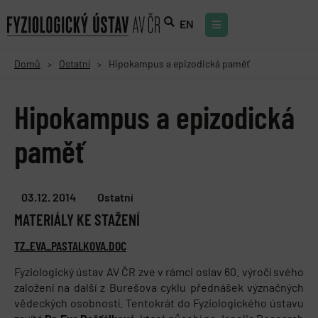
EN
Domů
Ostatní
Hipokampus a epizodická paměť
>
>
Hipokampus a epizodická
paměť
03.12. 2014
Ostatní
MATERIÁLY KE STAŽENÍ
TZ_EVA_PASTALKOVA.DOC
Fyziologický ústav AV ČR zve v rámci oslav 60. výročí svého
založení na další z Burešova cyklu přednášek význačných
vědeckých osobností. Tentokrát do Fyziologického ústavu