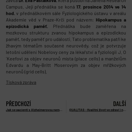
zavítá
Dr. Eva Pašťálková
, která působí na Janelia Research
Campus. Její přednáška se koná
17. prosince 2014 ve 14
hod.
v přednáškovém sále Fyziologického ústavu v areálu
Akademie věd v Praze-Krči pod názvem:
Hipokampus a
epizodická paměť.
Přednáška bude zaměřena na
mozkovou strukturu zvanou hipokampus a epizodickou
paměť, tedy paměť pro události. Tato problematika patří ke
žhavým tématům současné neurovědy, což je potvrzuje
letošní udělení Nobelovy ceny za lékařství a fyziologii J. O
´Keefovi za objev neuronů místa (place cells) a manželům
Edvardu a May-Britt Moserovým za objev mřížkových
neuronů (grid cells).
Tisková zpráva
PŘEDCHOZÍ
DALŠÍ
Jak se pacienti s Alzheimerovou nemocí orientují v prostoru?
QUALITAS – Kvalitní život ve zdraví i nemoci