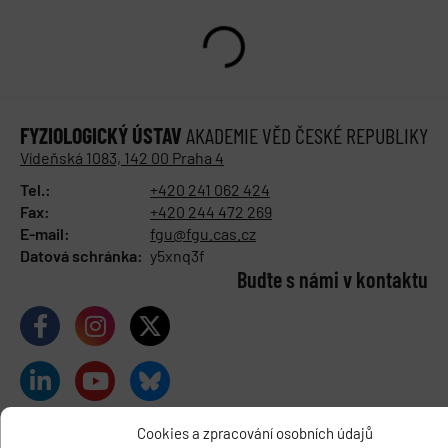
FYZIOLOGICKÝ ÚSTAV
AKADEMIE VĚD ČESKÉ REPUBLIKY
Vídeňská 1083, 142 00 Praha 4
Tel.:
+420 241 062 424
Fax:
+420 244 472 269
E-mail:
fgu@fgu.cas.cz
Datová schránka:
y5xnq3f
Buďte s námi v kontaktu
Cookies a zpracování osobních údajů