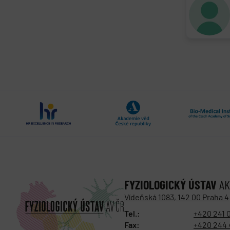
FYZIOLOGICKÝ ÚSTAV
AK
Vídeňská 1083, 142 00 Praha 4
Tel.:
+420 241 
Fax:
+420 244 