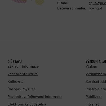
E-mail:
fgu@fgu.c
Datová schránka:
y5xnq3f
O ÚSTAVU
VÝZKUM A LA
Základní informace
Výzkum
Vedení a struktura
Výzkumná o
Knihovna
Servisní odd
Časopis PhysRes
Přístroje a 
Povinně zveřejňované informace
Publikace
Elektronická podatelna
Intranet