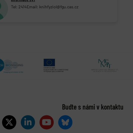
Tel: 2414
Email: knihfyziol@fgu.cas.cz
Buďte s námi v kontaktu