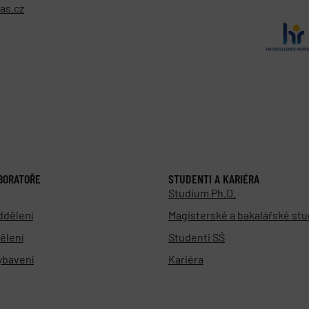
as.cz
BORATOŘE
STUDENTI A KARIÉRA
Studium Ph.D.
ddělení
Magisterské a bakalářské st
ělení
Studenti SŠ
vybavení
Kariéra