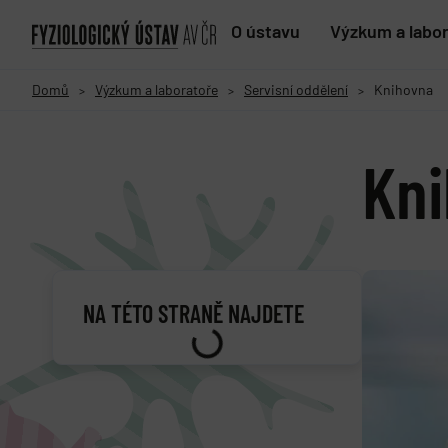
O ústavu
Výzkum a labo
Domů
Výzkum a laboratoře
Servisní oddělení
Knihovna
>
>
>
Kn
NA TÉTO STRANĚ NAJDETE