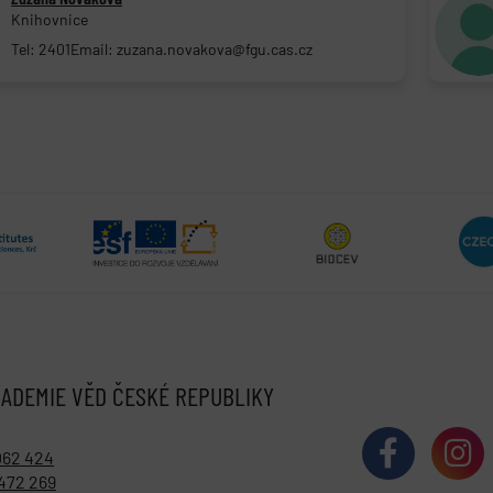
Knihovnice
Tel: 2401
Email: zuzana.novakova@fgu.cas.cz
ADEMIE VĚD ČESKÉ REPUBLIKY
062 424
472 269