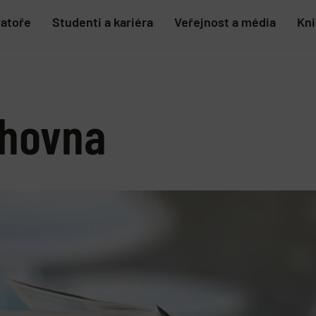
ratoře
Studenti a kariéra
Veřejnost a média
Kn
ihovna