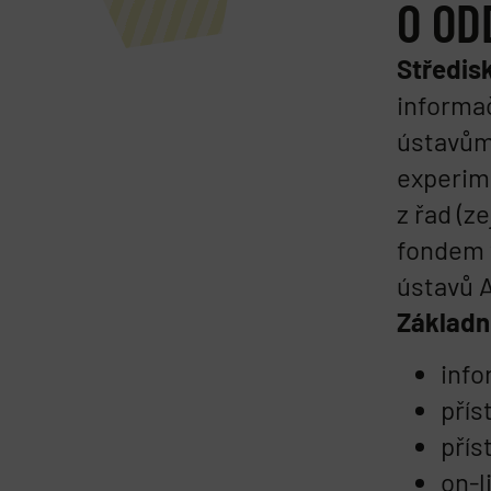
O OD
Středis
informač
ústavům 
experime
z řad (z
fondem 
ústavů 
Základní
info
přís
přís
on-l