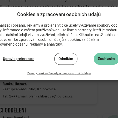
knihovní a mezinárodní meziknihovní výpůjč
Cookies a zpracování osobních údajů
ovování xerokopií z fondu knihovny, lamin
atelům je k dispozici studovana s wi-fi připo
alizaci obsahu, reklamy a pro analytické účely využíváme soubory coo
by. Informace o vašem používání webu sdílíme s partnery, kteří je mohou
 s dalšími údaji vlivem využívání jejich služeb. Kliknutím na „Souhlasí
povolení ke zpracování osobních údajů a cookies za účelem
ODDĚLENÍ
zovaného obsahu, reklamy a analytiky.
Mgr. Lucie Trajhanová
Vedoucí oddělení
Upravit preference
Odmítám
Souhlasím
Tel: 2400
Email: lucie.trajhanova@fgu.cas.cz
Zásady cookies
Zásady ochrany osobních údajů
 VEDOUCÍHO ODDĚLENÍ
Blanka Liberová
Zástupce vedoucího; Knihovnice
Tel: 2444
Email: blanka.liberova@fgu.cas.cz
CI ODDĚLENÍ
Zuzana Nováková