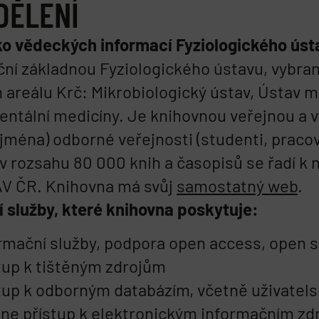
DĚLENÍ
ko vědeckých informací Fyziologického úst
ní základnou Fyziologického ústavu, vybran
areálu Krč: Mikrobiologický ústav, Ústav m
ntální medicíny. Je knihovnou veřejnou a 
ejména) odborné veřejnosti (studenti, pracovn
v rozsahu 80 000 knih a časopisů se řadí k
AV ČR. Knihovna má svůj
samostatný web
.
 služby, které knihovna poskytuje:
rmační služby, podpora open access, open 
tup k tištěným zdrojům
tup k odborným databázím, včetně uživatel
ine přístup k elektronickým informačním z