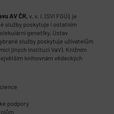
avu AV ČR,
v. v. i. (SVI FGÚ), je
é služby poskytuje i ostatním
olekulární genetiky, Ústav
vybrané služby poskytuje uživatelům
íci jiných instituci VaV). Knižním
 největším knihovnám vědeckých
science
ské podpory
drojům