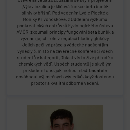
„Výlev inzulínu je klíčová funkce beta buněk
slinivky břišní“. Pod vedením Lydie Plecité a
Moniky Křivonoskové, z Oddělení výzkumu
pankreatických ostrůvků Fyziologického ústavu
AV ČR, zkoumali principy fungování beta buněk a
význam jejich role v regulaci hladiny glukózy.
Jejich pečlivá práce a vědecké nadšení jim
vynesly 3. místo na závěrečné konferenci všech
studentů v kategorii „Oblast věd o živé přírodě a
chemických věd“. Úspěch studentů je skvělým
příkladem toho, jak mohou mladí badatelé
dosáhnout výjimečných výsledků, když dostanou
prostor a kvalitní odborné vedení.