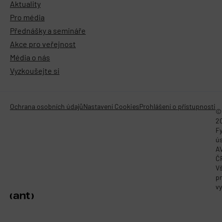
Aktuality
Pro média
Přednášky a semináře
Akce pro veřejnost
Média o nás
Vyzkoušejte si
Ochrana osobních údajů
Nastavení Cookies
Prohlášení o přístupnosti
©
2
Fy
ú
A
Č
V
p
vy