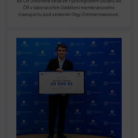
AV ČR Otevřená věda ve Fyziologickém ústavu AV
ČR v laboratořích Oddělení membránového
transportu pod vedením Olgy Zimmermannové.