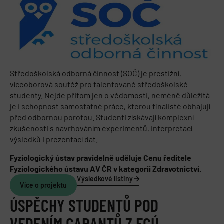
Středoškolská odborná činnost (SOČ)
je prestižní,
víceoborová soutěž pro talentované středoškolské
studenty. Nejde přitom jen o vědomosti, neméně důležitá
je i schopnost samostatné práce, kterou finalisté obhajují
před odbornou porotou. Studenti získávají komplexní
zkušenosti s navrhováním experimentů, interpretací
výsledků i prezentací dat.
Fyziologický ústav pravidelně uděluje
Cenu ředitele
Fyziologického ústavu AV ČR
v kategorii Zdravotnictví.
Výsledkové listiny
Více o projektu
ÚSPĚCHY STUDENTŮ POD
VEDENÍM GARANTŮ Z FGÚ