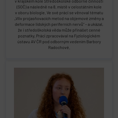
v krajském kole Středoškolské odborné činnosti
(SOČ) a následně na 8. místě v celostátním kole
v oboru biologie. Ve své práci se věnoval tématu
„Vliv projasňovacích metod na objemové změny a
deformace lidských periferních nervů“ – a ukázal,
že i středoškolská věda může přinášet cenné
poznatky. Práci zpracovával na Fyziologickém
ústavu AV ČR pod odborným vedením Barbory
Radochové.