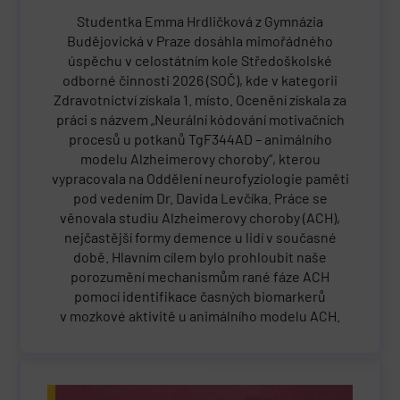
Studentka Emma Hrdličková z Gymnázia
Budějovická v Praze dosáhla mimořádného
úspěchu v celostátním kole Středoškolské
odborné činnosti 2026 (SOČ), kde v kategorii
Zdravotnictví získala 1. místo. Ocenění získala za
práci s názvem „Neurální kódování motivačních
procesů u potkanů TgF344AD – animálního
modelu Alzheimerovy choroby“, kterou
vypracovala na Oddělení neurofyziologie paměti
pod vedením Dr. Davida Levčíka. Práce se
věnovala studiu Alzheimerovy choroby (ACH),
nejčastější formy demence u lidí v současné
době. Hlavním cílem bylo prohloubit naše
porozumění mechanismům rané fáze ACH
pomocí identifikace časných biomarkerů
v mozkové aktivitě u animálního modelu ACH.