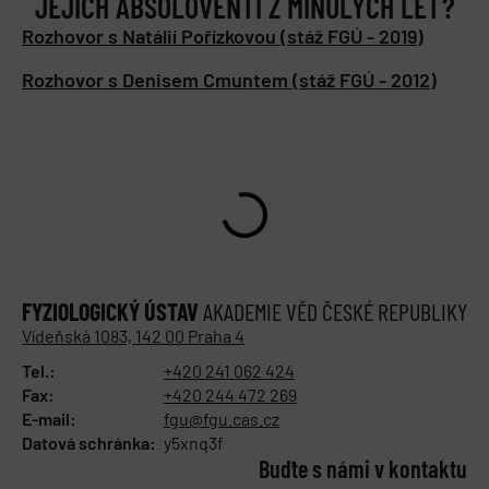
JEJICH ABSOLOVENTI Z MINULÝCH LET?
Rozhovor s Natálií Pořízkovou (stáž FGÚ - 2019)
Rozhovor s Denisem Cmuntem (stáž FGÚ - 2012)
FYZIOLOGICKÝ ÚSTAV
AKADEMIE VĚD ČESKÉ REPUBLIKY
Vídeňská 1083, 142 00 Praha 4
Tel.:
+420 241 062 424
Fax:
+420 244 472 269
E-mail:
fgu@fgu.cas.cz
Datová schránka:
y5xnq3f
Buďte s námi v kontaktu