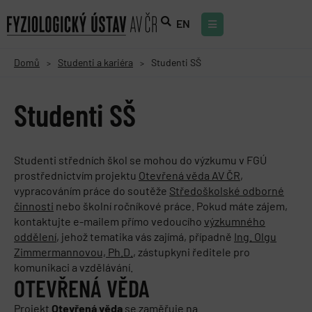
EN
Domů
Studenti a kariéra
Studenti SŠ
>
>
Studenti SŠ
Studenti středních škol se mohou do výzkumu v FGÚ
prostřednictvím projektu
Otevřená věda AV ČR
,
vypracováním práce do soutěže
Středoškolské odborné
činnosti
nebo školní ročníkové práce. Pokud máte zájem,
kontaktujte e-mailem přímo vedoucího
výzkumného
oddělení
, jehož tematika vás zajímá, případně
Ing. Olgu
Zimmermannovou, Ph.D.
, zástupkyni ředitele pro
komunikaci a vzdělávání.
OTEVŘENÁ VĚDA
Projekt
Otevřená věda
se zaměřuje na