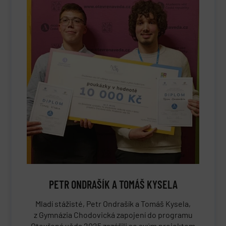
PETR ONDRAŠÍK A TOMÁŠ KYSELA
Mladí stážisté, Petr Ondrašík a Tomáš Kysela,
z Gymnázia Chodovická zapojení do programu
Otevřená věda 2025 zazářili se svým projektem