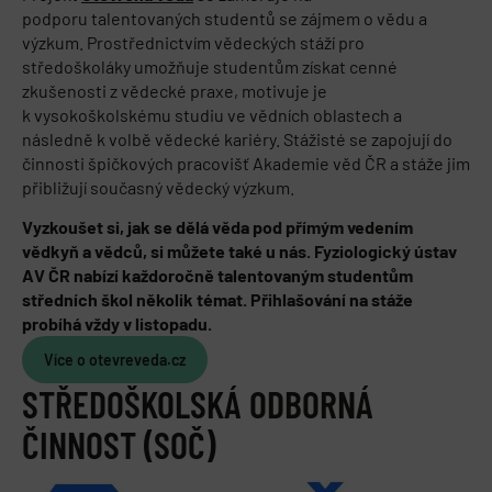
podporu talentovaných studentů se zájmem o vědu a
výzkum. Prostřednictvím vědeckých stáží pro
středoškoláky umožňuje studentům získat cenné
zkušenosti z vědecké praxe, motivuje je
k vysokoškolskému studiu ve vědních oblastech a
následně k volbě vědecké kariéry. Stážisté se zapojují do
činnosti špičkových pracovišť Akademie věd ČR a stáže jim
přibližují současný vědecký výzkum.
Vyzkoušet si, jak se dělá věda pod přímým vedením
vědkyň a vědců, si můžete také u nás. Fyziologický ústav
AV ČR nabízí každoročně talentovaným studentům
středních škol několik témat. Přihlašování na stáže
probíhá vždy v listopadu.
Více o otevreveda.cz
STŘEDOŠKOLSKÁ ODBORNÁ
ČINNOST (SOČ)