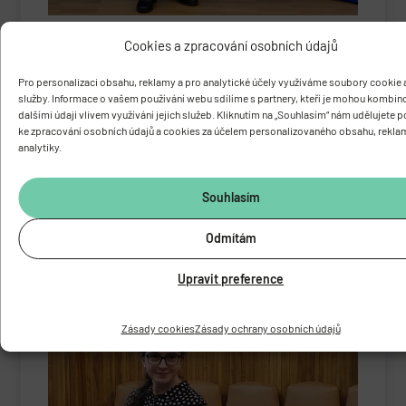
Cookies a zpracování osobních údajů
MARTIN KUBEŠ
Pro personalizaci obsahu, reklamy a pro analytické účely využíváme soubory cookie a
Martin Kubeš, student, který v rámci projektu
služby. Informace o vašem používání webu sdílíme s partnery, kteří je mohou kombin
Otevřená věda dělal svou stáž na FGÚ v Odd.
dalšími údaji vlivem využívání jejich služeb. Kliknutím na „Souhlasím“ nám udělujete 
membránového transportu pod vedením Dr. Olgy
ke zpracování osobních údajů a cookies za účelem personalizovaného obsahu, rekla
Zimmermannové, se umístil na 1. místě
analytiky.
v kategorii Věd o živé přírodě se svou prezentací
s názvem „Kationty – klíčové prvky pro život
Souhlasím
eukaryotních buněk“.
Odmítám
Upravit preference
Zásady cookies
Zásady ochrany osobních údajů