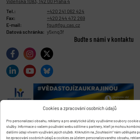
Vídeňská 1083, 142 00 Praha 4
Tel.:
+420 241 062 424
Fax:
+420 244 472 269
E-mail:
fgu@fgu.cas.cz
Datová schránka:
y5xnq3f
Buďte s námi v kontaktu
Cookies a zpracování osobních údajů
Pro personalizaci obsahu, reklamy a pro analytické účely využíváme soubory cookie a
služby. Informace o vašem používání webu sdílíme s partnery, kteří je mohou kombin
O ÚSTAVU
dalšími údaji vlivem využívání jejich služeb. Kliknutím na „Souhlasím“ nám udělujete 
Základní informace
ke zpracování osobních údajů a cookies za účelem personalizovaného obsahu, rekla