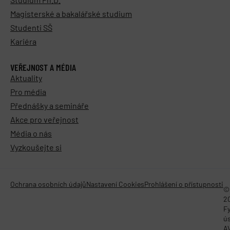
Magisterské a bakalářské studium
Studenti SŠ
Kariéra
VEŘEJNOST A MÉDIA
Aktuality
Pro média
Přednášky a semináře
Akce pro veřejnost
Média o nás
Vyzkoušejte si
Ochrana osobních údajů
Nastavení Cookies
Prohlášení o přístupnosti
©
2
Fy
ú
A