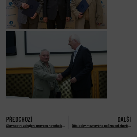
PŘEDCHOZÍ
DALŠÍ
Slavnostní zahájení provozu nového konfokálního mikroskopu
Důsledky mozkového poškození zhoršuje zvýšená tělesná teplota