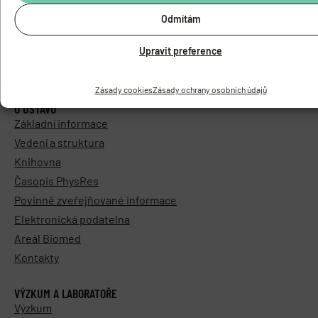
Odmítám
Upravit preference
Zásady cookies
Zásady ochrany osobních údajů
O ÚSTAVU
Základní informace
Vedení a struktura
Knihovna
Časopis PhysRes
Povinně zveřejňované informace
Elektronická podatelna
Areál Biomed
Kontakty
VÝZKUM A LABORATOŘE
Výzkum