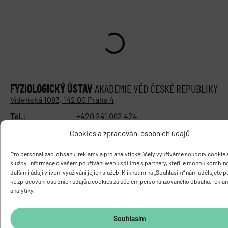
FYZIOLOGICKÝ ÚSTAV
AKADEMIE VĚD ČESKÉ REPUBLIKY
Vídeňská 1083, 142 00 Praha 4
Tel.:
+420 241 062 424
Fax:
+420 244 472 269
Cookies a zpracování osobních údajů
E-mail:
fgu@fgu.cas.cz
Datová schránka:
y5xnq3f
Pro personalizaci obsahu, reklamy a pro analytické účely využíváme soubory cookie a
Buďte s námi v kontaktu
služby. Informace o vašem používání webu sdílíme s partnery, kteří je mohou kombin
dalšími údaji vlivem využívání jejich služeb. Kliknutím na „Souhlasím“ nám udělujete 
ke zpracování osobních údajů a cookies za účelem personalizovaného obsahu, rekla
analytiky.
Souhlasím