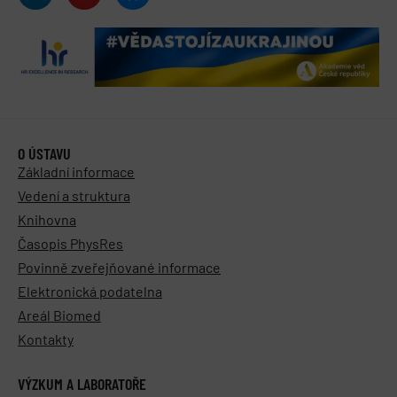
O ÚSTAVU
Základní informace
Vedení a struktura
Knihovna
Časopis PhysRes
Povinně zveřejňované informace
Elektronická podatelna
Areál Biomed
Kontakty
VÝZKUM A LABORATOŘE