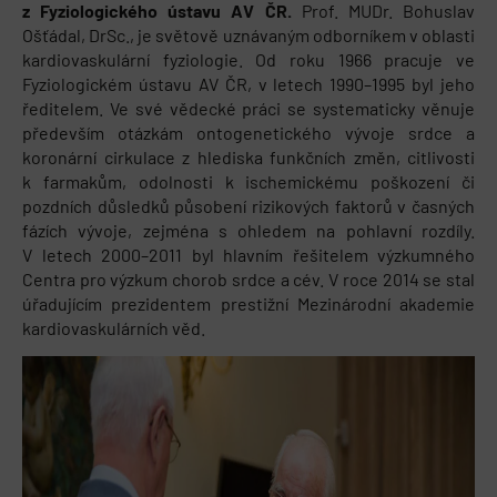
z Fyziologického ústavu AV ČR.
Prof. MUDr. Bohuslav
Ošťádal, DrSc., je světově uznávaným odborníkem v oblasti
kardiovaskulární fyziologie. Od roku 1966 pracuje ve
Fyziologickém ústavu AV ČR, v letech 1990–1995 byl jeho
ředitelem. Ve své vědecké práci se systematicky věnuje
především otázkám ontogenetického vývoje srdce a
koronární cirkulace z hlediska funkčních změn, citlivosti
k farmakům, odolnosti k ischemickému poškození či
pozdních důsledků působení rizikových faktorů v časných
fázích vývoje, zejména s ohledem na pohlavní rozdíly.
V letech 2000–2011 byl hlavním řešitelem výzkumného
Centra pro výzkum chorob srdce a cév. V roce 2014 se stal
úřadujícím prezidentem prestižní Mezinárodní akademie
kardiovaskulárních věd.