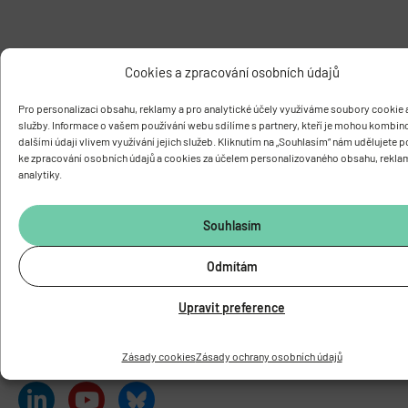
Cookies a zpracování osobních údajů
Pro personalizaci obsahu, reklamy a pro analytické účely využíváme soubory cookie a
služby. Informace o vašem používání webu sdílíme s partnery, kteří je mohou kombin
dalšími údaji vlivem využívání jejich služeb. Kliknutím na „Souhlasím“ nám udělujete 
ke zpracování osobních údajů a cookies za účelem personalizovaného obsahu, rekla
FYZIOLOGICKÝ ÚSTAV
AKADEMIE VĚD ČESKÉ REPUBLIKY
analytiky.
Vídeňská 1083, 142 00 Praha 4
Tel.:
+420 241 062 424
Souhlasím
Fax:
+420 244 472 269
E-mail:
fgu@fgu.cas.cz
Odmítám
Datová schránka:
y5xnq3f
Buďte s námi v kontaktu
Upravit preference
Zásady cookies
Zásady ochrany osobních údajů