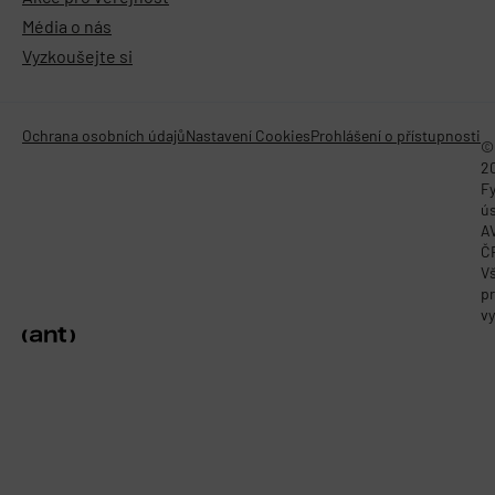
Média o nás
Vyzkoušejte si
Ochrana osobních údajů
Nastavení Cookies
Prohlášení o přístupnosti
©
2
Fy
ú
A
Č
V
p
vy