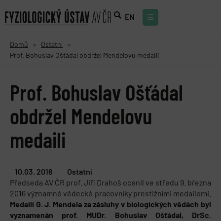
EN
Domů
Ostatní
>
>
Prof. Bohuslav Ošťádal obdržel Mendelovu medaili
Prof. Bohuslav Ošťádal
obdržel Mendelovu
medaili
10.03. 2016
Ostatní
Předseda AV ČR prof. Jiří Drahoš ocenil ve středu 9. března
2016 významné vědecké pracovníky prestižními medailemi.
Medailí G. J. Mendela za zásluhy v biologických vědách byl
vyznamenán prof. MUDr. Bohuslav Ošťádal, DrSc.