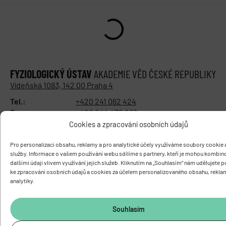
FYZIOLOGICKÝ ÚSTAV
AKADEMIE VĚD ČESKÉ REPUBLIKY
Vídeňská 1083, 142 00 Praha 4
Tel.:
+420 241 062 424
Fax:
+420 244 472 269
E-mail:
fgu@fgu.cas.cz
Cookies a zpracování osobních údajů
Datová schránka:
y5xnq3f
Buďte s námi v kontaktu
Pro personalizaci obsahu, reklamy a pro analytické účely využíváme soubory cookie a
služby. Informace o vašem používání webu sdílíme s partnery, kteří je mohou kombin
dalšími údaji vlivem využívání jejich služeb. Kliknutím na „Souhlasím“ nám udělujete 
ke zpracování osobních údajů a cookies za účelem personalizovaného obsahu, rekla
analytiky.
Souhlasím