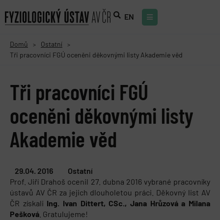
EN
Domů
Ostatní
>
>
Tři pracovníci FGÚ oceněni děkovnými listy Akademie věd
Tři pracovníci FGÚ
oceněni děkovnými listy
Akademie věd
29.04. 2016
Ostatní
Prof. Jiří Drahoš ocenil 27. dubna 2016 vybrané pracovníky
ústavů AV ČR za jejich dlouholetou práci. Děkovný list AV
ČR získali
Ing. Ivan Dittert, CSc., Jana Hrůzová a Milana
Pešková
. Gratulujeme!