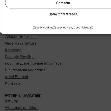
Odmítám
Upravit preference
Zásady cookies
Zásady ochrany osobních údajů
O ÚSTAVU
Základní informace
Vedení a struktura
Knihovna
Časopis PhysRes
Povinně zveřejňované informace
Elektronická podatelna
Areál Biomed
Kontakty
VÝZKUM A LABORATOŘE
Výzkum
Výzkumná oddělení