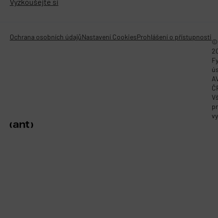
Vyzkoušejte si
Ochrana osobních údajů
Nastavení Cookies
Prohlášení o přístupnosti
©
2
Fy
ú
A
Č
V
p
vy