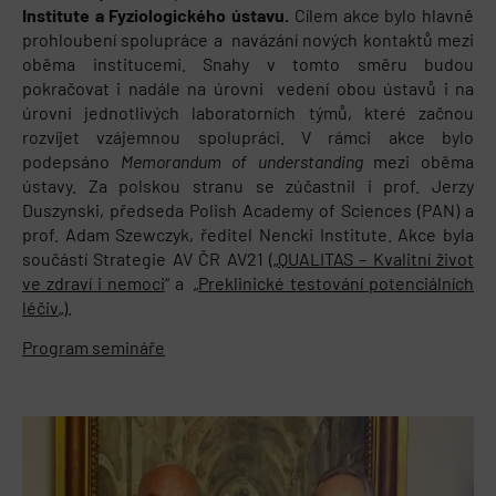
Institute a Fyziologického ústavu.
Cílem akce bylo hlavně
prohloubení spolupráce a navázání nových kontaktů mezi
oběma institucemi. Snahy v tomto směru budou
pokračovat i nadále na úrovni vedení obou ústavů i na
úrovni jednotlivých laboratorních týmů, které začnou
rozvíjet vzájemnou spolupráci. V rámci akce bylo
podepsáno
Memorandum of understanding
mezi oběma
ústavy. Za polskou stranu se zúčastnil i prof. Jerzy
Duszynski, předseda Polish Academy of Sciences (PAN) a
prof. Adam Szewczyk, ředitel Nencki Institute. Akce byla
součástí Strategie AV ČR AV21 („
QUALITAS – Kvalitní život
ve zdraví i nemoci
“ a „
Preklinické testování potenciálních
léčiv
„).
Program semináře