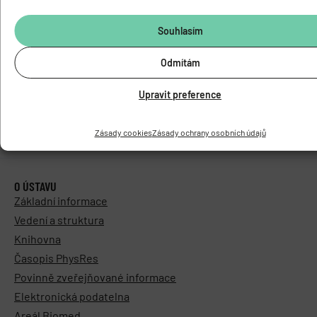
Souhlasím
Odmítám
Upravit preference
Zásady cookies
Zásady ochrany osobních údajů
O ÚSTAVU
Základní informace
Vedení a struktura
Knihovna
Časopis PhysRes
Povinně zveřejňované informace
Elektronická podatelna
Areál Biomed