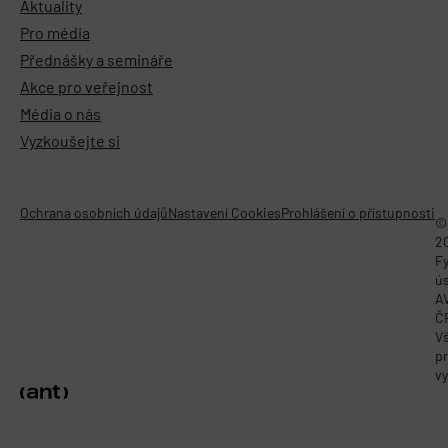
Aktuality
Pro média
Přednášky a semináře
Akce pro veřejnost
Média o nás
Vyzkoušejte si
Ochrana osobních údajů
Nastavení Cookies
Prohlášení o přístupnosti
©
2
Fy
ú
A
Č
V
p
vy