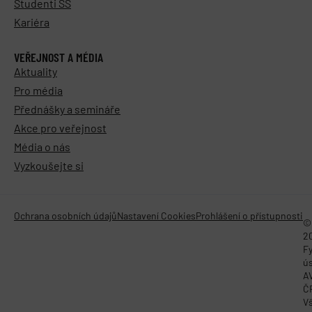
Studenti SŠ
Kariéra
VEŘEJNOST A MÉDIA
Aktuality
Pro média
Přednášky a semináře
Akce pro veřejnost
Média o nás
Vyzkoušejte si
Ochrana osobních údajů
Nastavení Cookies
Prohlášení o přístupnosti
©
2
Fy
ú
A
Č
V