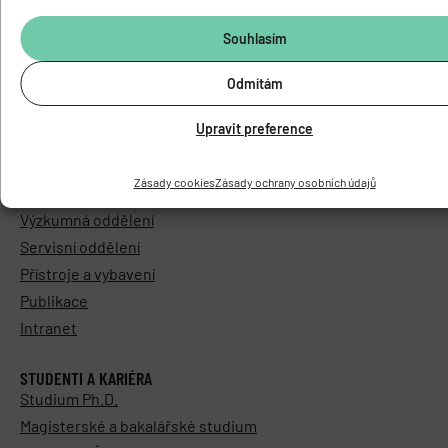
Časopis PhysRes
Souhlasím
Povinně zveřejňované informace
Elektronická podatelna
Odmítám
Areál Biomed
Kontakty
Upravit preference
VÝZKUM A LABORATOŘE
Zásady cookies
Zásady ochrany osobních údajů
Výzkum
Výzkumná oddělení
Servisní oddělení
Přístroje a vybavení
Publikace
Intranet
STUDENTI A KARIÉRA
Studium Ph.D.
Magisterské a bakalářské studium