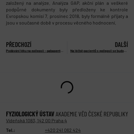
založený na analýze. Analýza GAP, akční plán a veškeré
podpůrné dokumenty byly předloženy ke kontrole
Evropskou komisí 7. prosinec 2018, byly formálně přijaty a
jsou v současné době v procesu věcného hodnocení.
PŘEDCHOZÍ
DALŠÍ
Podávání léku na epilepsii – gabapentinu – snižuje krevní tlak prostřednictvím útlumu sympatického nervového přenosu
Na léčbě pacientů s epilepsií se budou v motolské nemocnici podílet vědci a inženýři: vzniká výzkumné centrum EPIREC
FYZIOLOGICKÝ ÚSTAV
AKADEMIE VĚD ČESKÉ REPUBLIKY
Vídeňská 1083, 142 00 Praha 4
Tel.:
+420 241 062 424