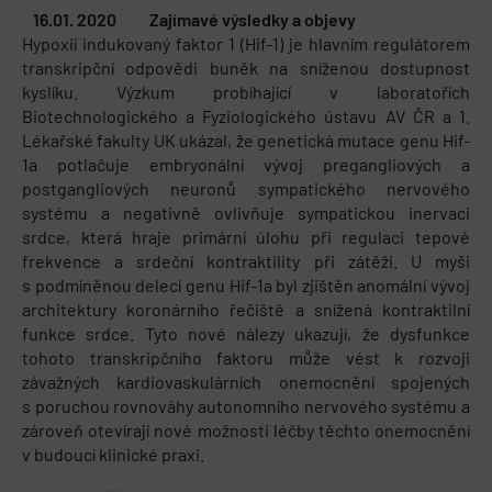
16.01. 2020
Zajímavé výsledky a objevy
Hypoxií indukovaný faktor 1 (Hif-1) je hlavním regulátorem
transkripční odpovědi buněk na sníženou dostupnost
kyslíku. Výzkum probíhající v laboratořích
Biotechnologického a Fyziologického ústavu AV ČR a 1.
Lékařské fakulty UK ukázal, že genetická mutace genu Hif-
1a potlačuje embryonální vývoj pregangliových a
postgangliových neuronů sympatického nervového
systému a negativně ovlivňuje sympatickou inervaci
srdce, která hraje primární úlohu při regulaci tepové
frekvence a srdeční kontraktility při zátěži. U myši
s podmíněnou delecí genu Hif-1a byl zjištěn anomální vývoj
architektury koronárního řečiště a snížená kontraktilní
funkce srdce. Tyto nové nálezy ukazují, že dysfunkce
tohoto transkripčního faktoru může vést k rozvoji
závažných kardiovaskulárních onemocnění spojených
s poruchou rovnováhy autonomního nervového systému a
zároveň otevírají nové možnosti léčby těchto onemocnění
v budoucí klinické praxi.