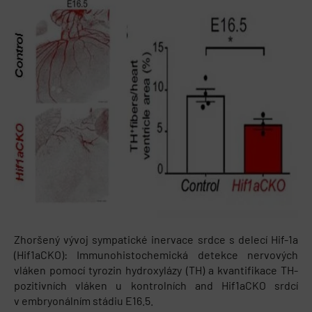
Zhoršený vývoj sympatické inervace srdce s delecí Hif-1a
(Hif1aCKO): Immunohistochemická detekce nervových
vláken pomocí tyrozin hydroxylázy (TH) a kvantifikace TH-
pozitivních vláken u kontrolních and Hif1aCKO srdcí
v embryonálním stádiu E16.5.