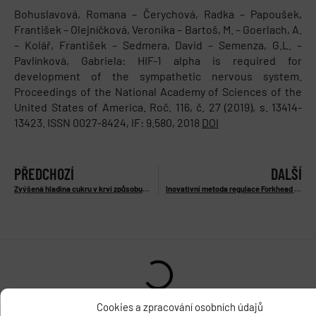
Bohuslavová, Romana – Čerychová, Radka – Papoušek,
František – Olejníčková, Veronika – Bartoš, M. – Goerlach, A.
– Kolář, František – Sedmera, David – Semenza, G.L. –
Pavlínková, Gabriela: HIF-1 alpha is required for
development of the sympathetic nervous system.
Proceedings of the National Academy of Sciences of the
United States of America. Roč. 116, č. 27 (2019), s. 13414-
13423. ISSN 0027-8424, IF: 9.580, 2018
DOI
PŘEDCHOZÍ
DALŠÍ
Zvýšená hladina cukru v krvi způsobuje sekreci hormonu inzulínu z β-buněk Langerhansových ostrůvků v slinivce břišní
Inovativní metoda regulace Forkhead transkripčního faktoru FOXO3
Cookies a zpracování osobních údajů