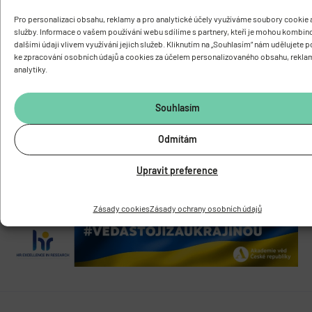
FYZIOLOGICKÝ ÚSTAV
AKADEMIE VĚD ČESKÉ REPUBLIKY
Pro personalizaci obsahu, reklamy a pro analytické účely využíváme soubory cookie a
služby. Informace o vašem používání webu sdílíme s partnery, kteří je mohou kombin
Vídeňská 1083, 142 00 Praha 4
dalšími údaji vlivem využívání jejich služeb. Kliknutím na „Souhlasím“ nám udělujete 
ke zpracování osobních údajů a cookies za účelem personalizovaného obsahu, rekla
Tel.:
+420 241 062 424
analytiky.
Fax:
+420 244 472 269
E-mail:
fgu@fgu.cas.cz
Datová schránka:
y5xnq3f
Souhlasím
Buďte s námi v kontaktu
Odmítám
Upravit preference
Zásady cookies
Zásady ochrany osobních údajů