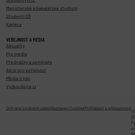
Magisterské a bakalářské studium
Studenti SŠ
Kariéra
VEŘEJNOST A MÉDIA
Aktuality
Pro média
Přednášky a semináře
Akce pro veřejnost
Média o nás
Vyzkoušejte si
Ochrana osobních údajů
Nastavení Cookies
Prohlášení o přístupnosti
©
2
Fy
ú
A