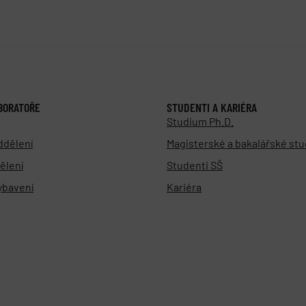
BORATOŘE
STUDENTI A KARIÉRA
Studium Ph.D.
ddělení
Magisterské a bakalářské st
ělení
Studenti SŠ
vybavení
Kariéra