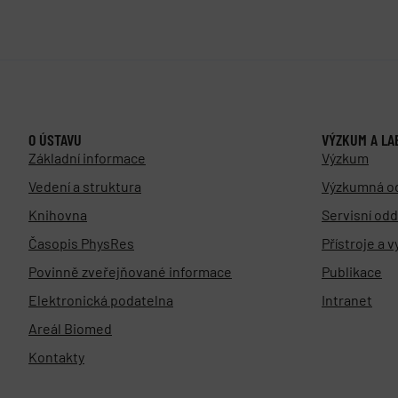
O ÚSTAVU
VÝZKUM A LA
Základní informace
Výzkum
Vedení a struktura
Výzkumná o
Knihovna
Servisní odd
Časopis PhysRes
Přístroje a 
Povinně zveřejňované informace
Publikace
Elektronická podatelna
Intranet
Areál Biomed
Kontakty