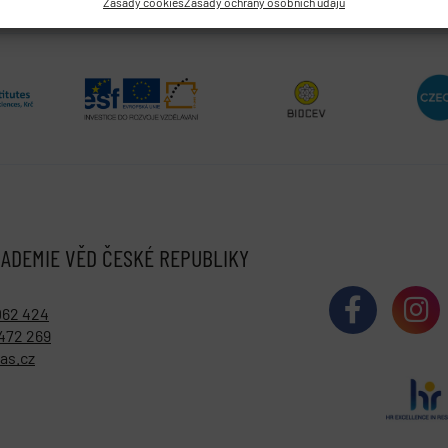
Zásady cookies
Zásady ochrany osobních údajů
ADEMIE VĚD ČESKÉ REPUBLIKY
062 424
472 269
as.cz