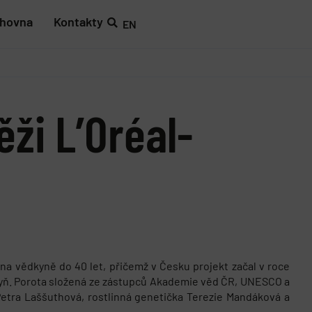
ihovna
Kontakty
EN
ži L’Oréal-
í na vědkyně do 40 let, přičemž v Česku projekt začal v roce
kyň. Porota složená ze zástupců Akademie věd ČR, UNESCO a
 Petra Laššuthová, rostlinná genetička Terezie Mandáková a