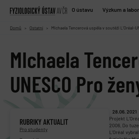
O ústavu
Výzkum a labo
Domů
Ostatní
MIchaela Tencerová uspěla v soutěži L’Oréal-
>
>
MIchaela Tencero
UNESCO Pro žen
28.06. 2021
Projekt L’Oré
RUBRIKY AKTUALIT
2006. Do tuze
Pro studenty
L’Oréal vybra
fyzioložka Mi