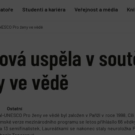
ratoře
Studenti a kariéra
Veřejnost a média
Kn
UNESCO Pro ženy ve vědě
vá uspěla v soutě
y ve vědě
Ostatní
al-UNESCO Pro ženy ve vědě byl založen v Paříži v roce 1998. Cíl
mské verze mezinárodního programu se letos přihlásilo 66 věd
la 13 semifinalistek. Laureátkami se nakonec staly neuroložka
chaela Tencerová.