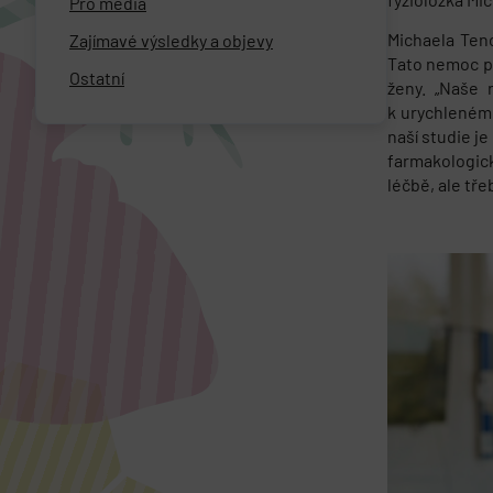
Pro média
Michaela Tenc
Zajímavé výsledky a objevy
Tato nemoc po
Ostatní
ženy. „Naše 
k urychlenému
naší studie j
farmakologick
léčbě, ale tř