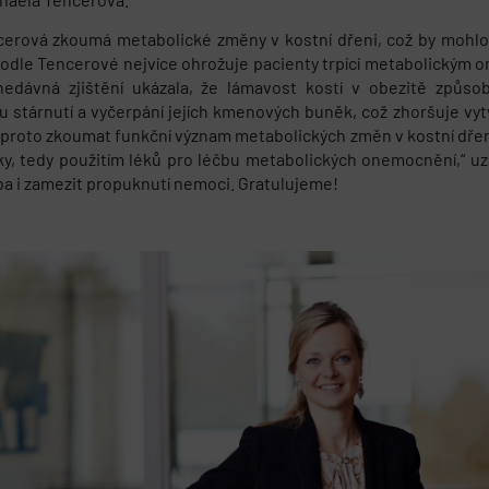
erová zkoumá metabolické změny v kostní dřeni, což by mohlo p
dle Tencerové nejvíce ohrožuje pacienty trpící metabolickým o
nedávná zjištění ukázala, že lámavost kostí v obezitě způs
 stárnutí a vyčerpání jejích kmenových buněk, což zhoršuje vyt
e proto zkoumat funkční význam metabolických změn v kostní dřeni 
y, tedy použitím léků pro léčbu metabolických onemocnění,“ uza
eba i zamezit propuknutí nemoci. Gratulujeme!