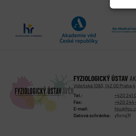
FYZIOLOGICKÝ ÚSTAV
AK
Vídeňská 1083, 142 00 Praha 4
Tel.:
+420 241 
Fax:
+420 244 
E-mail:
fgu@fgu.c
Datová schránka:
y5xnq3f