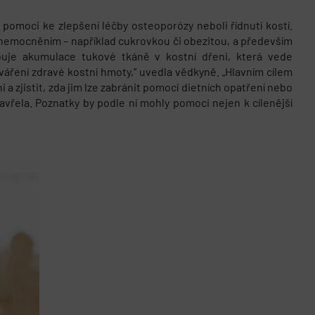
omoci ke zlepšení léčby osteoporózy neboli řídnutí kostí.
nemocněním – například cukrovkou či obezitou, a především
obuje akumulace tukové tkáně v kostní dřeni, která vede
váření zdravé kostní hmoty,“ uvedla vědkyně. „Hlavním cílem
a zjistit, zda jim lze zabránit pomocí dietních opatření nebo
vřela. Poznatky by podle ní mohly pomoci nejen k cílenější