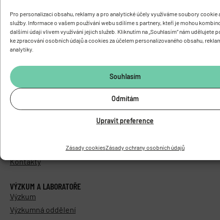
Pro personalizaci obsahu, reklamy a pro analytické účely využíváme soubory cookie a
služby. Informace o vašem používání webu sdílíme s partnery, kteří je mohou kombin
dalšími údaji vlivem využívání jejich služeb. Kliknutím na „Souhlasím“ nám udělujete 
ke zpracování osobních údajů a cookies za účelem personalizovaného obsahu, rekla
analytiky.
O ÚSTAVU
Základní informace
Souhlasím
Vedení a struktura
Knihovna
Odmítám
Časopis PhysRes
Upravit preference
Povinně zveřejňované informace
Elektronická podatelna
Areál Biomed
Zásady cookies
Zásady ochrany osobních údajů
Kontakty
VÝZKUM A LABORATOŘE
Výzkum
Výzkumná oddělení