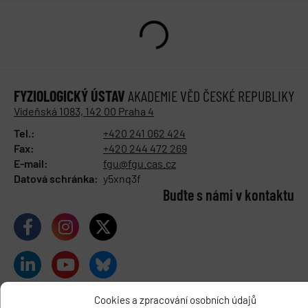
FYZIOLOGICKÝ ÚSTAV
AKADEMIE VĚD ČESKÉ REPUBLIKY
Vídeňská 1083, 142 00 Praha 4
Tel.:
+420 241 062 424
Fax:
+420 244 472 269
E-mail:
fgu@fgu.cas.cz
Datová schránka:
y5xnq3f
Buďte s námi v kontaktu
Cookies a zpracování osobních údajů