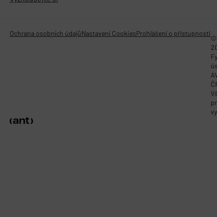
Ochrana osobních údajů
Nastavení Cookies
Prohlášení o přístupnosti
©
2
Fy
ú
A
Č
V
p
vy