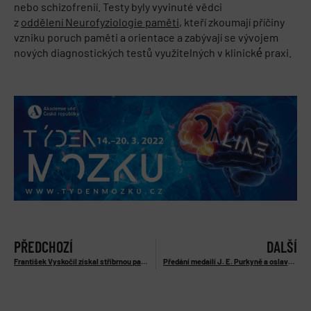
nebo schizofrenií. Testy byly vyvinuté vědci
z
oddělení Neurofyziologie paměti
, kteří zkoumají příčiny
vzniku poruch paměti a orientace a zabývají se vývojem
nových diagnostických testů využitelných v klinické́ praxi.
PŘEDCHOZÍ
DALŠÍ
František Vyskočil získal stříbrnou pamětní medaili Univerzity Karlovy
Předání medailí J. E. Purkyně a oslava 70. výročí časopisu Physiological Research