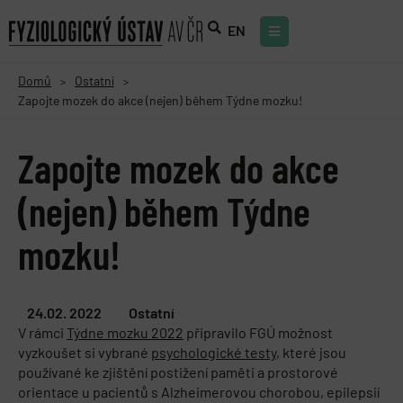
EN
Domů
Ostatní
>
>
Zapojte mozek do akce (nejen) během Týdne mozku!
Zapojte mozek do akce
(nejen) během Týdne
mozku!
24.02. 2022
Ostatní
V rámci
Týdne mozku 2022
připravilo FGÚ možnost
vyzkoušet si vybrané
psychologické testy
, které jsou
používané ke zjištění postižení paměti a prostorové
orientace u pacientů s Alzheimerovou chorobou, epilepsií