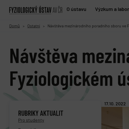
O ústavu
Výzkum a labo
Domů
Ostatní
Návštěva mezinárodního poradního sboru ve F
>
>
Návštěva meziná
Fyziologickém ú
17.10. 2022
RUBRIKY AKTUALIT
Pro studenty