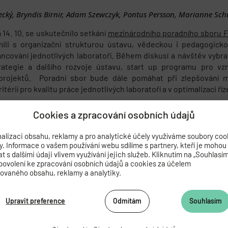
ecký, Bryndis Birnir, Adam Szewczyk, Pontus Persson, Marianne Schul
 14. 10. se uskutečnilo setkání
mezinárodního poradního sboru 
ili s organizační strukturou ústavu, vědeckou i pedagogic
cování jednotlivých laboratoří. Během diskusí a návštěv vybra
ategie a dalšího rozvoje ústavu, start up programu pro vz
rojektů. Poradní sbor bude dále pomáhat při zlepšování me
itérií pro kvalitu práce jednotlivých laboratoří a v optimalizaci ří
Cookies a zpracování osobních údajů
alizaci obsahu, reklamy a pro analytické účely využíváme soubory coo
ál národní kolo mezinárodní soutěže Falling Walls Lab
by. Informace o vašem používání webu sdílíme s partnery, kteří je mohou
 s dalšími údaji vlivem využívání jejich služeb. Kliknutím na „Souhlasí
povolení ke zpracování osobních údajů a cookies za účelem
zovaného obsahu, reklamy a analytiky.
Upravit preference
Odmítám
Souhlasím