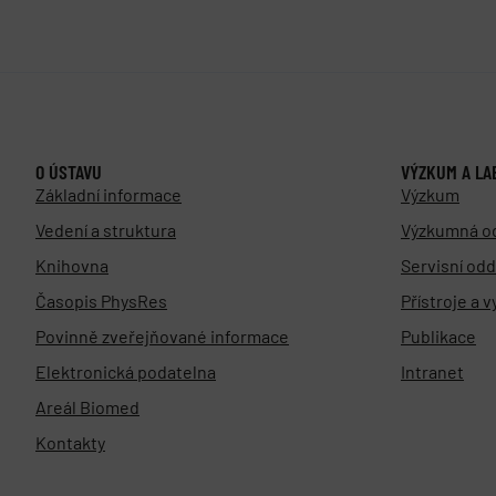
O ÚSTAVU
VÝZKUM A LA
Základní informace
Výzkum
Vedení a struktura
Výzkumná o
Knihovna
Servisní odd
Časopis PhysRes
Přístroje a 
Povinně zveřejňované informace
Publikace
Elektronická podatelna
Intranet
Areál Biomed
Kontakty