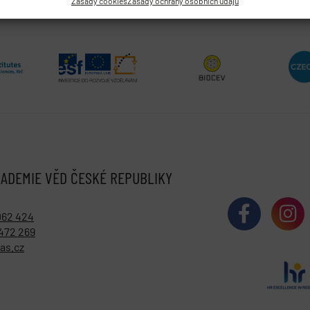
Zásady cookies
Zásady ochrany osobních údajů
ADEMIE VĚD ČESKÉ REPUBLIKY
062 424
472 269
as.cz