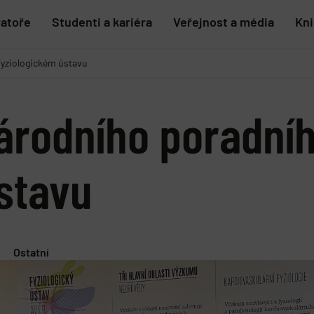
ratoře
Studenti a kariéra
Veřejnost a média
Kn
yziologickém ústavu
rodního poradníh
stavu
Ostatní