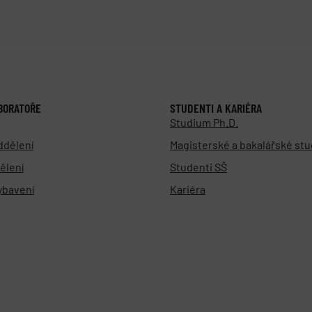
BORATOŘE
STUDENTI A KARIÉRA
Studium Ph.D.
ddělení
Magisterské a bakalářské st
ělení
Studenti SŠ
vybavení
Kariéra