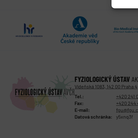
FYZIOLOGICKÝ ÚSTAV
AK
Vídeňská 1083, 142 00 Praha 4
Tel.:
+420 241 
Fax:
+420 244 
E-mail:
fgu@fgu.c
Datová schránka:
y5xnq3f