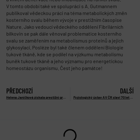
V tomto období také ve spolupráci s A. Gutmannem
publikoval vědeckou práci na téma metabolických změn
kosterního svalu během vývoje v prestižním časopise
Nature. Jako vedoucí vědeckého oddělení Fibrilárních
bílkovin se pak dále věnoval problematice kosterního
svalu se zaměřením na metabolismus proteinů a jejich
glykosylaci. Posléze byl také členem oddělení Biologie
tukové tkáně, kde se podílel na výzkumu metabolismu
buněk tukové tkáně a jeho významu pro energetickou
homeostázu organismu. Čest jeho památce!
PŘEDCHOZÍ
DALŠÍ
Helena Janíčková získala prestižní grant ERC CZ (22.7. 2024)
Fyziologický ústav AV ČR slaví 70 let od svého založení (29.8. 2024)