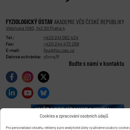
FYZIOLOGICKÝ ÚSTAV
AKADEMIE VĚD ČESKÉ REPUBLIKY
Vídeňská 1083, 142 00 Praha 4
Tel.:
+420 241 062 424
Fax:
+420 244 472 269
E-mail:
fgu@fgu.cas.cz
Datová schránka:
y5xnq3f
Buďte s námi v kontaktu
Cookies a zpracování osobních údajů
Pro personalizaci obsahu, reklamy a pro analytické účely využíváme soubory cookie a