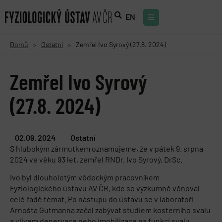
EN
Domů
Ostatní
Zemřel Ivo Syrový (27.8. 2024)
>
>
Zemřel Ivo Syrový
(27.8. 2024)
02.09. 2024
Ostatní
S hlubokým zármutkem oznamujeme, že v pátek 9. srpna
2024 ve věku 93 let, zemřel RNDr. Ivo Syrový, DrSc.
Ivo byl dlouholetým vědeckým pracovníkem
Fyziologického ústavu AV ČR, kde se výzkumně věnoval
celé řadě témat. Po nástupu do ústavu se v laboratoři
Arnošta Gutmanna začal zabývat studiem kosterního svalu
a vlivem denervace nebo imobilizace na funkci svalu.