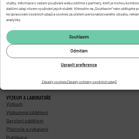
služby. Informace o vašem používání webu sdílíme s partnery, kteří je mohou kombin
dalšími údaji vlivem využívání jejich služeb. Kliknutím na „Souhlasím“ nám udělujete 
ke zpracování osobních údajů a cookies za účelem personalizovaného obsahu, rekla
O ÚSTAVU
analytiky.
Základní informace
Vedení a struktura
Souhlasím
Knihovna
Časopis PhysRes
Odmítám
Povinně zveřejňované informace
Upravit preference
Elektronická podatelna
Areál Biomed
Kontakty
Zásady cookies
Zásady ochrany osobních údajů
VÝZKUM A LABORATOŘE
Výzkum
Výzkumná oddělení
Servisní oddělení
Přístroje a vybavení
Publikace