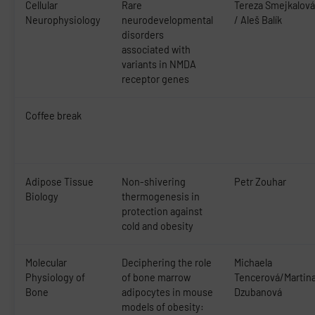
Cellular
Rare
Tereza Smejkalová
Neurophysiology
neurodevelopmental
/ Aleš Balík
disorders
associated with
variants in NMDA
receptor genes
Coffee break
Adipose Tissue
Non-shivering
Petr Zouhar
Biology
thermogenesis in
protection against
cold and obesity
Molecular
Deciphering the role
Michaela
Physiology of
of bone marrow
Tencerová/Martin
Bone
adipocytes in mouse
Dzubanová
models of obesity: