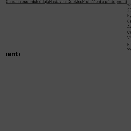
Ochrana osobních údajů
Nastavení Cookies
Prohlášení o přístupnosti
©
2
Fy
ú
A
Č
V
p
vy