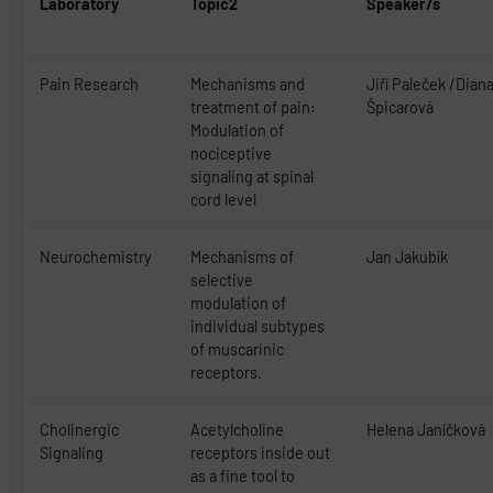
Laboratory
Topic2
Speaker/s
Pain Research
Mechanisms and
Jiří Paleček /Dian
treatment of pain:
Špicarová
Modulation of
nociceptive
signaling at spinal
cord level
Neurochemistry
Mechanisms of
Jan Jakubík
selective
modulation of
individual subtypes
of muscarinic
receptors.
Cholinergic
Acetylcholine
Helena Janíčková
Signaling
receptors inside out
as a fine tool to