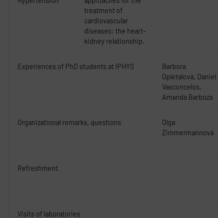
Hypertension
approaches for the
treatment of
cardiovascular
diseases: the heart-
kidney relationship.
Experiences of PhD students at IPHYS
Barbora
Opletalová, Daniel
Vasconcelos,
Amanda Barboza
Organizational remarks, questions
Olga
Zimmermannová
Refreshment
Visits of laboratories