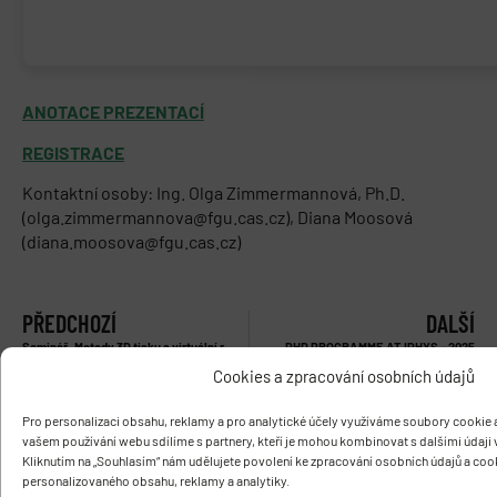
ANOTACE PREZENTACÍ
REGISTRACE
Kontaktní osoby: Ing. Olga Zimmermannová, Ph.D.
(olga.zimmermannova@fgu.cas.cz), Diana Moosová
(diana.moosova@fgu.cas.cz)
PŘEDCHOZÍ
DALŠÍ
Seminář „Metody 3D tisku a virtuální realita v předoperačním plánovaní“
PHD PROGRAMME AT IPHYS – 2025
Cookies a zpracování osobních údajů
Pro personalizaci obsahu, reklamy a pro analytické účely využíváme soubory cookie a
vašem používání webu sdílíme s partnery, kteří je mohou kombinovat s dalšími údaji v
Kliknutím na „Souhlasím“ nám udělujete povolení ke zpracování osobních údajů a coo
personalizovaného obsahu, reklamy a analytiky.