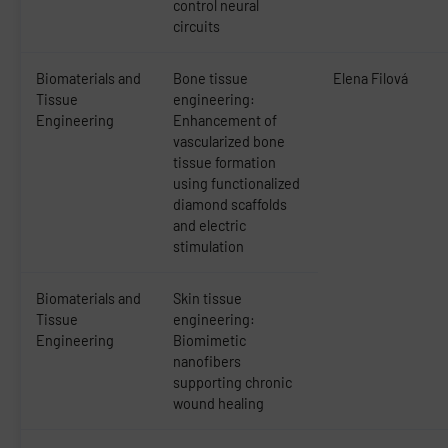
control neural
circuits
Biomaterials and
Bone tissue
Elena Filová
Tissue
engineering:
Engineering
Enhancement of
vascularized bone
tissue formation
using functionalized
diamond scaffolds
and electric
stimulation
Biomaterials and
Skin tissue
Tissue
engineering:
Engineering
Biomimetic
nanofibers
supporting chronic
wound healing