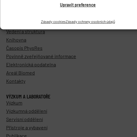
Upravit preference
O ÚSTAVU
Zásady cookies
Zásady ochrany osobních údajů
Základní informace
Vedení a struktura
Knihovna
Časopis PhysRes
Povinně zveřejňované informace
Elektronická podatelna
Areál Biomed
Kontakty
VÝZKUM A LABORATOŘE
Výzkum
Výzkumná oddělení
Servisní oddělení
Přístroje a vybavení
Publikace