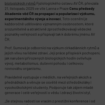
biologických rytmů
Fyziologického ústavu AV ČR, převzala
21. listopadu 2025 ve vile Lanna v Praze
Cenu předsedy
Akademie věd ČR za propagaci a popularizaci výzkumu,
experimentálního vývoje a inovací
. Toto ocenění je
každoročně udělováno významným osobnostem, které
srozumitelně a atraktivně zprostředkovávají vědecké
poznatky veřejnosti a přispívají tak k dobrému jménu AV
ČR.
Prof. Sumová je odbornicí na výzkum cirkadiánních rytmů a
jejich vlivu na lidské zdraví. Její práce přispívá k pochopení,
jak narušení přirozených biologických hodin ovlivňuje
vývoj, metabolismus, duševní pohodu i celkovou
rovnováhu organismu.
Pravidelně vystupuje v médiích, na veřejných akcích a
přednáškách a věnuje se osvětě mezi středoškoláky i
vysokoškolskými studenty. Podporuje tak zájem mladé
generace i celé veřejnosti o vědu i zdravý životní styl.
„Se stejnou radostí se vracím z prestižní konference i od