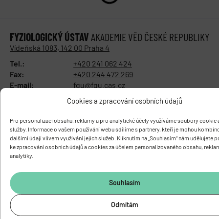
FYZIOLOGICKÝ ÚSTAV
AKADEMIE VĚD ČESKÉ REPUBLIKY
Vídeňská 1083, 142 00 Praha 4
Tel.:
+420 241 062 424
Fax:
+420 244 472 269
E-mail:
fgu@fgu.cas.cz
Datová schránka:
y5xnq3f
Cookies a zpracování osobních údajů
Buďte s námi v kontaktu
Pro personalizaci obsahu, reklamy a pro analytické účely využíváme soubory cookie a
služby. Informace o vašem používání webu sdílíme s partnery, kteří je mohou kombin
dalšími údaji vlivem využívání jejich služeb. Kliknutím na „Souhlasím“ nám udělujete 
ke zpracování osobních údajů a cookies za účelem personalizovaného obsahu, rekla
analytiky.
Souhlasím
Odmítám