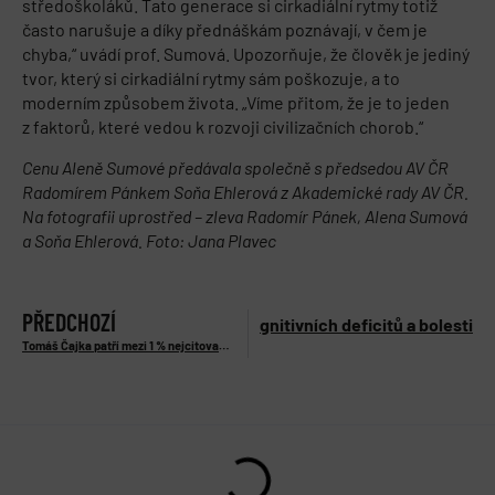
středoškoláků. Tato generace si cirkadiální rytmy totiž
často narušuje a díky přednáškám poznávají, v čem je
chyba,“ uvádí prof. Sumová. Upozorňuje, že člověk je jediný
tvor, který si cirkadiální rytmy sám poškozuje, a to
moderním způsobem života. „Víme přitom, že je to jeden
z faktorů, které vedou k rozvoji civilizačních chorob.“
Cenu Aleně Sumové předávala společně s předsedou AV ČR
Radomírem Pánkem Soňa Ehlerová z Akademické rady AV ČR.
Na fotografii uprostřed – zleva Radomír Pánek, Alena Sumová
a Soňa Ehlerová. Foto: Jana Plavec
PŘEDCHOZÍ
olesterolu: Nový cíl pro léčbu kognitivních deficitů a bolesti
Tomáš Čajka patří mezi 1 % nejcitovanějších vědců na světě