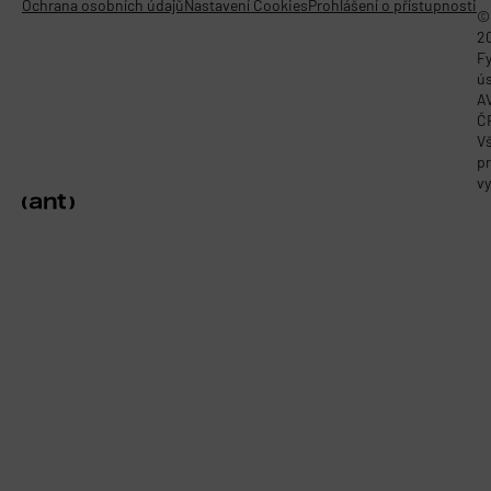
Ochrana osobních údajů
Nastavení Cookies
Prohlášení o přístupnosti
©
2
Fy
ú
A
Č
V
p
vy