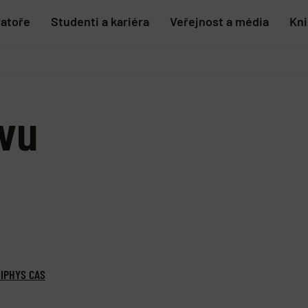
ratoře
Studenti a kariéra
Veřejnost a média
Kn
vu
 IPHYS CAS