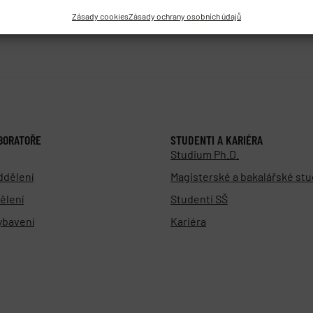
Zásady cookies
Zásady ochrany osobních údajů
BORATOŘE
STUDENTI A KARIÉRA
Studium Ph.D.
ddělení
Magisterské a bakalářské st
ělení
Studenti SŠ
vybavení
Kariéra