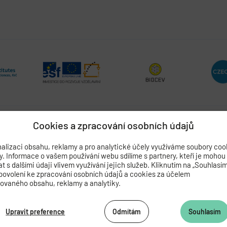
Cookies a zpracování osobních údajů
alizaci obsahu, reklamy a pro analytické účely využíváme soubory coo
ADEMIE VĚD ČESKÉ REPUBLIKY
by. Informace o vašem používání webu sdílíme s partnery, kteří je mohou
 s dalšími údaji vlivem využívání jejich služeb. Kliknutím na „Souhlasí
povolení ke zpracování osobních údajů a cookies za účelem
062 424
zovaného obsahu, reklamy a analytiky.
472 269
as.cz
Upravit preference
Odmítám
Souhlasím