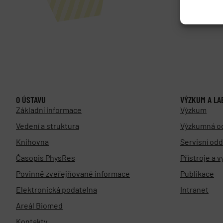
O ÚSTAVU
VÝZKUM A LA
Základní informace
Výzkum
Vedení a struktura
Výzkumná o
Knihovna
Servisní odd
Časopis PhysRes
Přístroje a 
Povinně zveřejňované informace
Publikace
Elektronická podatelna
Intranet
Areál Biomed
Kontakty