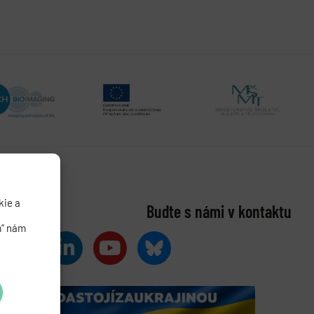
kie a
Buďte s námi v kontaktu
m“ nám