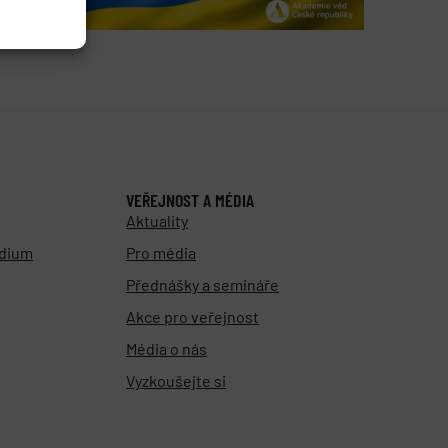
VEŘEJNOST A MÉDIA
Aktuality
udium
Pro média
Přednášky a semináře
Akce pro veřejnost
Média o nás
Vyzkoušejte si