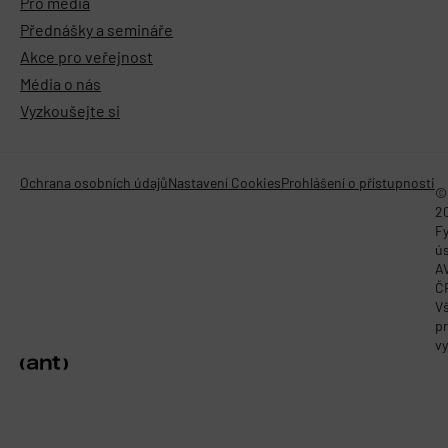
Pro média
Přednášky a semináře
Akce pro veřejnost
Média o nás
Vyzkoušejte si
Ochrana osobních údajů
Nastavení Cookies
Prohlášení o přístupnosti
©
2
Fy
ú
A
Č
V
p
vy