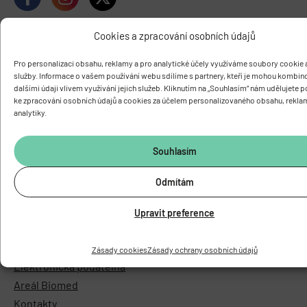
Cookies a zpracování osobních údajů
Pro personalizaci obsahu, reklamy a pro analytické účely využíváme soubory cookie a
služby. Informace o vašem používání webu sdílíme s partnery, kteří je mohou kombin
dalšími údaji vlivem využívání jejich služeb. Kliknutím na „Souhlasím“ nám udělujete 
ke zpracování osobních údajů a cookies za účelem personalizovaného obsahu, rekla
analytiky.
Souhlasím
O ÚSTAVU
Základní informace
Odmítám
Vedení a struktura
Knihovna
Upravit preference
Časopis PhysRes
Povinně zveřejňované informace
Zásady cookies
Zásady ochrany osobních údajů
Elektronická podatelna
Areál Biomed
Kontakty