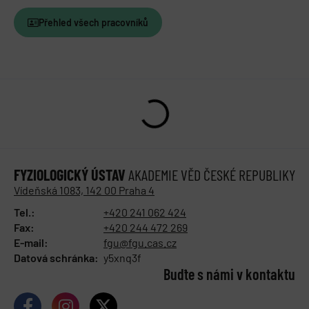
Přehled všech pracovníků
FYZIOLOGICKÝ ÚSTAV
AKADEMIE VĚD ČESKÉ REPUBLIKY
Vídeňská 1083, 142 00 Praha 4
Tel.:
+420 241 062 424
Fax:
+420 244 472 269
E-mail:
fgu@fgu.cas.cz
Datová schránka:
y5xnq3f
Buďte s námi v kontaktu