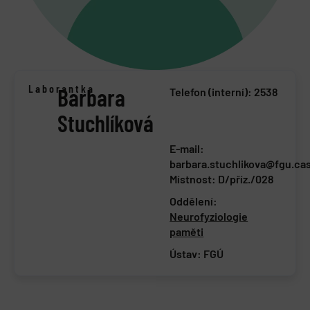
Laborantka
Barbara
Telefon (interní): 2538
Stuchlíková
E-mail:
barbara.stuchlikova@fgu.cas
Místnost: D/příz./028
Oddělení:
Neurofyziologie
paměti
Ústav:
FGÚ