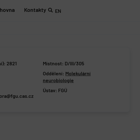
ihovna
Kontakty
EN
ní): 2821
Místnost: D/III/305
Oddělení:
Molekulární
neurobiologie
Ústav:
FGÚ
ora@fgu.cas.cz