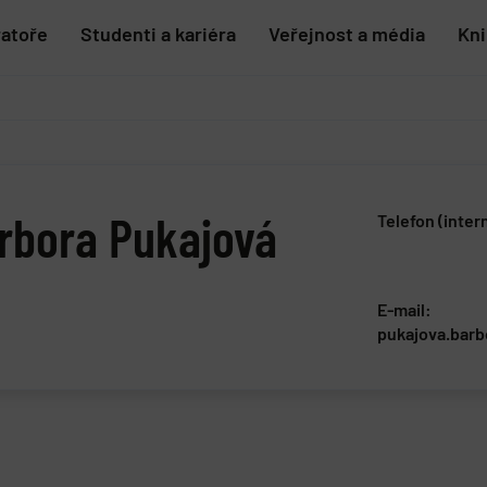
ratoře
Studenti a kariéra
Veřejnost a média
Kn
rbora Pukajová
Telefon (inter
E-mail:
pukajova.barb