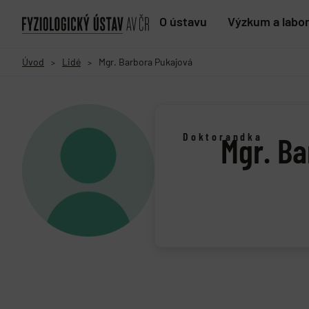
O ústavu
Výzkum a labo
Úvod
Lidé
Mgr. Barbora Pukajová
>
>
Doktorandka
Mgr. Ba