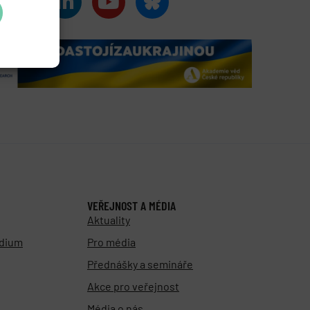
VEŘEJNOST A MÉDIA
Aktuality
udium
Pro média
Přednášky a semináře
Akce pro veřejnost
Média o nás