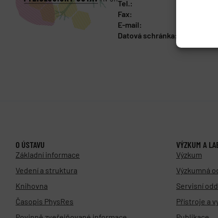
Tel.:
+420 241 
Fax:
+420 244 
E-mail:
fgu@fgu.c
Datová schránka:
y5xnq3f
O ÚSTAVU
VÝZKUM A LA
Základní informace
Výzkum
Vedení a struktura
Výzkumná o
Knihovna
Servisní odd
Časopis PhysRes
Přístroje a 
Povinně zveřejňované informace
Publikace