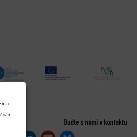
kie a
m“ nám
Buďte s námi v kontaktu