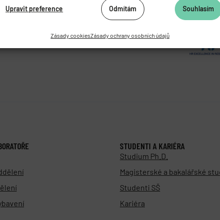
062 424
Upravit preference
Odmítám
Souhlasím
472 269
as.cz
Zásady cookies
Zásady ochrany osobních údajů
BORATOŘE
STUDENTI A KARIÉRA
Studium Ph.D.
ddělení
Magisterské a bakalářské st
ělení
Studenti SŠ
vybavení
Kariéra