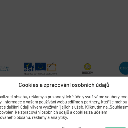
Cookies a zpracování osobních údajů
alizaci obsahu, reklamy a pro analytické účely využíváme soubory coo
by. Informace o vašem používání webu sdílíme s partnery, kteří je mohou
 s dalšími údaji vlivem využívání jejich služeb. Kliknutím na „Souhlasí
povolení ke zpracování osobních údajů a cookies za účelem
ADEMIE VĚD ČESKÉ REPUBLIKY
zovaného obsahu, reklamy a analytiky.