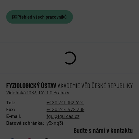
Přehled všech pracovníků
FYZIOLOGICKÝ ÚSTAV
AKADEMIE VĚD ČESKÉ REPUBLIKY
Vídeňská 1083, 142 00 Praha 4
Tel.:
+420 241 062 424
Fax:
+420 244 472 269
E-mail:
fgu@fgu.cas.cz
Datová schránka:
y5xnq3f
Buďte s námi v kontaktu