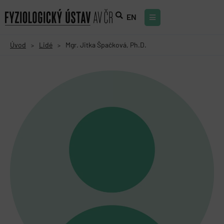
EN
Úvod
Lidé
Mgr. Jitka Špačková, Ph.D.
>
>