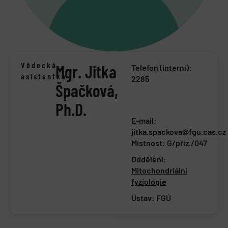
Vědecká
Mgr. Jitka
Telefon (interní):
asistentka
2285
Špačková,
Ph.D.
E-mail:
jitka.spackova@fgu.cas.cz
Místnost: G/příz./047
Oddělení:
Mitochondriální
fyziologie
Ústav:
FGÚ