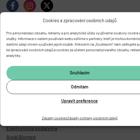
Cookies a zpracování osobních údajů
Pro personalizaci obsahu, reklamy a pro analytické účely využíváme soubory cookie a
služby. Informace o vašem používání webu sdílíme s partnery, kteří je mohou kombin
dalšími údaji vlivem využívání jejich služeb. Kliknutím na „Souhlasím“ nám udělujete 
ke zpracování osobních údajů a cookies za účelem personalizovaného obsahu, rekla
analytiky.
Souhlasím
O ÚSTAVU
Základní informace
Odmítám
Vedení a struktura
Upravit preference
Knihovna
Časopis PhysRes
Zásady cookies
Zásady ochrany osobních údajů
Povinně zveřejňované informace
Elektronická podatelna
Areál Biomed