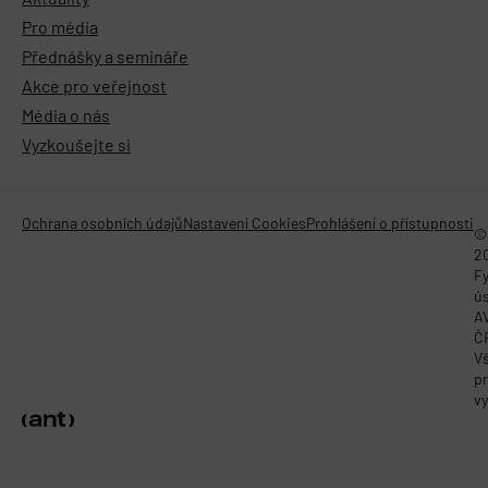
Pro média
Přednášky a semináře
Akce pro veřejnost
Média o nás
Vyzkoušejte si
Ochrana osobních údajů
Nastavení Cookies
Prohlášení o přístupnosti
©
2
Fy
ú
A
Č
V
p
vy