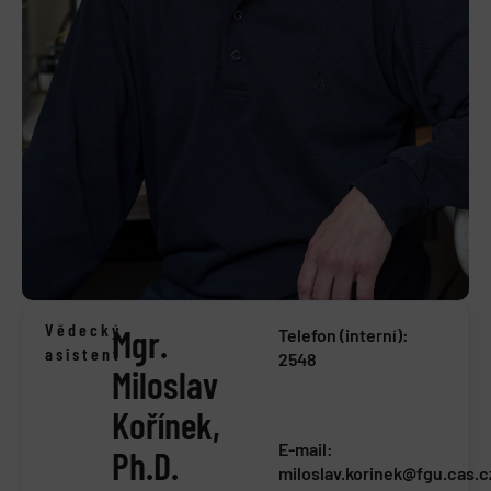
Vědecký
Mgr.
Telefon (interní):
asistent
2548
Miloslav
Kořínek,
E-mail:
Ph.D.
miloslav.korinek@fgu.cas.c