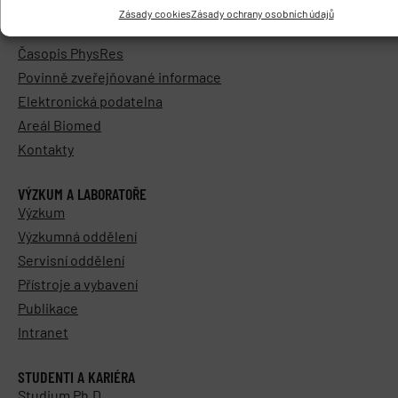
Vedení a struktura
Zásady cookies
Zásady ochrany osobních údajů
Knihovna
Časopis PhysRes
Povinně zveřejňované informace
Elektronická podatelna
Areál Biomed
Kontakty
VÝZKUM A LABORATOŘE
Výzkum
Výzkumná oddělení
Servisní oddělení
Přístroje a vybavení
Publikace
Intranet
STUDENTI A KARIÉRA
Studium Ph.D.