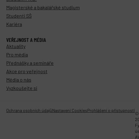
Magisterské a bakalářské studium
Studenti SŠ
Kariéra
VEŘEJNOST A MÉDIA
Aktuality
Pro média
Přednášky a semináře
Akce pro veřejnost
Média o nás
Vyzkoušejte si
Ochrana osobních údajů
Nastavení Cookies
Prohlášení o přístupnosti
©
2
Fy
ú
A