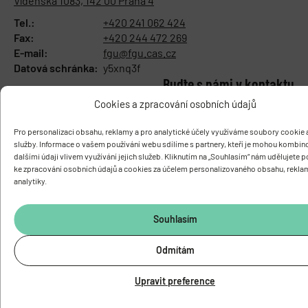
Vídeňská 1083, 142 00 Praha 4
Tel.:
+420 241 062 424
Fax:
+420 244 472 269
E-mail:
fgu@fgu.cas.cz
Datová schránka:
y5xnq3f
Buďte s námi v kontaktu
Cookies a zpracování osobních údajů
Pro personalizaci obsahu, reklamy a pro analytické účely využíváme soubory cookie a
služby. Informace o vašem používání webu sdílíme s partnery, kteří je mohou kombin
dalšími údaji vlivem využívání jejich služeb. Kliknutím na „Souhlasím“ nám udělujete 
ke zpracování osobních údajů a cookies za účelem personalizovaného obsahu, rekla
analytiky.
Souhlasím
Odmítám
O ÚSTAVU
Upravit preference
Základní informace