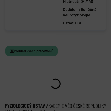
Místnost: D/I/140
Oddělení:
Buněčná
neurofyziologie
Ústav:
FGÚ
Přehled všech pracovníků
FYZIOLOGICKÝ ÚSTAV
AKADEMIE VĚD ČESKÉ REPUBLIKY