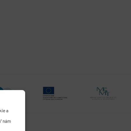
kie a
m“ nám