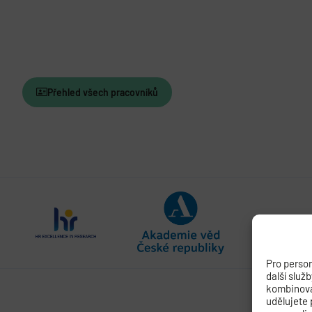
Přehled všech pracovníků
Pro person
další služ
kombinovat
udělujete 