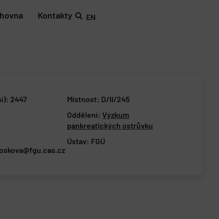
ihovna
Kontakty
EN
ní): 2447
Místnost: D/II/245
Oddělení:
Výzkum
pankreatických ostrůvku
Ústav:
FGÚ
noskova@fgu.cas.cz