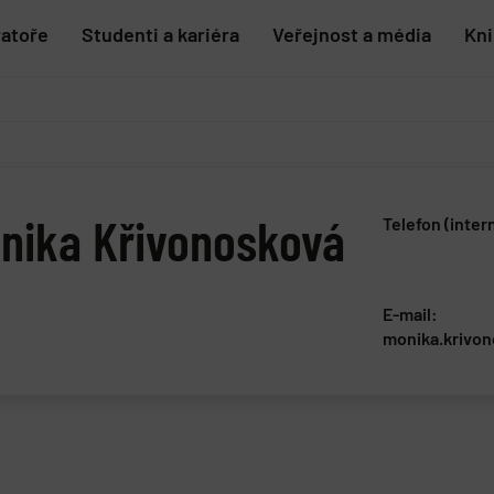
ratoře
Studenti a kariéra
Veřejnost a média
Kn
onika Křivonosková
Telefon (inter
E-mail:
monika.krivo