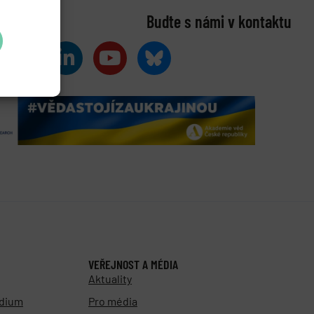
Buďte s námi v kontaktu
VEŘEJNOST A MÉDIA
Aktuality
udium
Pro média