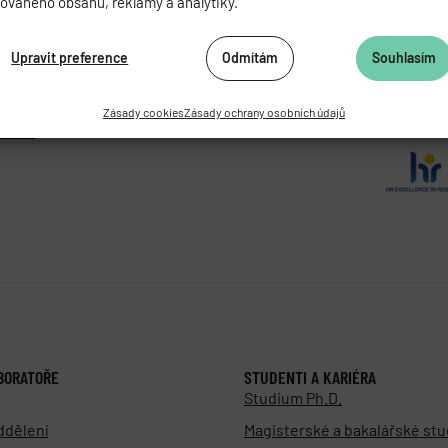
zovaného obsahu, reklamy a analytiky.
ADEMIE VĚD ČESKÉ REPUBLIKY
Upravit preference
Odmítám
Souhlasím
062 424
472 269
Zásady cookies
Zásady ochrany osobních údajů
as.cz
BORATOŘE
STUDENTI A KARIÉRA
Studium Ph.D.
ddělení
Magisterské a bakalářské st