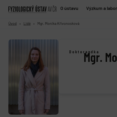
O ústavu
Výzkum a labo
Úvod
Lidé
Mgr. Monika Křivonosková
>
>
Doktorandka
Mgr. M