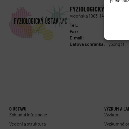
personali
FYZIOLOGICKÝ ÚSTAV
AK
Vídeňská 1083, 142 00 Praha 4
Tel.:
+420 241 
Fax:
+420 244 
E-mail:
fgu@fgu.c
Datová schránka:
y5xnq3f
O ÚSTAVU
VÝZKUM A LA
Základní informace
Výzkum
Vedení a struktura
Výzkumná o