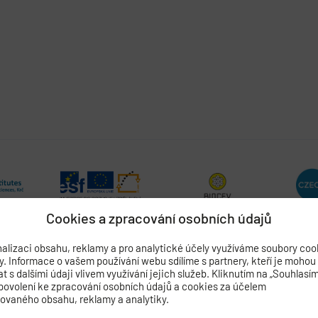
Cookies a zpracování osobních údajů
alizaci obsahu, reklamy a pro analytické účely využíváme soubory coo
by. Informace o vašem používání webu sdílíme s partnery, kteří je mohou
 s dalšími údaji vlivem využívání jejich služeb. Kliknutím na „Souhlasí
povolení ke zpracování osobních údajů a cookies za účelem
ADEMIE VĚD ČESKÉ REPUBLIKY
zovaného obsahu, reklamy a analytiky.