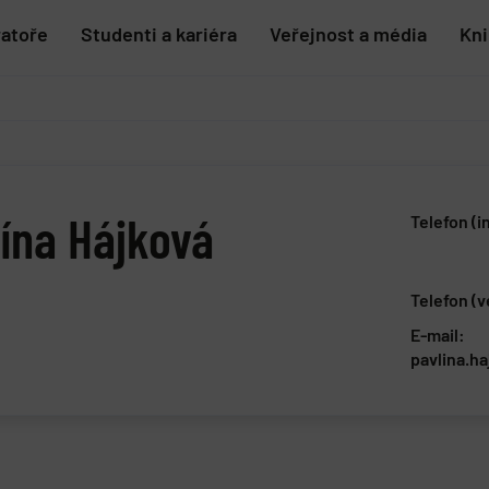
ratoře
Studenti a kariéra
Veřejnost a média
Kn
lína Hájková
Telefon (i
Telefon (
E-mail:
pavlina.h