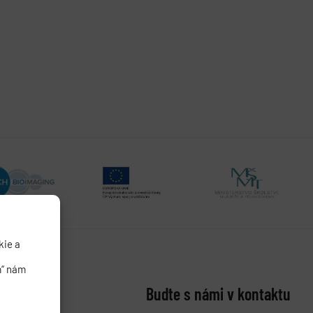
kie a
m“ nám
Buďte s námi v kontaktu