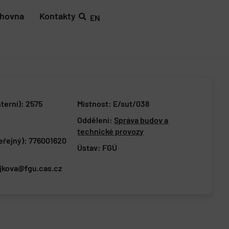
ihovna
Kontakty
EN
nterní): 2575
Místnost: E/sut/038
Oddělení:
Správa budov a
technické provozy
veřejný): 776001620
Ústav:
FGÚ
ajkova@fgu.cas.cz