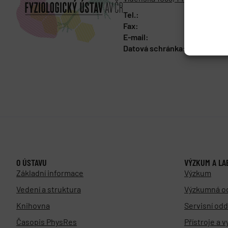
Tel.:
+420 241 
Fax:
+420 244 
E-mail:
fgu@fgu.c
Datová schránka:
y5xnq3f
O ÚSTAVU
VÝZKUM A LA
Základní informace
Výzkum
Vedení a struktura
Výzkumná o
Knihovna
Servisní odd
Časopis PhysRes
Přístroje a 