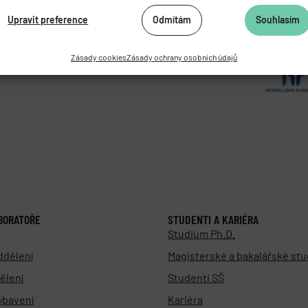
062 424
Upravit preference
Odmítám
Souhlasím
472 269
as.cz
Zásady cookies
Zásady ochrany osobních údajů
BORATOŘE
STUDENTI A KARIÉRA
Studium Ph.D.
ddělení
Magisterské a bakalářské st
ělení
Studenti SŠ
vybavení
Kariéra