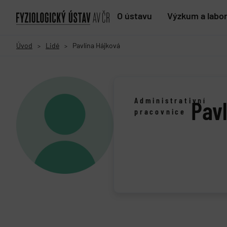
O ústavu
Výzkum a labo
Úvod
Lidé
Pavlína Hájková
>
>
Administrativní
Pav
pracovnice