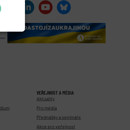
VEŘEJNOST A MÉDIA
Aktuality
udium
Pro média
Přednášky a semináře
Akce pro veřejnost