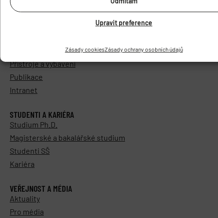
Odmítám
VÝZKUM A LABORATOŘE
Upravit preference
Výzkum
Výzkumná oddělení
Zásady cookies
Zásady ochrany osobních údajů
Servisní oddělení
Přístroje a vybavení
Publikace
Intranet
STUDENTI A KARIÉRA
Studium Ph.D.
Magisterské a bakalářské studium
Studenti SŠ
Kariéra
VEŘEJNOST A MÉDIA
Aktuality
Pro média