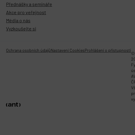
Přednášky a semináře
Akce pro veřejnost
Média o nás
Vyzkoušejte si
Ochrana osobních údajů
Nastavení Cookies
Prohlášení o přístupnosti
©
2
Fy
ú
A
Č
V
p
vy