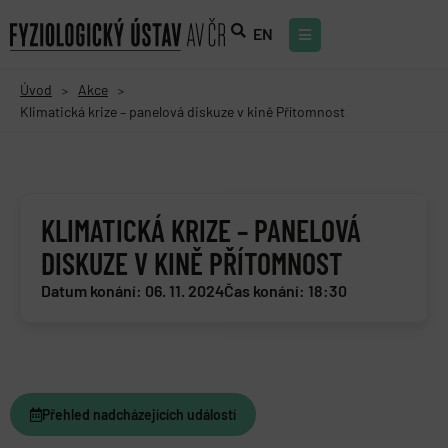
EN
Úvod
Akce
>
>
Klimatická krize – panelová diskuze v kině Přítomnost
KLIMATICKÁ KRIZE – PANELOVÁ
DISKUZE V KINĚ PŘÍTOMNOST
Datum konání: 06. 11. 2024
Čas konání: 18:30
Přehled nadcházejících událostí