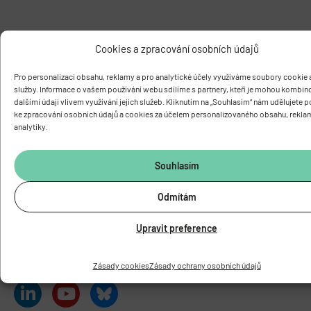
Cookies a zpracování osobních údajů
Pro personalizaci obsahu, reklamy a pro analytické účely využíváme soubory cookie a
služby. Informace o vašem používání webu sdílíme s partnery, kteří je mohou kombin
dalšími údaji vlivem využívání jejich služeb. Kliknutím na „Souhlasím“ nám udělujete 
ke zpracování osobních údajů a cookies za účelem personalizovaného obsahu, rekla
FYZIOLOGICKÝ ÚSTAV
AKADEMIE VĚD ČESKÉ REPUBLIKY
analytiky.
Vídeňská 1083, 142 00 Praha 4
Tel.:
+420 241 062 424
Souhlasím
Fax:
+420 244 472 269
E-mail:
fgu@fgu.cas.cz
Odmítám
Datová schránka:
y5xnq3f
Buďte s námi v kontaktu
Upravit preference
Zásady cookies
Zásady ochrany osobních údajů