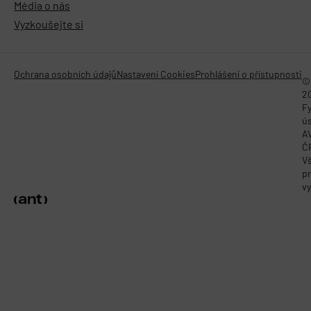
Média o nás
Vyzkoušejte si
Ochrana osobních údajů
Nastavení Cookies
Prohlášení o přístupnosti
©
2
Fy
ú
A
Č
V
p
vy