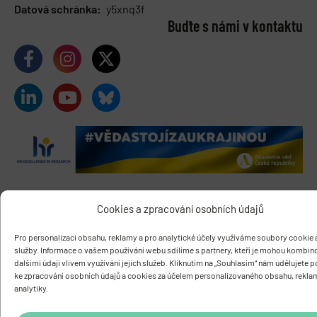
Datová schránka:
y5xnq3f
Buďte s námi v kontaktu
Cookies a zpracování osobních údajů
O ÚSTAVU
Pro personalizaci obsahu, reklamy a pro analytické účely využíváme soubory cookie a
Základní informace
služby. Informace o vašem používání webu sdílíme s partnery, kteří je mohou kombin
Vedení a struktura
dalšími údaji vlivem využívání jejich služeb. Kliknutím na „Souhlasím“ nám udělujete 
ke zpracování osobních údajů a cookies za účelem personalizovaného obsahu, rekla
Knihovna
analytiky.
Časopis PhysRes