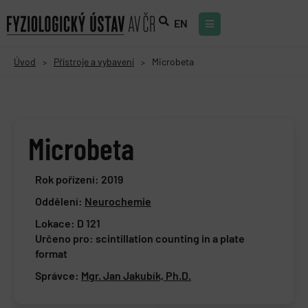
EN
Úvod
Přístroje a vybavení
Microbeta
>
>
Microbeta
Rok pořízení: 2019
Oddělení:
Neurochemie
Lokace: D 121
Určeno pro: scintillation counting in a plate
format
Správce:
Mgr. Jan Jakubík, Ph.D.