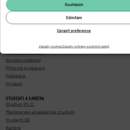
Povinně zveřejňované informace
Souhlasím
Elektronická podatelna
Areál Biomed
Odmítám
Kontakty
Upravit preference
VÝZKUM A LABORATOŘE
Výzkum
Zásady cookies
Zásady ochrany osobních údajů
Výzkumná oddělení
Servisní oddělení
Přístroje a vybavení
Publikace
Intranet
STUDENTI A KARIÉRA
Studium Ph.D.
Magisterské a bakalářské studium
Studenti SŠ
Kariéra