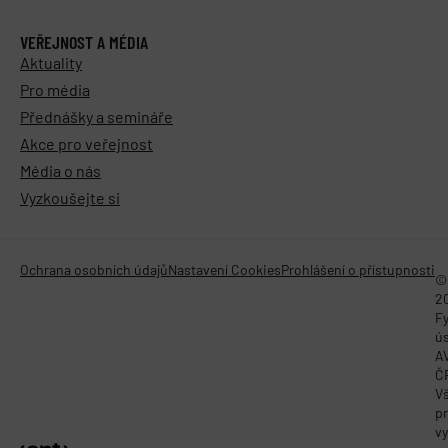
VEŘEJNOST A MÉDIA
Aktuality
Pro média
Přednášky a semináře
Akce pro veřejnost
Média o nás
Vyzkoušejte si
Ochrana osobních údajů
Nastavení Cookies
Prohlášení o přístupnosti
©
2
Fy
ú
A
Č
V
p
vy