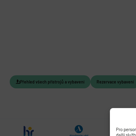
Přehled všech přístrojů a vybavení
Rezervace vybavení
Pro person
další služ