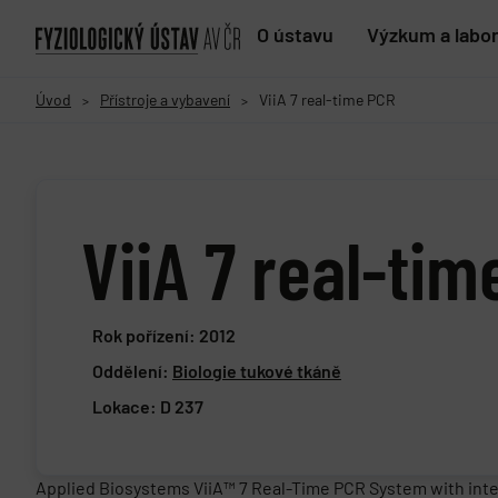
O ústavu
Výzkum a labo
Úvod
Přístroje a vybavení
ViiA 7 real-time PCR
>
>
ViiA 7 real-ti
Rok pořízení: 2012
Oddělení:
Biologie tukové tkáně
Lokace: D 237
Applied Biosystems ViiA™ 7 Real-Time PCR System with inter