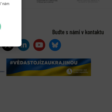
m“ nám
Buďte s námi v kontaktu