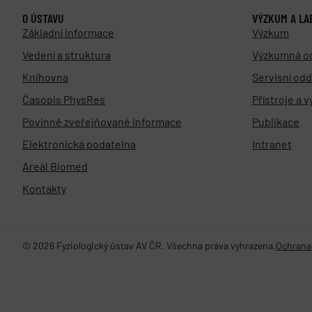
O ÚSTAVU
VÝZKUM A LA
Základní informace
Výzkum
Vedení a struktura
Výzkumná o
Knihovna
Servisní odd
Časopis PhysRes
Přístroje a 
Povinně zveřejňované informace
Publikace
Elektronická podatelna
Intranet
Areál Biomed
Kontakty
© 2026 Fyziologický ústav AV ČR. Všechna práva vyhrazena.
Ochrana