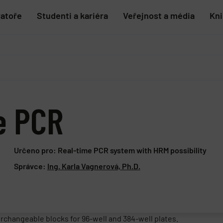
ratoře
Studenti a kariéra
Veřejnost a média
Kn
me PCR
Určeno pro: Real-time PCR system with HRM possibility
Správce:
Ing. Karla Vagnerová, Ph.D.
changeable blocks for 96-well and 384-well plates.