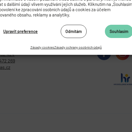
 s dalšími údaji vlivem využívání jejich služeb. Kliknutím na „Souhlasí
povolení ke zpracování osobních údajů a cookies za účelem
zovaného obsahu, reklamy a analytiky.
Upravit preference
Odmítám
Souhlasím
ADEMIE VĚD ČESKÉ REPUBLIKY
Zásady cookies
Zásady ochrany osobních údajů
062 424
472 269
as.cz