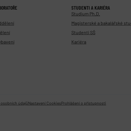
BORATOŘE
STUDENTI A KARIÉRA
Studium Ph.D.
ddělení
Magisterské a bakalářské st
ělení
Studenti SŠ
vybavení
Kariéra
 osobních údajů
Nastavení Cookies
Prohlášení o přístupnosti