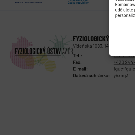
kombinovat
udělujete 
personali
FYZIOLOGICKÝ ÚSTAV
AK
Vídeňská 1083, 142 00 Praha 4
Tel.:
+420 241 
Fax:
+420 244 
E-mail:
fgu@fgu.c
Datová schránka:
y5xnq3f