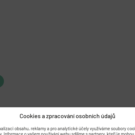
Cookies a zpracování osobních údajů
alizaci obsahu, reklamy a pro analytické účely využíváme soubory coo
by. Informace o vašem používání webu sdílíme s partnery, kteří je mohou