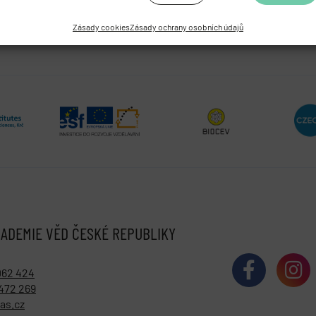
Zásady cookies
Zásady ochrany osobních údajů
ADEMIE VĚD ČESKÉ REPUBLIKY
062 424
472 269
as.cz