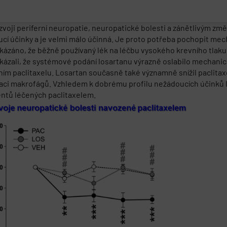
voji periferní neuropatie, neuropatické bolesti a zánětlivým zm
oucí účinky a je velmi málo účinná. Je proto potřeba pochopit m
o ukázáno, že běžně používaný lék na léčbu vysokého krevního tla
 ukázali, že systémové podání losartanu výrazně oslabilo mechani
ím paclitaxelu. Losartan současně také významně snížil paclita
zaci makrofágů. Vzhledem k dobrému profilu nežádoucích účinků 
entů léčených paclitaxelem.