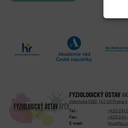
FYZIOLOGICKÝ ÚSTAV
AK
Vídeňská 1083, 142 00 Praha 4
Tel.:
+420 241 
Fax:
+420 244 
E-mail:
fgu@fgu.c