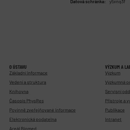
Datová schránka:
y5xnq3f
O ÚSTAVU
VÝZKUM A LA
Základní informace
Výzkum
Vedení a struktura
Výzkumná o
Knihovna
Servisní odd
Časopis PhysRes
Přístroje a 
Povinně zveřejňované informace
Publikace
Elektronická podatelna
Intranet
Areál Biomed