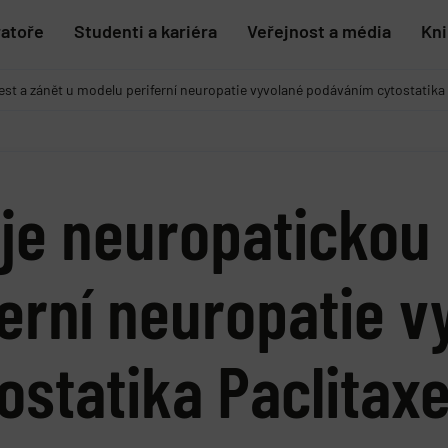
ratoře
Studenti a kariéra
Veřejnost a média
Kn
st a zánět u modelu periferní neuropatie vyvolané podáváním cytostatika 
je neuropatickou 
erní neuropatie v
statika Paclitaxe