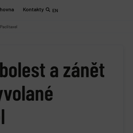
ihovna
Kontakty
EN
Paclitaxel
bolest a zánět
yvolané
l