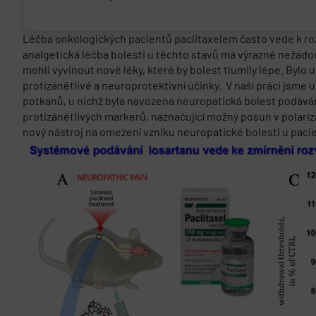
Léčba onkologických pacientů paclitaxelem často vede k roz
analgetická léčba bolesti u těchto stavů má výrazné nežád
mohli vyvinout nové léky, které by bolest tlumily lépe. Byl
protizánětlivé a neuroprotektivní účinky. V naší práci jsme
potkanů, u nichž byla navozena neuropatická bolest podáván
protizánětlivých markerů, naznačující možný posun v polari
nový nástroj na omezení vzniku neuropatické bolesti u paci