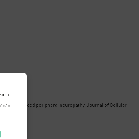
kie a
litaxel-induced peripheral neuropathy. Journal of Cellular
m“ nám