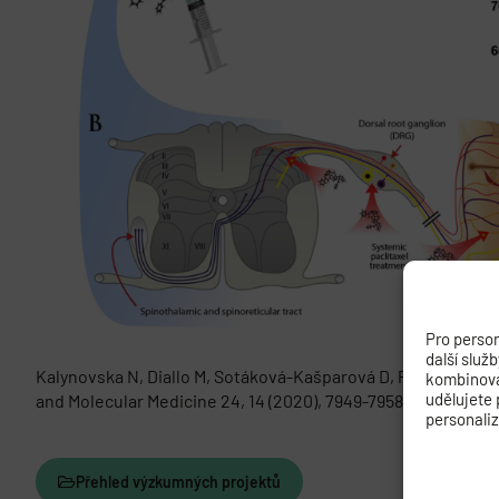
Pro person
další služ
Kalynovska N, Diallo M, Sotáková-Kašparová D, Paleček J Lo
kombinovat
udělujete 
and Molecular Medicine 24, 14 (2020), 7949-7958. IF: 4.486
DO
personali
Přehled výzkumných projektů