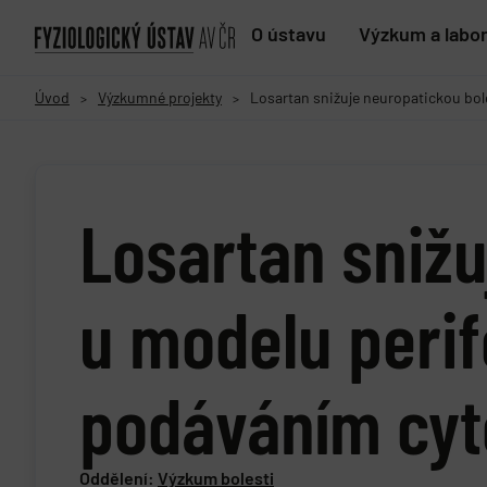
O ústavu
Výzkum a labo
Úvod
Výzkumné projekty
Losartan snižuje neuropatickou bole
>
>
Losartan snižu
u modelu perif
podáváním cyto
Oddělení:
Výzkum bolesti