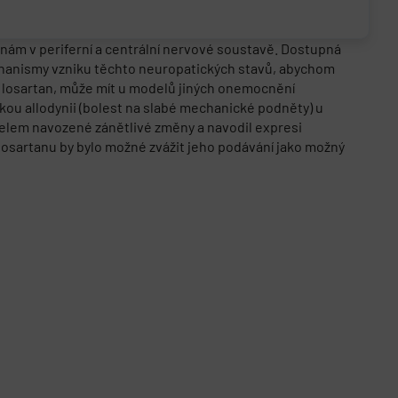
ěnám v periferní a centrální nervové soustavě. Dostupná
echanismy vzniku těchto neuropatických stavů, abychom
ku losartan, může mít u modelů jiných onemocnění
ckou allodynii (bolest na slabé mechanické podněty) u
xelem navozené zánětlivé změny a navodil expresi
losartanu by bylo možné zvážit jeho podávání jako možný