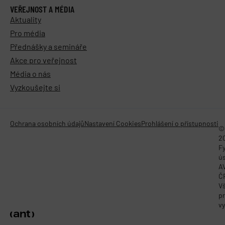
VEŘEJNOST A MÉDIA
Aktuality
Pro média
Přednášky a semináře
Akce pro veřejnost
Média o nás
Vyzkoušejte si
Ochrana osobních údajů
Nastavení Cookies
Prohlášení o přístupnosti
©
2
Fy
ú
A
Č
V
p
vy