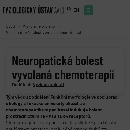
EN
Úvod
Výzkumné projekty
>
>
Neuropatická bolest vyvolaná chemoterapií
Neuropatická bolest
vyvolaná chemoterapií
Oddělení:
Výzkum bolesti
Tým vědců z oddělení Funkční morfologie ve spolupráci
s kolegy z Texaské univerzity ukázal, že
chemoterapeutikum paclitaxel indukuje bolest
prostřednictvím TRPV1 a TLR4 receptorů.
Chemoterapeutikum paclitaxel je v klinické praxi často
používaným prostředkem k léčbě mnoha druhů tzv.