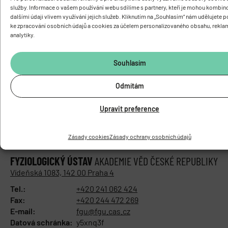
neurons . Physiological Research. 2017, roč. 66, 3, p. 549-
služby. Informace o vašem používání webu sdílíme s partnery, kteří je mohou kombin
532 . IF = 1.324
dalšími údaji vlivem využívání jejich služeb. Kliknutím na „Souhlasím“ nám udělujete 
ke zpracování osobních údajů a cookies za účelem personalizovaného obsahu, rekla
analytiky.
Přehled výzkumných projektů
Souhlasím
Odmítám
Upravit preference
Zásady cookies
Zásady ochrany osobních údajů
FYZIOLOGICKÝ ÚSTAV
AKADEMIE VĚD ČESKÉ REPUBLIKY
Vídeňská 1083, 142 00 Praha 4
Tel.:
+420 241 062 424
Fax:
+420 244 472 269
E-mail:
fgu@fgu.cas.cz
Datová schránka:
y5xnq3f