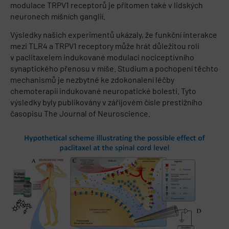
modulace TRPV1 receptorů je přítomen také v lidských
neuronech míšních ganglií.
Výsledky našich experimentů ukázaly, že funkční interakce
mezi TLR4 a TRPV1 receptory může hrát důležitou roli
v paclitaxelem indukované modulaci nociceptivního
synaptického přenosu v míše. Studium a pochopení těchto
mechanismů je nezbytné ke zdokonalení léčby
chemoterapií indukované neuropatické bolesti. Tyto
výsledky byly publikovány v zářijovém čísle prestižního
časopisu The Journal of Neuroscience.