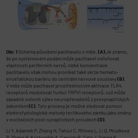
Obr. 1
Schéma působení paclitaxelu v míše.
(A)
Je známo,
že po systémovém podání může paclitaxel ovlivňovat
vlastnosti periferních nervů, nízké koncentrace
paclitaxelu však mohou pronikat také skrze hemato-
encefalickou bariéru do centrální nervové soustavy
(B)
.
V míše může paclitaxel prostřednictvím aktivace TLR4
receptorů modulovat funkci TRPV1 receptorů, což může
zásadně ovlivnit výlev neuropřenašečů z presynaptických
zakončení
(C).
Tyto procesy je možné sledovat pomocí
elektrofyziologické metody terčíkového zámku jako změny
v excitačních post-synaptických proudech
(D).
Li Y, Adamek P, Zhang H, Tatsui C, Rhines L, Li Q, Mrozkova
P, Zhang H, Kosturakis A, Cassidy R, Cata J, Sapire K,