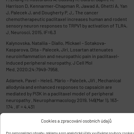
Harrison D, Kennarmer-Chapman R, Jawad A, Ghetti A, Yan
J, Palecek J, and Dougherty P. J., The cancer
chemotherapeutic paclitaxel increases human and rodent
sensory neuron responses to TRPV1 by activation of TLR4,
J. Neurosci, 2015, IF=6,3
Kalynovska, Nataliia – Diallo, Mickael – Sotakova-
Kasparova, Dita – Palecek, Jiri. Losartan attenuates
neuroinflammation and neuropathic pain in paclitaxel-
induced peripheral neuropathy. J Cell Mol
Med. 2020;24:7949–7958.
Adámek, Pavel – Heleš, Mário – Paleček, Jiří . Mechanical
allodynia and enhanced responses to capsaicin are
mediated by PI3K in a paclitaxel model of peripheral
neuropathy . Neuropharmacology 2019, 146(Mar 1), 163-
174 . IF = 4.431
Kalynovska, Nataliia – Adámek, Pavel – Paleček, Jiří . TRPV1
Cookies a zpracování osobních údajů
receptors contribute to mediate paclitaxel-induced c-Fos
expression in spinal cord dorsal horn
Pro personalizaci obsahu, reklamy a pro analytické účely využíváme soubory cookie a