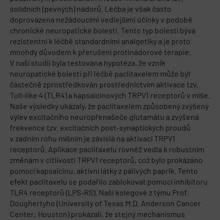
solidních (pevných) nádorů. Léčba je však často
doprovázena nežádoucími vedlejšími účinky v podobě
chronické neuropatické bolesti. Tento typ bolestí bývá
rezistentní k léčbě standardními analgetiky a je proto
mnohdy důvodem k přerušení protinádorové terapie.
V naší studii byla testována hypotéza, že vznik
neuropatické bolesti při léčbě paclitaxelem může být
částečně zprostředkován prostřednictvím aktivace tzv.
Toll-like 4 (TLR4) a kapsaicinových TRPV1 receptorů v míše.
Naše výsledky ukázaly, že paclitaxelem způsobený zvýšený
výlev excitačního neuropřenašeče glutamátu a zvýšená
frekvence tzv. excitačních post-synaptických proudů
v zadním rohu míšním je závislá na aktivaci TRPV1
receptorů. Aplikace paclitaxelu rovněž vedla k robustním
změnám v citlivosti TRPV1 receptorů, což bylo prokázáno
pomocí kapsaicinu, aktivní látky z pálivých paprik. Tento
efekt paclitaxelu se podařilo zablokovat pomocí inhibitoru
TLR4 receptorů (LPS-RS). Naši kolegové z týmu Prof.
Doughertyho (University of Texas M.D. Anderson Cancer
Center; Houston) prokázali, že stejný mechanismus