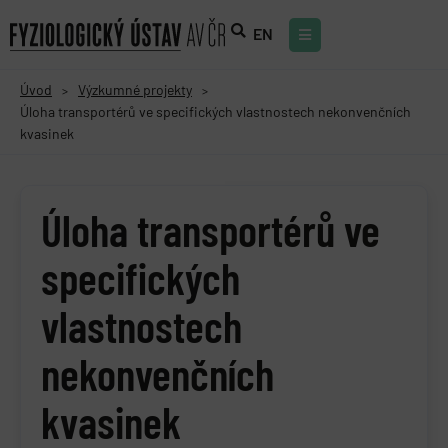
EN
Úvod
Výzkumné projekty
>
>
Úloha transportérů ve specifických vlastnostech nekonvenčních
kvasinek
Úloha transportérů ve
specifických
vlastnostech
nekonvenčních
kvasinek