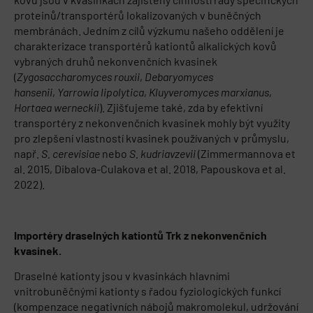
proteinů/transportérů lokalizovaných v buněčných
membránách. Jedním z cílů výzkumu našeho oddělení je
charakterizace transportérů kationtů alkalických kovů
vybraných druhů nekonvenčních kvasinek
(
Zygosaccharomyces rouxii
,
Debaryomyces
hansenii
,
Yarrowia lipolytica
,
Kluyveromyces marxianus
,
Hortaea werneckii
). Zjišťujeme také, zda by efektivní
transportéry z nekonvenčních kvasinek mohly být využity
pro zlepšení vlastností kvasinek používaných v průmyslu,
např.
S. cerevisiae
nebo
S. kudriavzevii
(Zimmermannova et
al. 2015, Dibalova-Culakova et al. 2018, Papouskova et al.
2022).
Importéry draselných kationtů Trk z nekonvenčních
kvasinek.
Draselné kationty jsou v kvasinkách hlavními
vnitrobuněčnými kationty s řadou fyziologických funkcí
(kompenzace negativních nábojů makromolekul, udržování