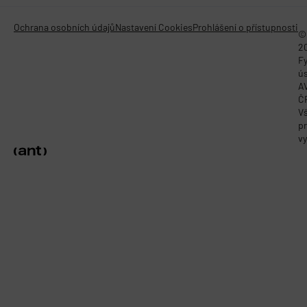
Ochrana osobních údajů
Nastavení Cookies
Prohlášení o přístupnosti
©
2
Fy
ú
A
Č
V
p
vy