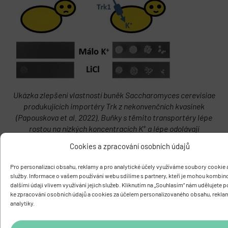
Ukázka zlepšení vlastností buněk Saccharomyces cerevisiae
produkujících importéry Trk z nekonvenčních kvasinek
(Papouskova et al. 2022). Buňky s těmito transportéry lépe
+
rostou na nízkých koncentracích K
a lépe odolávají
+
přítomnosti toxických kationtů Li
.
Cookies a zpracování osobních údajů
Pro personalizaci obsahu, reklamy a pro analytické účely využíváme soubory cookie a
Přehled výzkumných projektů
služby. Informace o vašem používání webu sdílíme s partnery, kteří je mohou kombin
dalšími údaji vlivem využívání jejich služeb. Kliknutím na „Souhlasím“ nám udělujete 
ke zpracování osobních údajů a cookies za účelem personalizovaného obsahu, rekla
analytiky.