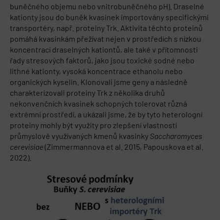
buněčného objemu nebo vnitrobuněčného pH). Draselné
kationty jsou do buněk kvasinek importovány specifickými
transportéry, např. proteiny Trk. Aktivita těchto proteinů
pomáhá kvasinkám přežívat nejen v prostředích s nízkou
koncentrací draselných kationtů, ale také v přítomnosti
řady stresových faktorů, jako jsou toxické sodné nebo
lithné kationty, vysoká koncentrace ethanolu nebo
organických kyselin. Klonovali jsme geny a následně
charakterizovali proteiny Trk z několika druhů
nekonvenčních kvasinek schopných tolerovat různá
extrémní prostředí, a ukázali jsme, že by tyto heterologní
proteiny mohly být využity pro zlepšení vlastností
průmyslově využívaných kmenů kvasinky
Saccharomyces
cerevisiae
(Zimmermannova et al. 2015, Papouskova et al.
2022).