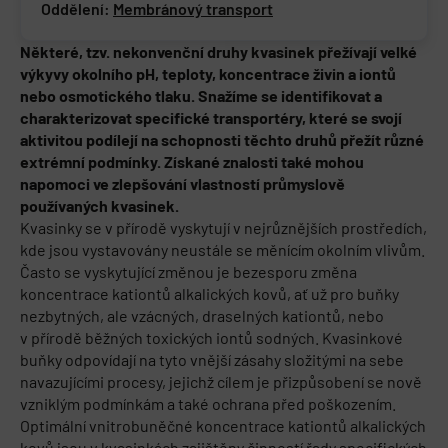
Oddělení:
Membránový transport
Některé, tzv. nekonvenční druhy kvasinek přežívají velké
výkyvy okolního pH, teploty, koncentrace živin a iontů
nebo osmotického tlaku. Snažíme se identifikovat a
charakterizovat specifické transportéry, které se svojí
aktivitou podílejí na schopnosti těchto druhů přežít různé
extrémní podmínky. Získané znalosti také mohou
napomoci ve zlepšování vlastností průmyslově
používaných kvasinek.
Kvasinky se v přírodě vyskytují v nejrůznějších prostředích,
kde jsou vystavovány neustále se měnícím okolním vlivům.
Často se vyskytující změnou je bezesporu změna
koncentrace kationtů alkalických kovů, ať už pro buňky
nezbytných, ale vzácných, draselných kationtů, nebo
v přírodě běžných toxických iontů sodných. Kvasinkové
buňky odpovídají na tyto vnější zásahy složitými na sebe
navazujícími procesy, jejichž cílem je přizpůsobení se nově
vzniklým podmínkám a také ochrana před poškozením.
Optimální vnitrobuněčné koncentrace kationtů alkalických
kovů jsou v kvasinkách zajištěny činností řady specifických