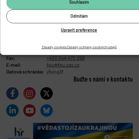
Souhlasím
Odmítám
Upravit preference
FYZIOLOGICKÝ ÚSTAV
AKADEMIE VĚD ČESKÉ REPUBLIKY
Vídeňská 1083, 142 00 Praha 4
Zásady cookies
Zásady ochrany osobních údajů
Tel.:
+420 241 062 424
Fax:
+420 244 472 269
E-mail:
fgu@fgu.cas.cz
Datová schránka:
y5xnq3f
Buďte s námi v kontaktu