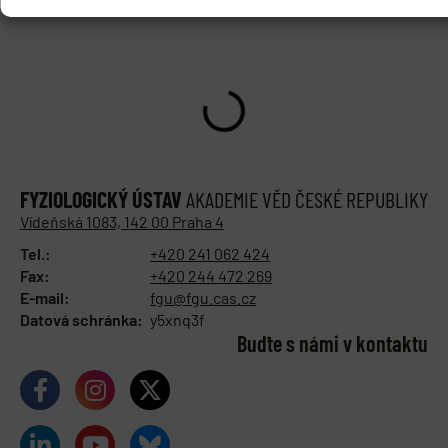
FYZIOLOGICKÝ ÚSTAV
AKADEMIE VĚD ČESKÉ REPUBLIKY
Vídeňská 1083, 142 00 Praha 4
Tel.:
+420 241 062 424
Fax:
+420 244 472 269
E-mail:
fgu@fgu.cas.cz
Datová schránka:
y5xnq3f
Buďte s námi v kontaktu