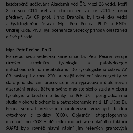
každoročně udělována Akademií věd ČR. Mezi 26 vědci, kteří
3. června 2014 přebrali toto ocenění za rok 2014 z rukou
předsedy AV ČR prof. Jiřího Drahoše, byli také dva vědci
z Fyziologického ústavu. Mgr. Petr Pecina, Ph.D. a RNDr.
Ondřej Kuda, Ph.D. byli oceněni za vědecký přínos v oblasti věd
o živé přírodě.
Mgr. Petr Pecina, Ph.D.
Po celou svou vědeckou kariéru se Dr. Petr Pecina věnuje
různým aspektům fyziologie a patofyziologie
mitochondriálního metabolismu. Do Fyziologického ústavu AV
ČR nastoupil v roce 2001 a zdejší oddělení bioenergetiky se
stalo jeho školícím pracovištěm pro vypracování diplomové i
dizertační práce. Během svého magisterského studia v oboru
fyziologie a biochemie buňky na PřF UK i postgraduálního
studia v oboru biochemie a pathobiochemie na 1. LF UK se Dr.
Pecina věnoval především charakterizaci vrozených defektů
cytochrom
c
oxidázy (COX). Objasnění etiopatogenního
mechanismu COX v důsledku mutací asemblačního faktoru
SURF1
bylo rovněž hlavní náplní jím řešených grantových