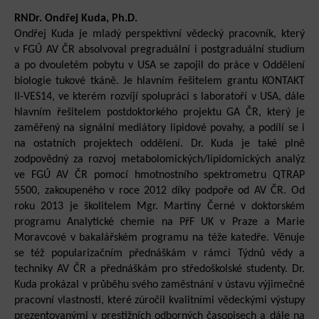
RNDr. Ondřej Kuda, Ph.D.
Ondřej Kuda je mladý perspektivní vědecký pracovník, který
v FGÚ AV ČR absolvoval pregraduální i postgraduální studium
a po dvouletém pobytu v USA se zapojil do práce v Oddělení
biologie tukové tkáně. Je hlavním řešitelem grantu KONTAKT
II-VES14, ve kterém rozvíjí spolupráci s laboratoří v USA, dále
hlavním řešitelem postdoktorkého projektu GA ČR, který je
zaměřený na signální mediátory lipidové povahy, a podílí se i
na ostatních projektech oddělení. Dr. Kuda je také plně
zodpovědný za rozvoj metabolomických/lipidomických analýz
ve FGÚ AV ČR pomocí hmotnostního spektrometru QTRAP
5500, zakoupeného v roce 2012 díky podpoře od AV ČR. Od
roku 2013 je školitelem Mgr. Martiny Černé v doktorském
programu Analytické chemie na PřF UK v Praze a Marie
Moravcové v bakalářském programu na téže katedře. Věnuje
se též popularizačním přednáškám v rámci Týdnů vědy a
techniky AV ČR a přednáškám pro středoškolské studenty. Dr.
Kuda prokázal v průběhu svého zaměstnání v ústavu výjimečné
pracovní vlastnosti, které zúročil kvalitními vědeckými výstupy
prezentovanými v prestižních odborných časopisech a dále na