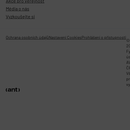
Akce pro veřejnost
Média o nás
Vyzkoušejte si
Ochrana osobních údajů
Nastavení Cookies
Prohlášení o přístupnosti
©
2
Fy
ú
A
Č
V
p
vy