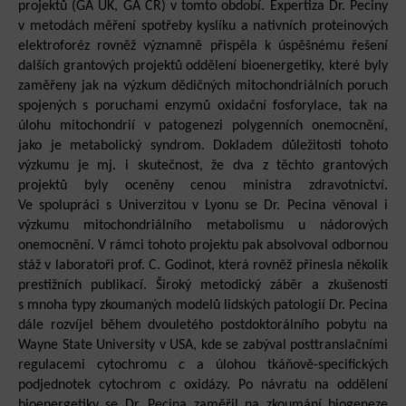
projektů (GA UK, GA ČR) v tomto období. Expertiza Dr. Peciny
v metodách měření spotřeby kyslíku a nativních proteinových
elektroforéz rovněž významně přispěla k úspěšnému řešení
dalších grantových projektů oddělení bioenergetiky, které byly
zaměřeny jak na výzkum dědičných mitochondriálních poruch
spojených s poruchami enzymů oxidační fosforylace, tak na
úlohu mitochondrií v patogenezi polygenních onemocnění,
jako je metabolický syndrom. Dokladem důležitosti tohoto
výzkumu je mj. i skutečnost, že dva z těchto grantových
projektů byly oceněny cenou ministra zdravotnictví.
Ve spolupráci s Univerzitou v Lyonu se Dr. Pecina věnoval i
výzkumu mitochondriálního metabolismu u nádorových
onemocnění. V rámci tohoto projektu pak absolvoval odbornou
stáž v laboratoři prof. C. Godinot, která rovněž přinesla několik
prestižních publikací. Široký metodický záběr a zkušenosti
s mnoha typy zkoumaných modelů lidských patologií Dr. Pecina
dále rozvíjel během dvouletého postdoktorálního pobytu na
Wayne State University v USA, kde se zabýval posttranslačními
regulacemi cytochromu
c
a úlohou tkáňově-specifických
podjednotek cytochrom
c
oxidázy. Po návratu na oddělení
bioenergetiky se Dr. Pecina zaměřil na zkoumání biogeneze