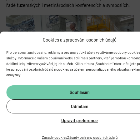
řadě tuzemských i mezinárodních konf
erencích a symposiích.
Cookies a zpracování osobních údajů
Pro personalizaci obsahu, reklamy a pro analytické účely využíváme soubory cookie a
služby. Informace o vašem používání webu sdílíme s partnery, kteří je mohou kombin
dalšími údaji vlivem využívání jejich služeb. Kliknutím na „Souhlasím“ nám udělujete 
ke zpracování osobních údajů a cookies za účelem personalizovaného obsahu, rekla
analytiky.
Souhlasím
Odmítám
Upravit preference
PŘEDCHOZÍ
DALŠÍ
Jesseniova cena pro MUDr. Přemysla Jirušku, Ph.D.
Fyziologický ústav AV ČR spustil provoz nového mikroskopického systému
Zásady cookies
Zásady ochrany osobních údajů