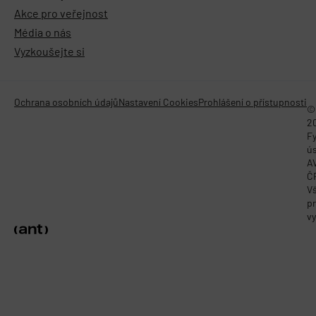
Akce pro veřejnost
Média o nás
Vyzkoušejte si
Ochrana osobních údajů
Nastavení Cookies
Prohlášení o přístupnosti
©
2
Fy
ú
A
Č
V
p
vy