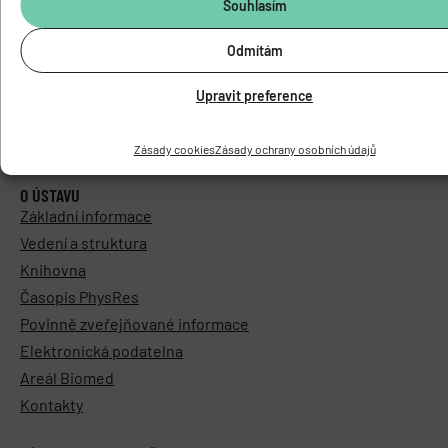
Souhlasím
Odmítám
Upravit preference
Zásady cookies
Zásady ochrany osobních údajů
O ÚSTAVU
Základní informace
Vedení a struktura
Knihovna
Časopis PhysRes
Povinně zveřejňované informace
Elektronická podatelna
Areál Biomed
Kontakty