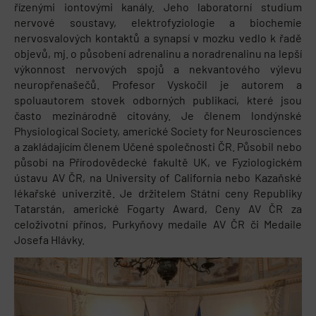
řízenými iontovými kanály. Jeho laboratorní studium
nervové soustavy, elektrofyziologie a biochemie
nervosvalových kontaktů a synapsí v mozku vedlo k řadě
objevů, mj. o působení adrenalinu a noradrenalinu na lepší
výkonnost nervových spojů a nekvantového výlevu
neuropřenašečů. Profesor Vyskočil je autorem a
spoluautorem stovek odborných publikací, které jsou
často mezinárodně citovány. Je členem londýnské
Physiological Society, americké Society for Neurosciences
a zakládajícím členem Učené společnosti ČR. Působil nebo
působí na Přírodovědecké fakultě UK, ve Fyziologickém
ústavu AV ČR, na University of California nebo Kazaňské
lékařské univerzitě. Je držitelem Státní ceny Republiky
Tatarstán, americké Fogarty Award, Ceny AV ČR za
celoživotní přínos, Purkyňovy medaile AV ČR či Medaile
Josefa Hlávky.