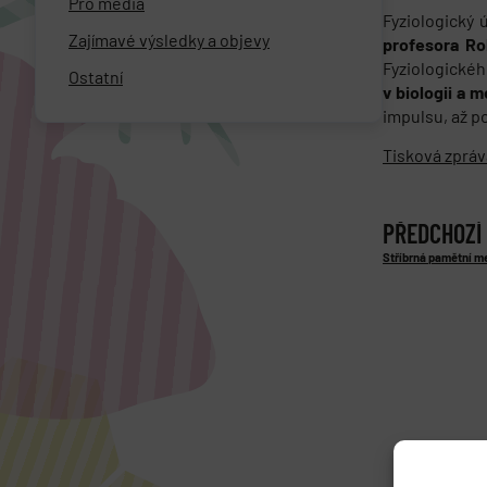
Pro média
Fyziologický 
Zajímavé výsledky a objevy
profesora R
Fyziologické
Ostatní
v biologii a m
impulsu, až p
Tisková zpráv
PŘEDCHOZÍ
Stříbrná pamětní me