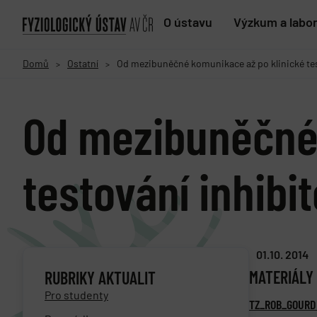
O ústavu
Výzkum a labo
Domů
Ostatní
Od mezibuněčné komunikace až po klinické te
>
>
Od mezibuněčné 
testování inhib
01.10. 2014
MATERIÁLY 
RUBRIKY AKTUALIT
Pro studenty
TZ_ROB_GOURD