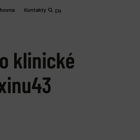
ihovna
Kontakty
EN
 klinické
exinu43