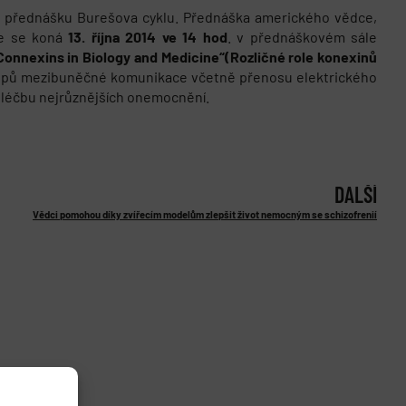
lší přednášku Burešova cyklu. Přednáška amerického vědce,
ute se koná
13. října 2014 ve 14 hod
. v přednáškovém sále
 Connexins in Biology and Medicine“(Rozličné role konexinů
cipů mezibuněčné komunikace včetně přenosu elektrického
o léčbu nejrůznějších onemocnění.
DALŠÍ
Vědci pomohou díky zvířecím modelům zlepšit život nemocným se schizofrenií