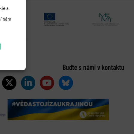
kie a
m“ nám
Buďte s námi v kontaktu