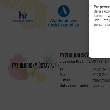
Pro person
další služ
kombinovat
udělujete 
personali
FYZIOLOGICKÝ ÚSTAV
AK
Vídeňská 1083, 142 00 Praha 4
Tel.:
+420 241 
Fax:
+420 244 
E-mail:
fgu@fgu.c
Datová schránka:
y5xnq3f