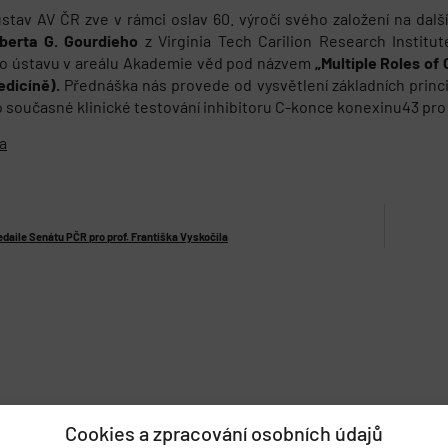
ústav AV ČR zve v rámci oslav 60. výročí svého založení na da
oberta G. Gourdieho
z Virginia Tech Carilion Research Instit
ho ústavu v areálu Akademie věd pod názvem
„Multiple Roles of
edicíně).
Přednáška nás provede od vysvětlení základních prin
o současné klinické testování inhibitoru C-konce konexinu43 pr
a
daile Senátu PČR pro prof. Františka Vyskočila
Cookies a zpracování osobních údajů