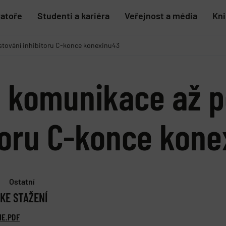
ratoře
Studenti a kariéra
Veřejnost a média
Kn
stování inhibitoru C-konce konexinu43
komunikace až po
itoru C-konce kon
Ostatní
KE STAŽENÍ
IE.PDF