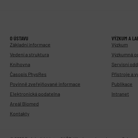
O ÚSTAVU
VÝZKUM A LA
Základní informace
Výzkum
Vedení a struktura
Výzkumná o
Knihovna
Servisní odd
Časopis PhysRes
Přístroje a 
Povinně zveřejňované informace
Publikace
Elektronická podatelna
Intranet
Areál Biomed
Kontakty