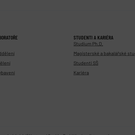
BORATOŘE
STUDENTI A KARIÉRA
Studium Ph.D.
ddělení
Magisterské a bakalářské st
ělení
Studenti SŠ
vybavení
Kariéra