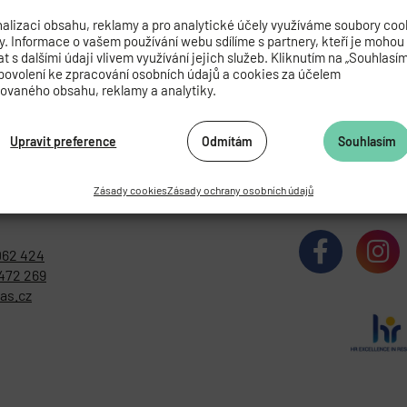
alizaci obsahu, reklamy a pro analytické účely využíváme soubory coo
by. Informace o vašem používání webu sdílíme s partnery, kteří je mohou
 s dalšími údaji vlivem využívání jejich služeb. Kliknutím na „Souhlasí
povolení ke zpracování osobních údajů a cookies za účelem
zovaného obsahu, reklamy a analytiky.
Upravit preference
Odmítám
Souhlasím
Zásady cookies
Zásady ochrany osobních údajů
ADEMIE VĚD ČESKÉ REPUBLIKY
062 424
472 269
as.cz