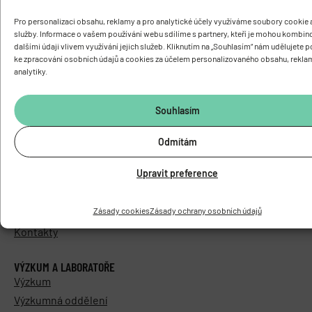
Pro personalizaci obsahu, reklamy a pro analytické účely využíváme soubory cookie a
služby. Informace o vašem používání webu sdílíme s partnery, kteří je mohou kombin
dalšími údaji vlivem využívání jejich služeb. Kliknutím na „Souhlasím“ nám udělujete 
ke zpracování osobních údajů a cookies za účelem personalizovaného obsahu, rekla
analytiky.
O ÚSTAVU
Základní informace
Souhlasím
Vedení a struktura
Knihovna
Odmítám
Časopis PhysRes
Upravit preference
Povinně zveřejňované informace
Elektronická podatelna
Zásady cookies
Zásady ochrany osobních údajů
Areál Biomed
Kontakty
VÝZKUM A LABORATOŘE
Výzkum
Výzkumná oddělení