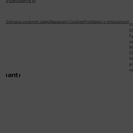
Vyzkoušejte si
Ochrana osobních údajů
Nastavení Cookies
Prohlášení o přístupnosti
©
2
Fy
ú
A
Č
V
p
vy