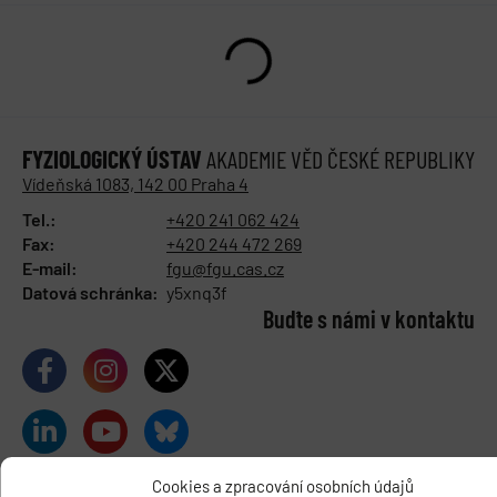
FYZIOLOGICKÝ ÚSTAV
AKADEMIE VĚD ČESKÉ REPUBLIKY
Vídeňská 1083, 142 00 Praha 4
Tel.:
+420 241 062 424
Fax:
+420 244 472 269
E-mail:
fgu@fgu.cas.cz
Datová schránka:
y5xnq3f
Buďte s námi v kontaktu
Cookies a zpracování osobních údajů