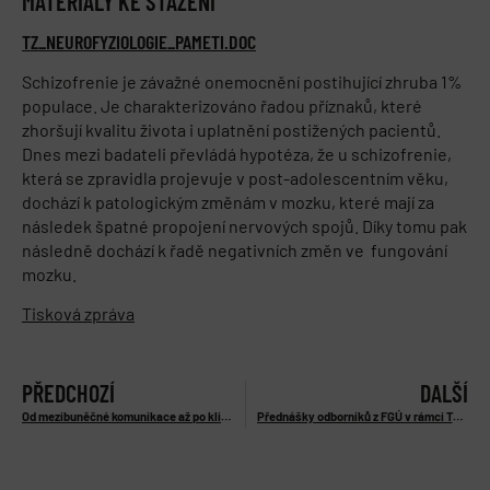
MATERIÁLY KE STAŽENÍ
TZ_NEUROFYZIOLOGIE_PAMETI.DOC
Schizofrenie je závažné onemocnění postihující zhruba 1%
populace. Je charakterizováno řadou příznaků, které
zhoršují kvalitu života i uplatnění postižených pacientů.
Dnes mezi badateli převládá hypotéza, že u schizofrenie,
která se zpravidla projevuje v post-adolescentním věku,
dochází k patologickým změnám v mozku, které mají za
následek špatné propojení nervových spojů. Díky tomu pak
následně dochází k řadě negativních změn ve fungování
mozku.
Tisková zpráva
PŘEDCHOZÍ
DALŠÍ
Od mezibuněčné komunikace až po klinické testování inhibitoru C-konce konexinu43
Přednášky odborníků z FGÚ v rámci Týdne vědy a techniky 2014