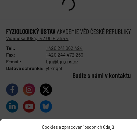
FYZIOLOGICKÝ ÚSTAV
AKADEMIE VĚD ČESKÉ REPUBLIKY
Vídeňská 1083, 142 00 Praha 4
Tel.:
+420 241 062 424
Fax:
+420 244 472 269
E-mail:
fgu@fgu.cas.cz
Datová schránka:
y5xnq3f
Buďte s námi v kontaktu
Cookies a zpracování osobních údajů