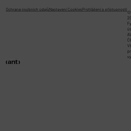
Ochrana osobních údajů
Nastavení Cookies
Prohlášení o přístupnosti
©
2
Fy
ú
A
Č
V
p
vy