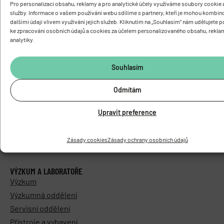
Pro personalizaci obsahu, reklamy a pro analytické účely využíváme soubory cookie a
služby. Informace o vašem používání webu sdílíme s partnery, kteří je mohou kombin
dalšími údaji vlivem využívání jejich služeb. Kliknutím na „Souhlasím“ nám udělujete 
ke zpracování osobních údajů a cookies za účelem personalizovaného obsahu, rekla
O ÚSTAVU
analytiky.
Základní informace
Vedení a struktura
Souhlasím
Knihovna
Odmítám
Časopis PhysRes
Povinně zveřejňované informace
Upravit preference
Elektronická podatelna
Areál Biomed
Zásady cookies
Zásady ochrany osobních údajů
Kontakty
VÝZKUM A LABORATOŘE
Výzkum
Výzkumná oddělení
Servisní oddělení
Přístroje a vybavení