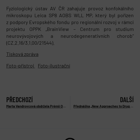
Fyziologický ústav AV ČR zahajuje provoz konfokálního
mikroskopu Leica SP8 AOBS WLL MP, který byl pořízen
z podpory Evropského fondu pro regionální rozvoj v rámci
projektu OPPK „BrainView – Centrum pro studium
neurovývojových a neurodegenerativních chorob”
(CZ.2.16/3.1.00/21544).
Tisková zpráva
Foto-přístroj
Foto-ilustrační
PŘEDCHOZÍ
DALŠÍ
Marta Vandrovcová obdržela Prémii Otto Wichterleho
Přednáška „New Approaches to Drug Design: Multivalency in Drug Design for the Disease State“