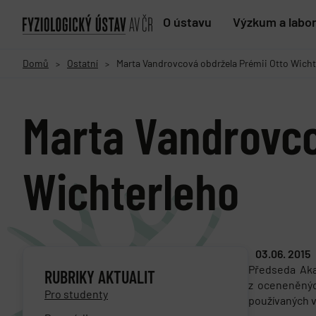
O ústavu
Výzkum a labo
Domů
Ostatní
Marta Vandrovcová obdržela Prémii Otto Wicht
>
>
Marta Vandrovco
Wichterleho
03.06. 2015
Předseda Aka
RUBRIKY AKTUALIT
z oceneněnýc
Pro studenty
používaných v