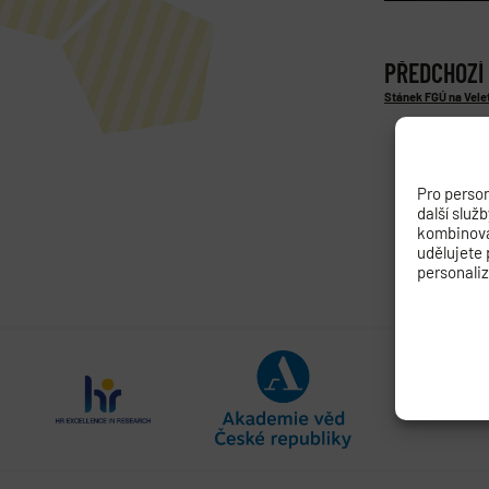
PŘEDCHOZÍ
Stánek FGÚ na Vele
Pro person
další služ
kombinovat
udělujete 
personali