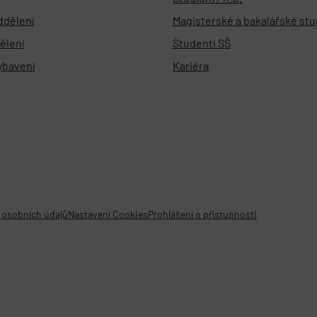
ddělení
Magisterské a bakalářské st
ělení
Studenti SŠ
vybavení
Kariéra
 osobních údajů
Nastavení Cookies
Prohlášení o přístupnosti