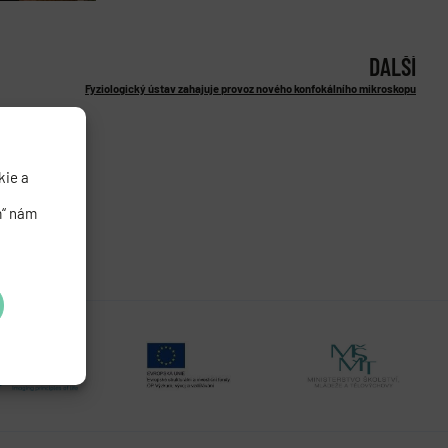
DALŠÍ
Fyziologický ústav zahajuje provoz nového konfokálního mikroskopu
kie a
m“ nám