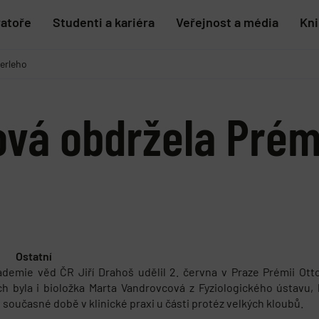
ratoře
Studenti a kariéra
Veřejnost a média
Kn
erleho
vá obdržela Prémi
Ostatní
demie věd ČR Jiří Drahoš udělil 2. června v Praze Prémii O
h byla i bioložka Marta Vandrovcová z Fyziologického ústavu,
 současné době v klinické praxi u části protéz velkých kloubů.