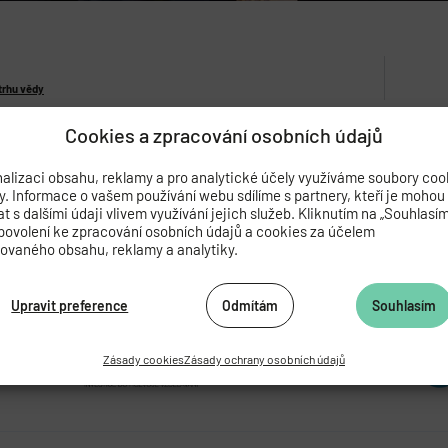
trhu vědy
Cookies a zpracování osobních údajů
alizaci obsahu, reklamy a pro analytické účely využíváme soubory coo
by. Informace o vašem používání webu sdílíme s partnery, kteří je mohou
 s dalšími údaji vlivem využívání jejich služeb. Kliknutím na „Souhlasí
povolení ke zpracování osobních údajů a cookies za účelem
zovaného obsahu, reklamy a analytiky.
Upravit preference
Odmítám
Souhlasím
Zásady cookies
Zásady ochrany osobních údajů