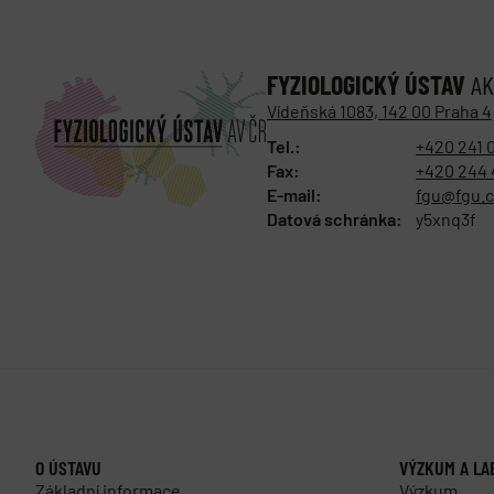
FYZIOLOGICKÝ ÚSTAV
AK
Vídeňská 1083, 142 00 Praha 4
Tel.:
+420 241 
Fax:
+420 244 
E-mail:
fgu@fgu.c
Datová schránka:
y5xnq3f
O ÚSTAVU
VÝZKUM A LA
Základní informace
Výzkum