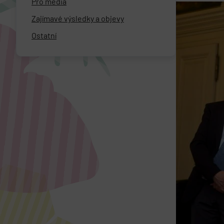
Pro média
Zajímavé výsledky a objevy
Ostatní