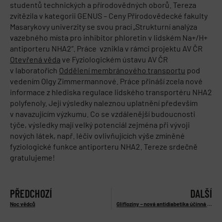
studentů technických a přírodovědných oborů. Tereza
zvítězila v kategorii GENUS – Ceny Přírodovědecké fakulty
Masarykovy univerzity se svou prací „Strukturní analýza
vazebného místa pro inhibitor phloretin v lidském Na+/H+
antiporteru NHA2“. Práce vznikla v rámci projektu AV ČR
Otevřená věda
ve Fyziologickém ústavu AV ČR
v laboratořích
Oddělení membránového transportu
pod
vedením Olgy Zimmermannové. Práce přináší zcela nové
informace z hlediska regulace lidského transportéru NHA2
polyfenoly. Její výsledky naleznou uplatnění především
v navazujícím výzkumu. Co se vzdálenější budoucnosti
týče, výsledky mají velký potenciál zejména při vývoji
nových látek, např. léčiv ovlivňujících výše zmíněné
fyziologické funkce antiporteru NHA2. Tereze srdečně
gratulujeme!
PŘEDCHOZÍ
DALŠÍ
Noc vědců
Glifloziny – nová antidiabetika účinná na řadu onemocnění