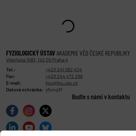
FYZIOLOGICKÝ ÚSTAV
AKADEMIE VĚD ČESKÉ REPUBLIKY
Vídeňská 1083, 142 00 Praha 4
Tel.:
+420 241 062 424
Fax:
+420 244 472 269
E-mail:
fgu@fgu.cas.cz
Datová schránka:
y5xnq3f
Buďte s námi v kontaktu