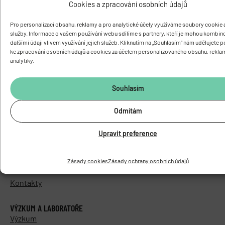
Cookies a zpracování osobních údajů
Pro personalizaci obsahu, reklamy a pro analytické účely využíváme soubory cookie a
služby. Informace o vašem používání webu sdílíme s partnery, kteří je mohou kombin
dalšími údaji vlivem využívání jejich služeb. Kliknutím na „Souhlasím“ nám udělujete 
ke zpracování osobních údajů a cookies za účelem personalizovaného obsahu, rekla
analytiky.
O ÚSTAVU
Základní informace
Souhlasím
Vedení a struktura
Odmítám
Knihovna
Časopis PhysRes
Upravit preference
Povinně zveřejňované informace
Elektronická podatelna
Zásady cookies
Zásady ochrany osobních údajů
Areál Biomed
Kontakty
VÝZKUM A LABORATOŘE
Výzkum