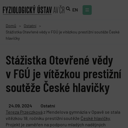
EN
Domů
Ostatní
>
>
Stážistka Otevřené vědy v FGÚ je vítězkou prestižní soutěže České
hlavičky
Stážistka Otevřené vědy
v FGÚ je vítězkou prestižní
soutěže České hlavičky
24.09. 2024
Ostatní
Tereza Przeczková
z Mendelova gymnázia v Opavě se stala
vítězkou 18. ročníku prestižní soutěže
České hlavičky
.
Projekt je zaměřen na podporu mladých nadějných