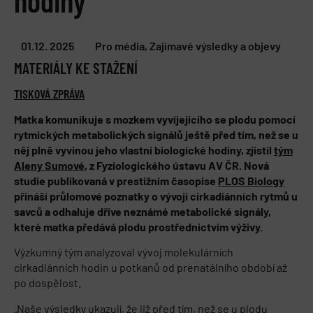
hodiny
01.12. 2025
Pro média
,
Zajímavé výsledky a objevy
MATERIÁLY KE STAŽENÍ
TISKOVÁ ZPRÁVA
Matka komunikuje s mozkem vyvíjejícího se plodu pomocí
rytmických metabolických signálů ještě před tím, než se u
něj plně vyvinou jeho vlastní biologické hodiny, zjistil
tým
Aleny Sumové
, z Fyziologického ústavu AV ČR. Nová
studie publikovaná v
prestižním časopise
PLOS Biology
přináší průlomové poznatky o vývoji cirkadiánních rytmů u
savců a odhaluje dříve neznámé metabolické signály,
které matka předává plodu prostřednictvím výživy.
Výzkumný tým analyzoval vývoj molekulárních
cirkadiánních hodin u potkanů od prenatálního období až
po dospělost.
„Naše výsledky ukazují, že již před tím, než se u plodu