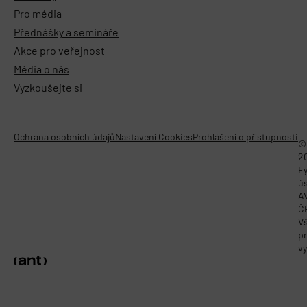
Pro média
Přednášky a semináře
Akce pro veřejnost
Média o nás
Vyzkoušejte si
Ochrana osobních údajů
Nastavení Cookies
Prohlášení o přístupnosti
©
2
Fy
ú
A
Č
V
p
vy