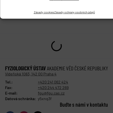
PŘEDCHOZÍ
DALŠÍ
Zásady cookies
Zásady ochrany osobních údajů
Nové místo vazby cholesterolu: Nový cíl pro léčbu kognitivních deficitů a bolesti
Nový výzkum ukazuje těsné propojení mezi dvěma zrakovými proudy v mozku
FYZIOLOGICKÝ ÚSTAV
AKADEMIE VĚD ČESKÉ REPUBLIKY
Vídeňská 1083, 142 00 Praha 4
Tel.:
+420 241 062 424
Fax:
+420 244 472 269
E-mail:
fgu@fgu.cas.cz
Datová schránka:
y5xnq3f
Buďte s námi v kontaktu