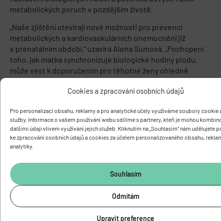
metabolických poruch v pozdějším životě.
„Naše zjištění otevírají nové možnosti pro prevenci
metabolických a kardiovaskulárních onemocnění již
v prenatálním období,“ uzavírá Alena Sumová. „Pochopení
toho, jak matka synchronizuje biologické hodiny plodu,
může vést k doporučením pro těhotné ženy ohledně
pravidelnosti jídla a denního režimu.“
Cookies a zpracování osobních údajů
Pro personalizaci obsahu, reklamy a pro analytické účely využíváme soubory cookie a
Odkaz na publikaci:
služby. Informace o vašem používání webu sdílíme s partnery, kteří je mohou kombin
dalšími údaji vlivem využívání jejich služeb. Kliknutím na „Souhlasím“ nám udělujete 
Sládek M., Houdek P., Čajka T., Sumová A.: Maternal food-
ke zpracování osobních údajů a cookies za účelem personalizovaného obsahu, rekla
derived signals oscillate in the fetal suprachiasmatic
analytiky.
nucleus before its circadian clock develops. PLoS Biol
23(9): e3003404 (2025).
DOI: 10.1371/journal.pbio.3003404
Souhlasím
Odmítám
Upravit preference