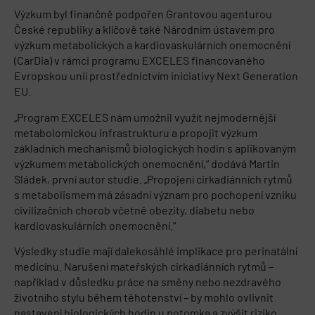
Výzkum byl finančně podpořen Grantovou agenturou
České republiky a klíčově také Národním ústavem pro
výzkum metabolických a kardiovaskulárních onemocnění
(CarDia) v rámci programu EXCELES financovaného
Evropskou unií prostřednictvím iniciativy Next Generation
EU.
„Program EXCELES nám umožnil využít nejmodernější
metabolomickou infrastrukturu a propojit výzkum
základních mechanismů biologických hodin s aplikovaným
výzkumem metabolických onemocnění,“ dodává Martin
Sládek, první autor studie. „Propojení cirkadiánních rytmů
s metabolismem má zásadní význam pro pochopení vzniku
civilizačních chorob včetně obezity, diabetu nebo
kardiovaskulárních onemocnění.“
Výsledky studie mají dalekosáhlé implikace pro perinatální
medicínu. Narušení mateřských cirkadiánních rytmů –
například v důsledku práce na směny nebo nezdravého
životního stylu během těhotenství – by mohlo ovlivnit
nastavení biologických hodin u potomka a zvýšit riziko