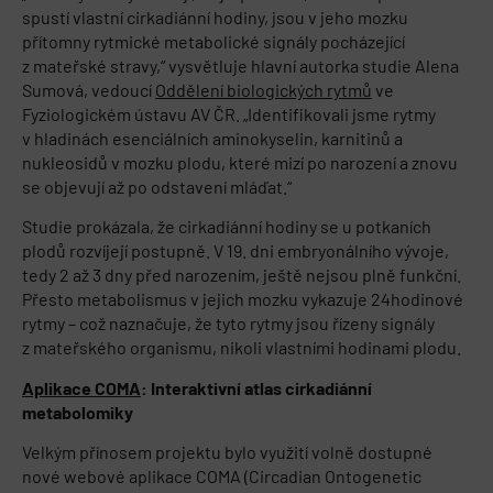
spustí vlastní cirkadiánní hodiny, jsou v jeho mozku
přítomny rytmické metabolické signály pocházející
z mateřské stravy,“ vysvětluje hlavní autorka studie Alena
Sumová, vedoucí
Oddělení biologických rytmů
ve
Fyziologickém ústavu AV ČR. „Identifikovali jsme rytmy
v hladinách esenciálních aminokyselin, karnitinů a
nukleosidů v mozku plodu, které mizí po narození a znovu
se objevují až po odstavení mláďat.“
Studie prokázala, že cirkadiánní hodiny se u potkaních
plodů rozvíjejí postupně. V 19. dni embryonálního vývoje,
tedy 2 až 3 dny před narozením, ještě nejsou plně funkční.
Přesto metabolismus v jejich mozku vykazuje 24hodinové
rytmy – což naznačuje, že tyto rytmy jsou řízeny signály
z mateřského organismu, nikoli vlastními hodinami plodu.
Aplikace COMA
: Interaktivní atlas cirkadiánní
metabolomiky
Velkým přínosem projektu bylo využití volně dostupné
nové webové aplikace COMA (Circadian Ontogenetic