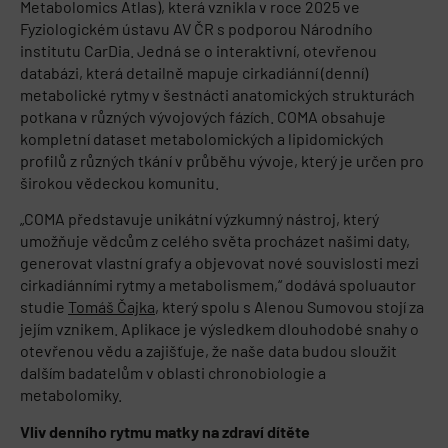
Metabolomics Atlas), která vznikla v roce 2025 ve
Fyziologickém ústavu AV ČR s podporou Národního
institutu CarDia. Jedná se o interaktivní, otevřenou
databázi, která detailně mapuje cirkadiánní (denní)
metabolické rytmy v šestnácti anatomických strukturách
potkana v různých vývojových fázích. COMA obsahuje
kompletní dataset metabolomických a lipidomických
profilů z různých tkání v průběhu vývoje, který je určen pro
širokou vědeckou komunitu.
„COMA představuje unikátní výzkumný nástroj, který
umožňuje vědcům z celého světa procházet našimi daty,
generovat vlastní grafy a objevovat nové souvislosti mezi
cirkadiánními rytmy a metabolismem,“ dodává spoluautor
studie
Tomáš Čajka
, který spolu s Alenou Sumovou stojí za
jejím vznikem. Aplikace je výsledkem dlouhodobé snahy o
otevřenou vědu a zajišťuje, že naše data budou sloužit
dalším badatelům v oblasti chronobiologie a
metabolomiky.
Vliv denního rytmu matky na zdraví dítěte