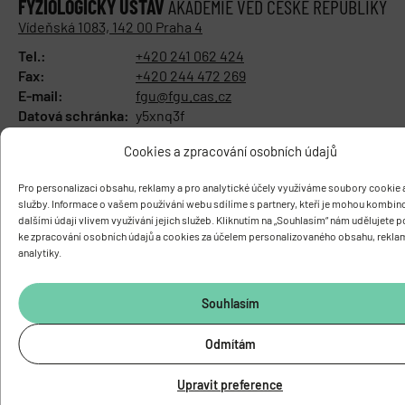
FYZIOLOGICKÝ ÚSTAV
AKADEMIE VĚD ČESKÉ REPUBLIKY
Vídeňská 1083, 142 00 Praha 4
Tel.:
+420 241 062 424
Fax:
+420 244 472 269
E-mail:
fgu@fgu.cas.cz
Datová schránka:
y5xnq3f
Buďte s námi v kontaktu
Cookies a zpracování osobních údajů
Pro personalizaci obsahu, reklamy a pro analytické účely využíváme soubory cookie a
služby. Informace o vašem používání webu sdílíme s partnery, kteří je mohou kombin
dalšími údaji vlivem využívání jejich služeb. Kliknutím na „Souhlasím“ nám udělujete 
ke zpracování osobních údajů a cookies za účelem personalizovaného obsahu, rekla
analytiky.
Souhlasím
Odmítám
Upravit preference
O ÚSTAVU