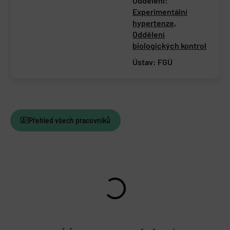
Oddělení:
Experimentální
hypertenze
,
Oddělení
biologických kontrol
Ústav:
FGÚ
Přehled všech pracovníků