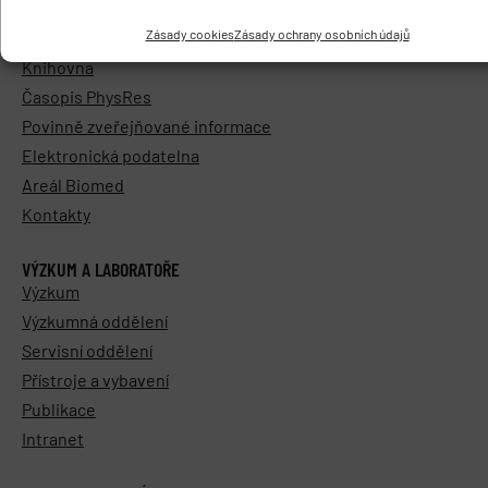
Základní informace
Zásady cookies
Zásady ochrany osobních údajů
Vedení a struktura
Knihovna
Časopis PhysRes
Povinně zveřejňované informace
Elektronická podatelna
Areál Biomed
Kontakty
VÝZKUM A LABORATOŘE
Výzkum
Výzkumná oddělení
Servisní oddělení
Přístroje a vybavení
Publikace
Intranet