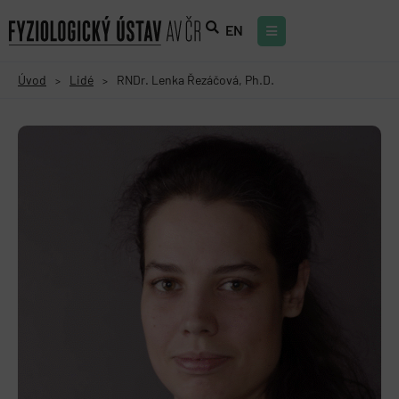
EN
Úvod
Lidé
RNDr. Lenka Řezáčová, Ph.D.
>
>