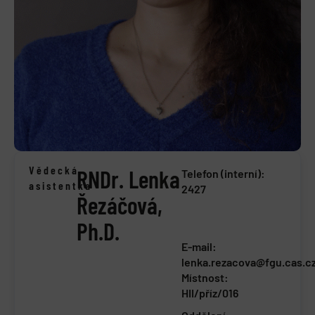
Vědecká
RNDr. Lenka
Telefon (interní):
asistentka
2427
Řezáčová,
Ph.D.
E-mail:
lenka.rezacova@fgu.cas.c
Místnost:
HII/příz/016