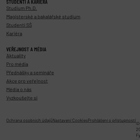
STUDENTI A KARIÉRA
Studium Ph.D.
Magisterské a bakalářské studium
Studenti SŠ
Kariéra
VEŘEJNOST A MÉDIA
Aktuality
Pro média
Přednášky a semináře
Akce pro veřejnost
Média o nás
Vyzkoušejte si
Ochrana osobních údajů
Nastavení Cookies
Prohlášení o přístupnosti
©
2
Fy