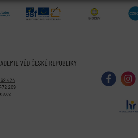
ADEMIE VĚD ČESKÉ REPUBLIKY
062 424
472 269
as.cz