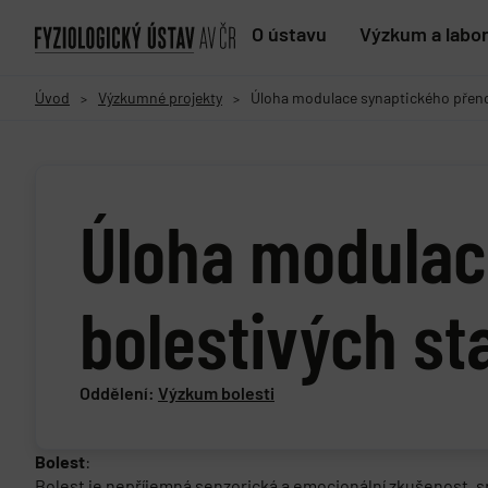
O ústavu
Výzkum a labo
Úvod
Výzkumné projekty
Úloha modulace synaptického přeno
>
>
Úloha modulac
bolestivých st
Oddělení:
Výzkum bolesti
Bolest
:
Bolest je nepříjemná senzorická a emocionální zkušenost, 