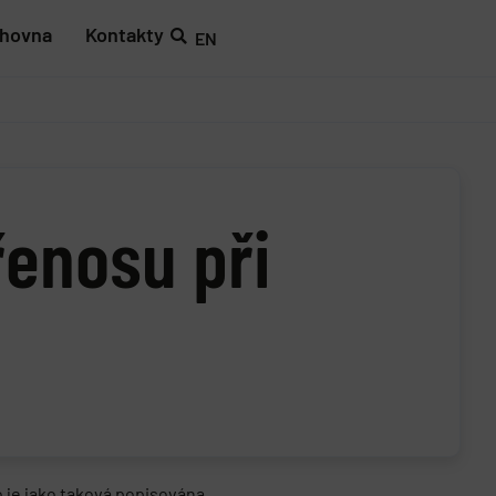
ihovna
Kontakty
EN
enosu při
 je jako taková popisována.