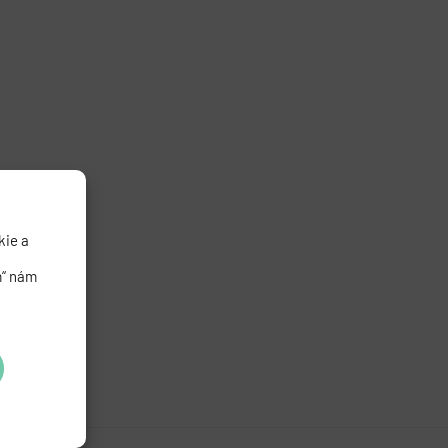
kie a
m“ nám