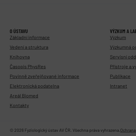
O ÚSTAVU
VÝZKUM A LA
Základní informace
Výzkum
Vedení a struktura
Výzkumná o
Knihovna
Servisní odd
Časopis PhysRes
Přístroje a 
Povinně zveřejňované informace
Publikace
Elektronická podatelna
Intranet
Areál Biomed
Kontakty
© 2026 Fyziologický ústav AV ČR. Všechna práva vyhrazena.
Ochrana