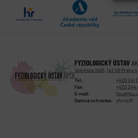
FYZIOLOGICKÝ ÚSTAV
AK
Vídeňská 1083, 142 00 Praha 4
Tel.:
+420 241 
Fax:
+420 244 
E-mail:
fgu@fgu.c
Datová schránka:
y5xnq3f