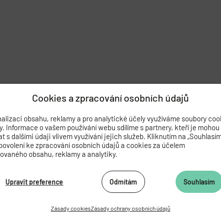
Cookies a zpracování osobních údajů
alizaci obsahu, reklamy a pro analytické účely využíváme soubory coo
by. Informace o vašem používání webu sdílíme s partnery, kteří je mohou
 s dalšími údaji vlivem využívání jejich služeb. Kliknutím na „Souhlasí
povolení ke zpracování osobních údajů a cookies za účelem
zovaného obsahu, reklamy a analytiky.
Upravit preference
Odmítám
Souhlasím
Zásady cookies
Zásady ochrany osobních údajů