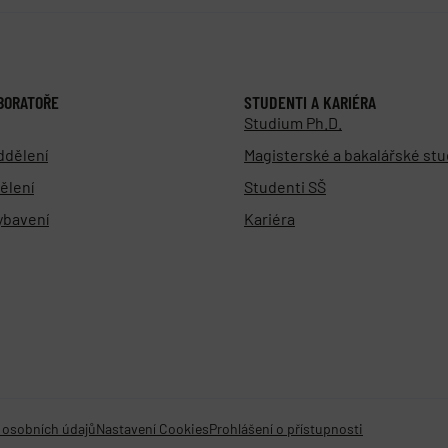
BORATOŘE
STUDENTI A KARIÉRA
Studium Ph.D.
ddělení
Magisterské a bakalářské st
ělení
Studenti SŠ
vybavení
Kariéra
 osobních údajů
Nastavení Cookies
Prohlášení o přístupnosti