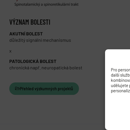
VÝZNAM BOLESTI
AKUTNÍ BOLEST
důležitý signální mechanismus
x
PATOLOGICKÁ BOLEST
chronická např. neuropatická bolest
Pro person
další služ
kombinovat
udělujete 
Přehled výzkumných projektů
personali