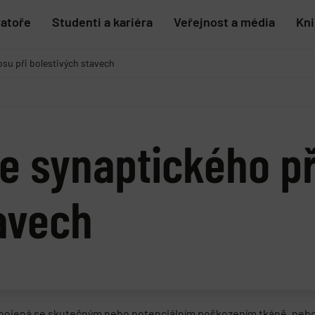
ratoře
Studenti a kariéra
Veřejnost a média
Kn
su při bolestivých stavech
e synaptického př
avech
spojená se skutečným nebo potenciálním poškozením tkáně, nebo