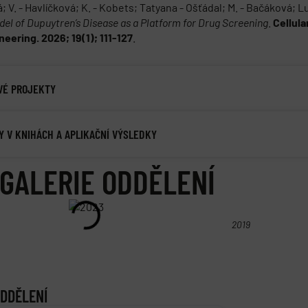
 V. - Havlíčková; K. - Kobets; Tatyana - Ošťádal; M. - Bačáková; L
del of Dupuytren’s Disease as a Platform for Drug Screening
.
Cellula
eering. 2026; 19(1); 111-127
.
VÉ PROJEKTY
Y V KNIHÁCH A APLIKAČNÍ VÝSLEDKY
GALERIE ODDĚLENÍ
2019
ODDĚLENÍ