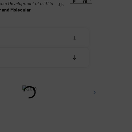
P
OI
ucie
Development of a 3D In
3.5
r and Molecular
2021_Conference_Rytr