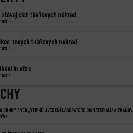
 stávajících tkáňových náhrad
mací
ukce nových tkáňových náhrad
mací
tkání in vitro
mací
ĚCHY
RO BUŇKY ANEB „VTIPNÉ UVEDENÍ LABORATOŘE BIOMATERIÁLŮ A TKÁŇOV
VÁ)