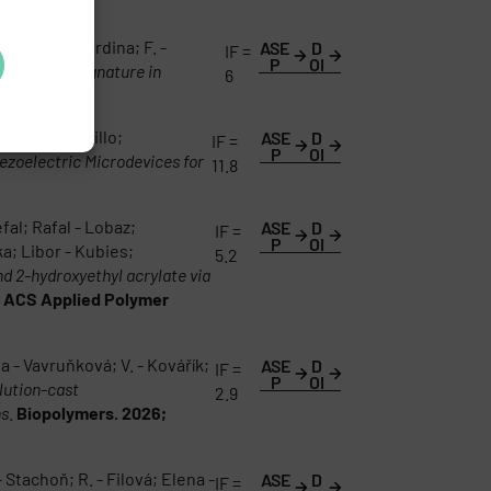
choň; M. - Hrdina; F. -
ASE
D
IF =
P
OI
Proteomic Signature in
6
uer; A. - Murillo;
ASE
D
IF =
P
OI
zoelectric Microdevices for
11.8
fal; Rafal - Lobaz;
ASE
D
IF =
P
OI
a; Libor - Kubies;
5.2
d 2-hydroxyethyl acrylate via
.
ACS Applied Polymer
ia - Vavruňková; V. - Kovářík;
ASE
D
IF =
P
OI
lution-cast
2.9
ns
.
Biopolymers. 2026;
Stachoň; R. - Filová; Elena -
ASE
D
IF =