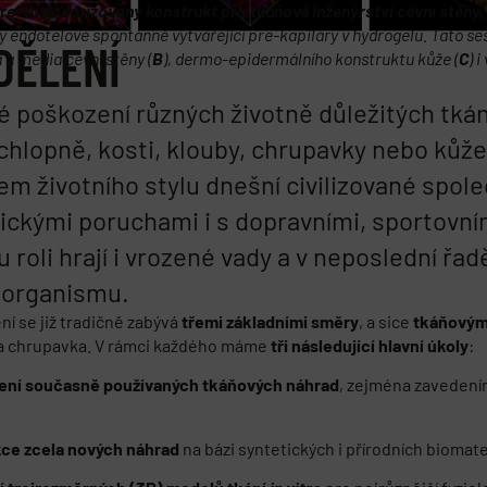
pre-vaskularizovaný konstrukt pro tkáňové inženýrství cévní stěny, 
y endotelové spontánně vytvářející pre-kapiláry v hydrogelu. Tato s
DĚLENÍ
 a media cévní stěny (
B
), dermo-epidermálního konstruktu kůže (
C
) 
 poškození různých životně důležitých tkání
chlopně, kosti, klouby, chrupavky nebo kůž
m životního stylu dnešní civilizované spole
ckými poruchami i s dopravními, sportovním
 roli hrají i vrozené vady a v neposlední řad
í organismu.
í se již tradičně zabývá
třemi základními směry
, a sice
tkáňovým
t a chrupavka. V rámci každého máme
tři následující hlavní úkoly
:
lení současně používaných tkáňových náhrad
, zejména zavedení
kce zcela nových náhrad
na bázi syntetických i přírodních biomate