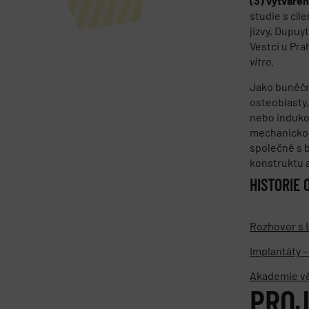
(3) vytváře
studie s cíl
jizvy, Dupuy
Vestci u Pra
vitro
.
Jako buněčn
osteoblasty
nebo induko
mechanickou
společně s 
konstruktu a
HISTORIE 
Rozhovor s 
Implantáty –
Akademie vě
PRO