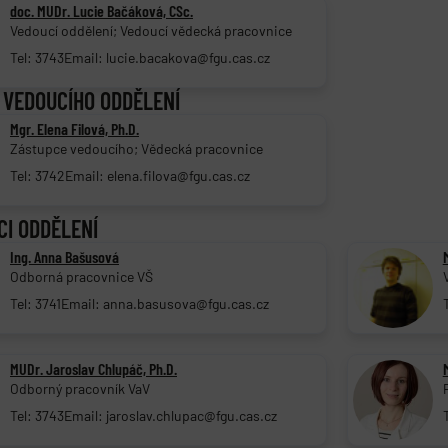
doc. MUDr. Lucie Bačáková, CSc.
Vedoucí oddělení; Vedoucí vědecká pracovnice
Tel: 3743
Email: lucie.bacakova@fgu.cas.cz
 VEDOUCÍHO ODDĚLENÍ
Mgr. Elena Filová, Ph.D.
Zástupce vedoucího; Vědecká pracovnice
Tel: 3742
Email: elena.filova@fgu.cas.cz
CI ODDĚLENÍ
Ing. Anna Bašusová
Odborná pracovnice VŠ
Tel: 3741
Email: anna.basusova@fgu.cas.cz
MUDr. Jaroslav Chlupáč, Ph.D.
Odborný pracovník VaV
Tel: 3743
Email: jaroslav.chlupac@fgu.cas.cz