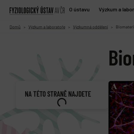
O ústavu
Výzkum a labo
Domů
Výzkum a laboratoře
Výzkumná oddělení
Biomateri
>
>
>
Bio
NA TÉTO STRANĚ NAJDETE