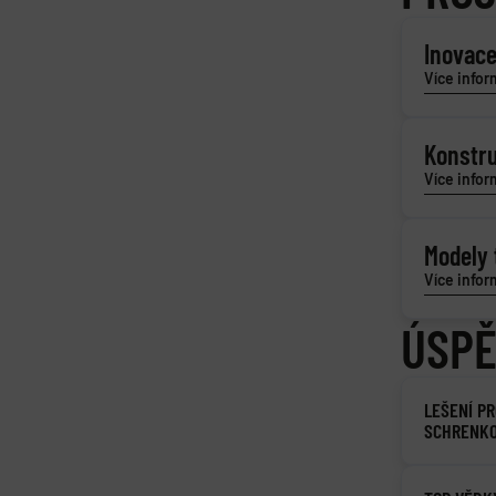
Inovace
Více infor
Konstr
Více infor
Modely 
Více infor
ÚSP
LEŠENÍ P
SCHRENKO