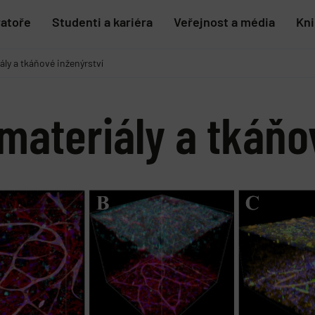
ratoře
Studenti a kariéra
Veřejnost a média
Kn
ály a tkáňové inženýrství
materiály a tkáňo