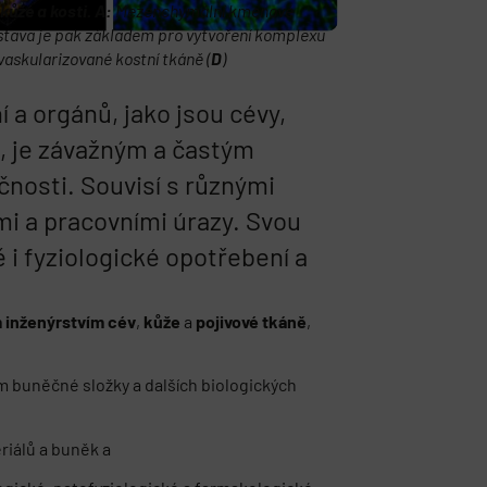
kůže a kosti. A:
Mezenchymální kmenové
estava je pak základem pro vytvoření komplexu
i vaskularizované kostní tkáně (
D
)
 a orgánů, jako jsou cévy,
e, je závažným a častým
čnosti. Souvisí s různými
i a pracovními úrazy. Svou
ě i fyziologické opotřebení a
 inženýrstvím cév
,
kůže
a
pojivové tkáně
,
m buněčné složky a dalších biologických
riálů a buněk a