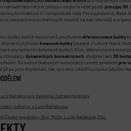
ní trojrozměrných (3D) modelů tkání
in vitro
pro nejrůznější fyzio
em nahradit laboratorní zvířata v moderní vědě podle
principu 3R
.
trenovy kontraktury či i ortopedické vady
Pes equinovarus
. Naše d
hy se zabývá tvorbou tkáňových modelů na bázi sféroidů a organo
ou složku našich konstruktů používáme
diferencované buňky
(e
, chondrocyty) nebo
kmenové buňky
(získané z tukové tkáně, ko
vané pluripotentní kmenové buňky). Růst, diferenciace a fenoty
 stimulací v
dynamických bioreaktorech
. Vyvíjíme také
3D bioti
buňkami. Do našich tkáňových konstruktů rovněž zavádíme
pre-v
ť již po jeho implantaci, tak i pro jeho náležitou funkci jakožto
ODDĚLENÍ
Lucií Bačákovou v časopise Zázraky medicíny
 video rozhovor s Lucií Bačákovou
d České republiky – Doc. MUDr. Lucie Bačáková, CSc.
JEKTY