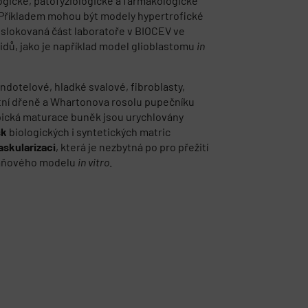
logické, patofyziologické a farmakologické
 Příkladem mohou být modely hypertrofické
islokovaná část laboratoře v BIOCEV ve
idů, jako je například model glioblastomu
in
ndotelové, hladké svalové, fibroblasty,
stní dřeně a Whartonova rosolu pupečníku
pická maturace buněk jsou urychlovány
sk
biologických i syntetických matric
askularizaci
, která je nezbytná po pro přežití
 tkáňového modelu
in vitro
.