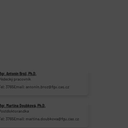
Mgr. Antonín Brož, Ph.D.
Vědecký pracovník
Tel: 3765
Email: antonin.broz@fgu.cas.cz
Mgr. Martina Doubková, Ph.D.
Postdoktorandka
Tel: 3765
Email: martina.doubkova@fgu.cas.cz