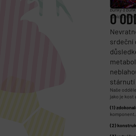
Univerzální 
buňky a buňk
O OD
tunica intima
Nevratné
srdeční 
důsledke
metaboli
neblahou
stárnut
Naše oddělen
jako je kos
(
1) zdokona
komponent,
(2) konstru