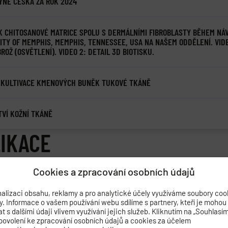
YNĚ ČESKA ZA ROK 2024
SK CHITOSANOVÉ MATRICE SPOLU S DERMÁLNÍMI FIBROBLASTY BĚHEM NÁ
ITY OF MEMPHIS, MEMPHIS, TENNESSEE, USA NA NAŠEM ODDĚLENÍ. VIDE
ROŽ (OSVĚTLENÍ). VIDEO 2: DETAIL 3D BIOTISKU.
A KULTIVACE KMENOVÝCH BUNĚK TUKOVÉ TKÁNĚ
TVÍ KOŽNÍ TKÁNĚ
IKACE
NÍ
PRESTIŽNÍ PUBLIKACE
VYHLEDAT PUBLIKACI
Cookies a zpracování osobních údajů
alizaci obsahu, reklamy a pro analytické účely využíváme soubory coo
J. - Valovičová; M. - Lamich; M. - Slepička; P. - Slepičková Kasálkov
by. Informace o vašem používání webu sdílíme s partnery, kteří je mohou
v - Sedlář; Antonín - Svobodová; Lucie - Bačáková; Lucie
Balancing
 s dalšími údaji vlivem využívání jejich služeb. Kliknutím na „Souhlasí
city through LIFT-fabricated AgNP microdomain arrays on PET
.
Coll
povolení ke zpracování osobních údajů a cookies za účelem