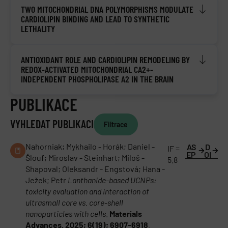
TWO MITOCHONDRIAL DNA POLYMORPHISMS MODULATE
CARDIOLIPIN BINDING AND LEAD TO SYNTHETIC
LETHALITY
ANTIOXIDANT ROLE AND CARDIOLIPIN REMODELING BY
REDOX-ACTIVATED MITOCHONDRIAL CA2+-
INDEPENDENT PHOSPHOLIPASE A2 IN THE BRAIN
PUBLIKACE
VYHLEDAT PUBLIKACI
Filtrace
Nahorniak; Mykhailo - Horák; Daniel -
AS
D
IF =
EP
OI
Šlouf; Miroslav - Steinhart; Miloš -
5.8
Shapoval; Oleksandr - Engstová; Hana -
Ježek; Petr
Lanthanide-based UCNPs:
toxicity evaluation and interaction of
ultrasmall core vs. core-shell
nanoparticles with cells
.
Materials
Advances. 2025; 6(19); 6907-6918
.