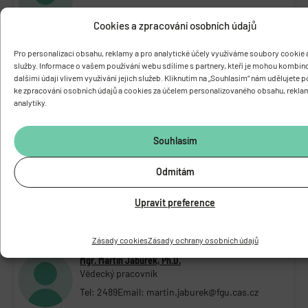
Tel: 2489
Email: kamila.baslarova@fgu.cas.cz
Cookies a zpracování osobních údajů
M.Sc. Bazila Bazila
Pro personalizaci obsahu, reklamy a pro analytické účely využíváme soubory cookie a
Doktorandka
služby. Informace o vašem používání webu sdílíme s partnery, kteří je mohou kombin
dalšími údaji vlivem využívání jejich služeb. Kliknutím na „Souhlasím“ nám udělujete 
Tel: 2789
Email: bazila.bazila@fgu.cas.cz
ke zpracování osobních údajů a cookies za účelem personalizovaného obsahu, rekla
analytiky.
Anna Berounská
Odborný pracovník SŠ, VOŠ - laborantka
Souhlasím
Tel: 2785
Email: anna.berounska@fgu.cas.cz
Odmítám
Mgr. Hana Engstová, Ph.D.
Upravit preference
Vědecká pracovnice
Tel: 2285
Email: hana.engstova@fgu.cas.cz
Zásady cookies
Zásady ochrany osobních údajů
Mgr. Martin Jabůrek, Ph.D.
Vědecký pracovník
Tel: 2489
Email: martin.jaburek@fgu.cas.cz