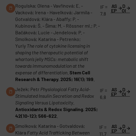
Rogulska; Olena - Vavřínová; E. -
AS
D
IF =
EP
OI
Vacková; Irena - Havelková; Jarmila -
7.8
Gotvaldová; Klára - Abaffy; P. -
Kubinová; Š. - Šíma; M. - Rössner ml.; P. -
Bačáková; Lucie - Jendelová; P. -
Smolková; Katarína - Petrenko;
Yuriy
The role of cytokine licensing in
shaping the therapeutic potential of
wharton’s jelly MSCs: metabolic shift
towards immunomodulation at the
expense of differentiation
.
Stem Cell
Research & Therapy. 2025; 16(1); 199
.
Ježek; Petr
Physiological Fatty Acid-
AS
D
IF =
EP
OI
Stimulated Insulin Secretion and Redox
6.8
Signaling Versus Lipotoxicity
.
Antioxidants & Redox Signaling. 2025;
42(10-12); 566-622
.
Smolková; Katarína - Gotvaldová;
AS
D
IF =
EP
OI
Klára
Fatty Acid Trafficking Between
11.7