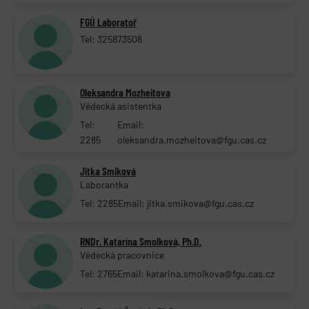
FGÚ Laboratoř
Tel: 325873508
Oleksandra Mozheitova
Vědecká asistentka
Tel:
Email:
2285
oleksandra.mozheitova@fgu.cas.cz
Jitka Smiková
Laborantka
Tel: 2285
Email: jitka.smikova@fgu.cas.cz
RNDr. Katarína Smolková, Ph.D.
Vědecká pracovnice
Tel: 2765
Email: katarina.smolkova@fgu.cas.cz