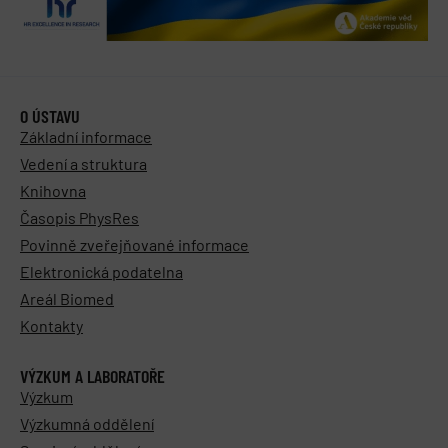
O ÚSTAVU
Základní informace
Vedení a struktura
Knihovna
Časopis PhysRes
Povinně zveřejňované informace
Elektronická podatelna
Areál Biomed
Kontakty
VÝZKUM A LABORATOŘE
Výzkum
Výzkumná oddělení