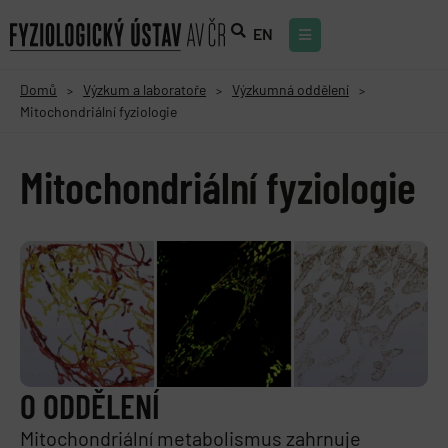
EN
Domů
Výzkum a laboratoře
Výzkumná oddělení
>
>
>
Mitochondriální fyziologie
Mitochondriální fyziologie
O ODDĚLENÍ
Mitochondriální metabolismus zahrnuje