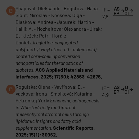
Shapoval; Oleksandr - Engstová; Hana -
AS
D
IF =
EP
OI
Šlouf; Miroslav - Kočková; Olga -
7.8
Dlasková; Andrea - Jabůrek; Martin -
Halili; A. - Mozheitova; Olexandra - Jirák;
D. - Ježek; Petr - Horák;
Daniel
Liraglutide-conjugated
poly(methyl vinyl ether-alt-maleic acid)-
coated core-shell upconversion
nanoparticles for theranostics of
diabetes
.
ACS Applied Materials and
Interfaces. 2025; 17(30); 42863-42876
.
Rogulska; Olena - Vavřínová; E. -
AS
D
IF =
EP
OI
Vacková; Irena - Smolková; Katarína -
4.9
Petrenko; Yuriy
Enhancing adipogenesis
in Wharton’s jelly multipotent
mesenchymal stromal cells through
lipidomic insights and fatty acid
supplementation
.
Scientific Reports.
2025; 15(1); 30962
.