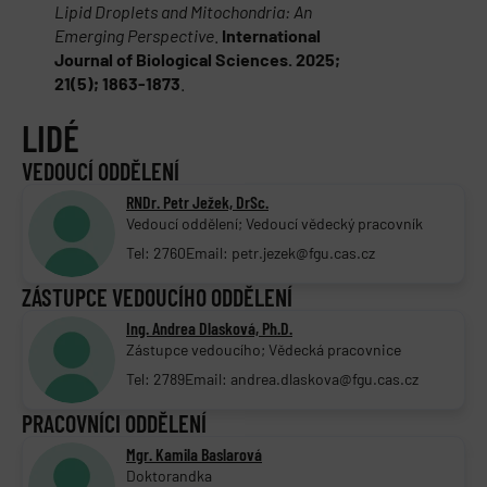
Lipid Droplets and Mitochondria: An
Emerging Perspective
.
International
Journal of Biological Sciences. 2025;
21(5); 1863-1873
.
LIDÉ
VEDOUCÍ ODDĚLENÍ
RNDr. Petr Ježek, DrSc.
Vedoucí oddělení; Vedoucí vědecký pracovník
Tel: 2760
Email: petr.jezek@fgu.cas.cz
ZÁSTUPCE VEDOUCÍHO ODDĚLENÍ
Ing. Andrea Dlasková, Ph.D.
Zástupce vedoucího; Vědecká pracovnice
Tel: 2789
Email: andrea.dlaskova@fgu.cas.cz
PRACOVNÍCI ODDĚLENÍ
Mgr. Kamila Baslarová
Doktorandka