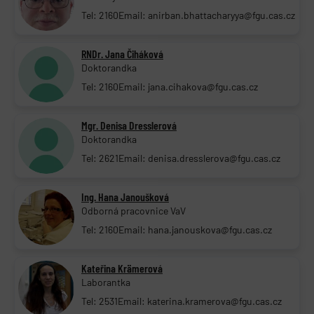
Tel: 2160
Email: anirban.bhattacharyya@fgu.cas.cz
RNDr. Jana Čiháková
Doktorandka
Tel: 2160
Email: jana.cihakova@fgu.cas.cz
Mgr. Denisa Dresslerová
Doktorandka
Tel: 2621
Email: denisa.dresslerova@fgu.cas.cz
Ing. Hana Janoušková
Odborná pracovnice VaV
Tel: 2160
Email: hana.janouskova@fgu.cas.cz
Kateřina Krämerová
Laborantka
Tel: 2531
Email: katerina.kramerova@fgu.cas.cz