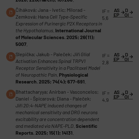
Čiháková; Jana - Ivetic; Milorad -
AS
D
IF =
EP
OI
Zemková; Hana
Cell Type-Specific
5.6
Expression of Purinergic P2X Receptors in
the Hypothalamus
.
International Journal
of Molecular Sciences. 2025; 26(11);
5007
.
Slepička; Jakub - Paleček; Jiří
Glial
AS
D
IF =
EP
OI
Activation Enhances Spinal TRPV1
2.8
Receptor Sensitivity in a Paclitaxel Model
of Neuropathic Pain
.
Physiological
Research. 2025; 74(4); 677-691
.
Bhattacharyya; Anirban - Vasconcelos;
AS
D
IF =
EP
OI
Daniel - Špicarová; Diana - Paleček;
4.9
Jiří
20:4-NAPE induced changes of
mechanical sensitivity and DRG neurons
excitability are concentration dependent
and mediated via NAPE-PLD
.
Scientific
Reports. 2025; 15(1); 14131
.