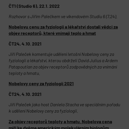
ČT1 (Studio 6), 22.1. 2022
Rozhovor s Jiřím Palečkem ve víkendovém Studiu 6 (7,24).
Nobelovu cenu za fyziologii a lékařství dostali vědci za
objev receptorů, které vnímají teplo a hmat
ČT24, 4.10. 2021
Jiří Paleček komentuje udělení letošní Nobelovy ceny za
fyziologii a lékařství, kterou obdrželi David Julius a Ardem
Patapoutian za objev receptorů zodpovědných za vnímání
teploty a hmatu.
Nobelovy ceny za fyziologii 2021
ČT24, 4.10. 2021
Jiří Paleček jako host Daniela Stacha ve speciálním pořadu
k udělení Nobelovy ceny za fyziologii.
Za objev receptorů teploty a hmatu. Nobelova cena
míří ke dvěma americkým molekulárním biologům