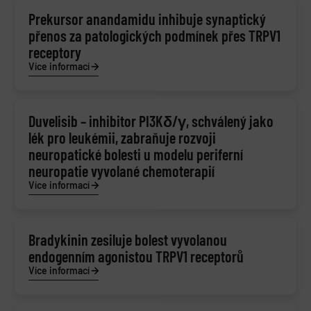
Prekursor anandamidu inhibuje synaptický
přenos za patologických podmínek přes TRPV1
receptory
Více informací
Duvelisib – inhibitor PI3Kδ/γ, schválený jako
lék pro leukémii, zabraňuje rozvoji
neuropatické bolesti u modelu periferní
neuropatie vyvolané chemoterapií
Více informací
Bradykinin zesiluje bolest vyvolanou
endogenním agonistou TRPV1 receptorů
Více informací