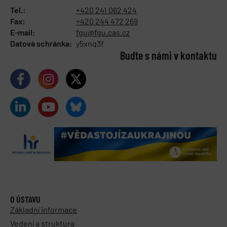
Tel.:
+420 241 062 424
Fax:
+420 244 472 269
E-mail:
fgu@fgu.cas.cz
Datová schránka:
y5xnq3f
Buďte s námi v kontaktu
O ÚSTAVU
Základní informace
Vedení a struktura