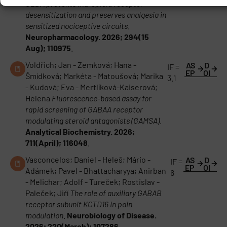
OLDA prevents mu-opioid receptor
desensitization and preserves analgesia in
sensitized nociceptive circuits
.
Neuropharmacology. 2026; 294(15
Aug); 110975
.
Voldřich; Jan - Zemková; Hana -
AS
D
IF =
EP
OI
Šmídková; Markéta - Matoušová; Marika
3.1
- Kudová; Eva - Mertlíková-Kaiserová;
Helena
Fluorescence-based assay for
rapid screening of GABAA receptor
modulating steroid antagonists (GAMSA)
.
Analytical Biochemistry. 2026;
711(April); 116048
.
Vasconcelos; Daniel - Heleš; Mário -
AS
D
IF =
EP
OI
Adámek; Pavel - Bhattacharyya; Anirban
6
- Melichar; Adolf - Tureček; Rostislav -
Paleček; Jiří
The role of auxiliary GABAB
receptor subunit KCTD16 in pain
modulation
.
Neurobiology of Disease.
2026; 220(March); 107286
.