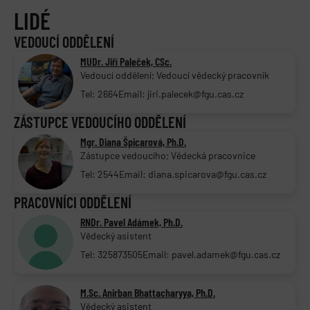
LIDÉ
VEDOUCÍ ODDĚLENÍ
MUDr. Jiří Paleček, CSc.
Vedoucí oddělení; Vedoucí vědecký pracovník
Tel: 2664
Email: jiri.palecek@fgu.cas.cz
ZÁSTUPCE VEDOUCÍHO ODDĚLENÍ
Mgr. Diana Špicarová, Ph.D.
Zástupce vedoucího; Vědecká pracovnice
Tel: 2544
Email: diana.spicarova@fgu.cas.cz
PRACOVNÍCI ODDĚLENÍ
RNDr. Pavel Adámek, Ph.D.
Vědecký asistent
Tel: 325873505
Email: pavel.adamek@fgu.cas.cz
M.Sc. Anirban Bhattacharyya, Ph.D.
Vědecký asistent