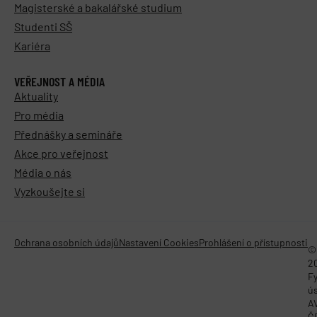
Magisterské a bakalářské studium
Studenti SŠ
Kariéra
VEŘEJNOST A MÉDIA
Aktuality
Pro média
Přednášky a semináře
Akce pro veřejnost
Média o nás
Vyzkoušejte si
Ochrana osobních údajů
Nastavení Cookies
Prohlášení o přístupnosti
©
2
Fy
ú
A
Č